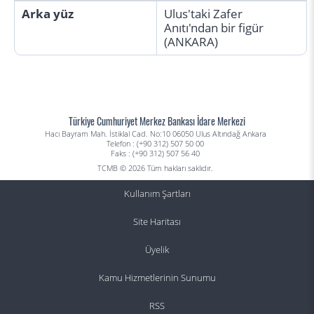
Arka yüz
Ulus'taki Zafer
Anıtı'ndan bir figür
(ANKARA)
Türkiye Cumhuriyet Merkez Bankası İdare Merkezi
Hacı Bayram Mah. İstiklal Cad. No:10 06050 Ulus Altındağ Ankara
Telefon : (+90 312) 507 50 00
Faks : (+90 312) 507 56 40
TCMB © 2026 Tüm hakları saklıdır.
Kullanım Şartları
Site Haritası
Üyelik
Kamu Hizmetlerinin Sunumu
RSS