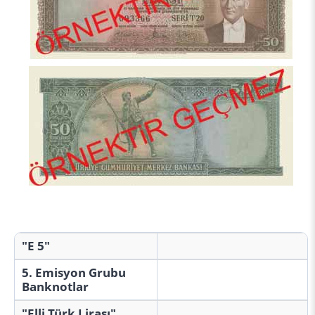
"E 5"
5. Emisyon Grubu
Banknotlar
"Elli Türk Lirası"