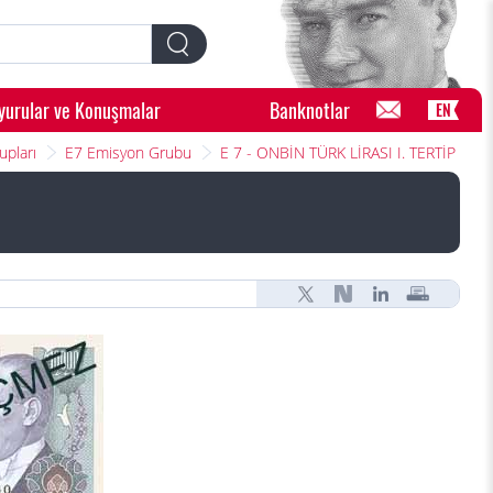
yurular ve Konuşmalar
Banknotlar
EN
upları
E7 Emisyon Grubu
E 7 - ONBİN TÜRK LİRASI I. TERTİP