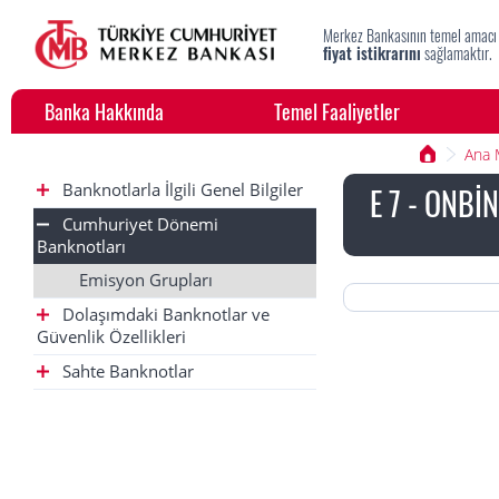
Merkez Bankasının temel amacı
fiyat istikrarını
sağlamaktır.
Banka Hakkında
Temel Faaliyetler
Ana
Banknotlarla İlgili Genel Bilgiler
E 7 - ONBİN
Cumhuriyet Dönemi
Banknotları
Emisyon Grupları
Dolaşımdaki Banknotlar ve
Güvenlik Özellikleri
Sahte Banknotlar