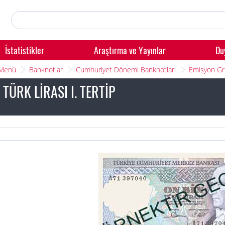
İstatistikler
Araştırma ve Yayınlar
Du
 Menü
Banknotlar
Cumhuriyet Dönemi Banknotları
Emisyon Gr
 TÜRK LİRASI I. TERTİP