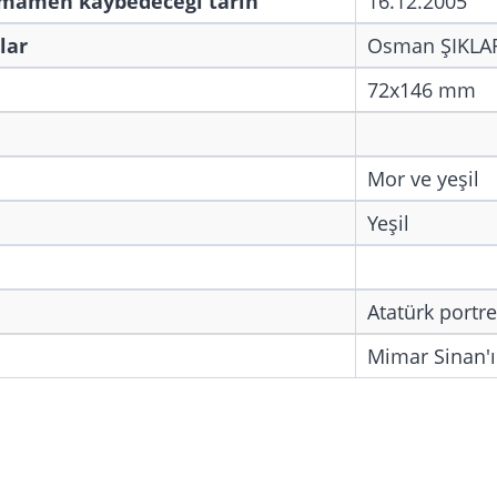
amamen kaybedeceği tarih
16.12.2005
lar
Osman ŞIKLAR
72x146 mm
Mor ve yeşil
Yeşil
Atatürk portre
Mimar Sinan'ı