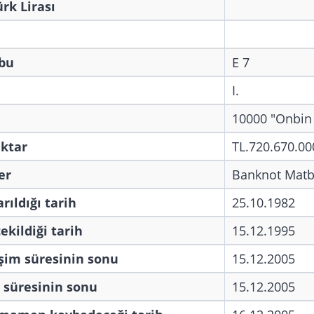
ürk Lirası
bu
E 7
I.
10000 "Onbin 
iktar
TL.720.670.00
er
Banknot Matb
rıldığı tarih
25.10.1982
ekildiği tarih
15.12.1995
şim süresinin sonu
15.12.2005
 süresinin sonu
15.12.2005