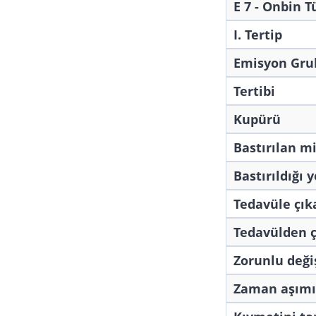
E 7 - Onbin T
I. Tertip
Emisyon Gru
Tertibi
Kupürü
Bastırılan m
Bastırıldığı y
Tedavüle çıka
Tedavülden ç
Zorunlu deği
Zaman aşımı