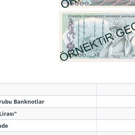
Grubu Banknotlar
Lirası"
nde