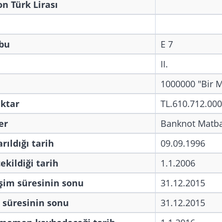
on Türk Lirası
bu
E 7
II.
1000000 "Bir M
iktar
TL.610.712.000
er
Banknot Matba
rıldığı tarih
09.09.1996
ekildiği tarih
1.1.2006
şim süresinin sonu
31.12.2015
 süresinin sonu
31.12.2015