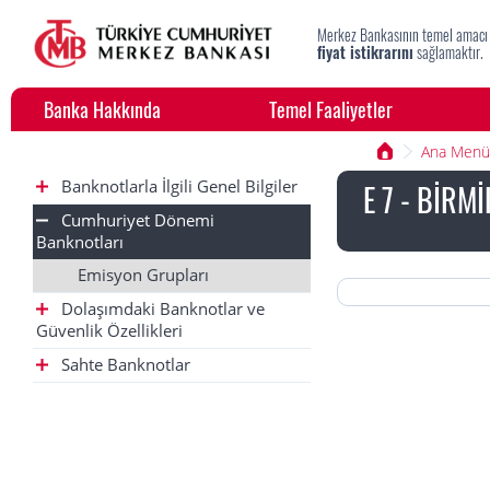
Merkez Bankasının temel amacı
fiyat istikrarını
sağlamaktır.
Banka Hakkında
Temel Faaliyetler
Ana Menü
Banknotlarla İlgili Genel Bilgiler
E 7 - BİRMİ
Cumhuriyet Dönemi
Banknotları
Emisyon Grupları
Dolaşımdaki Banknotlar ve
Güvenlik Özellikleri
Sahte Banknotlar