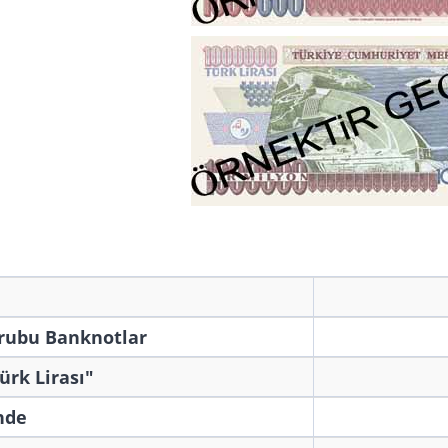
Grubu Banknotlar
ürk Lirası"
nde