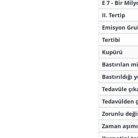
E 7 - Bir Mily
II. Tertip
Emisyon Gru
Tertibi
Kupürü
Bastırılan m
Bastırıldığı y
Tedavüle çıka
Tedavülden ç
Zorunlu deği
Zaman aşımı