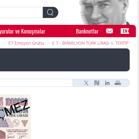
yurular ve Konuşmalar
Banknotlar
EN
ı
E7 Emisyon Grubu
E 7 - BİRMİLYON TÜRK LİRASI II. TERTİP