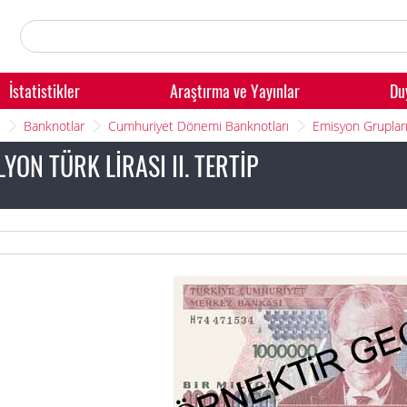
İstatistikler
Araştırma ve Yayınlar
Du
Banknotlar
Cumhuriyet Dönemi Banknotları
Emisyon Gruplar
LYON TÜRK LİRASI II. TERTİP