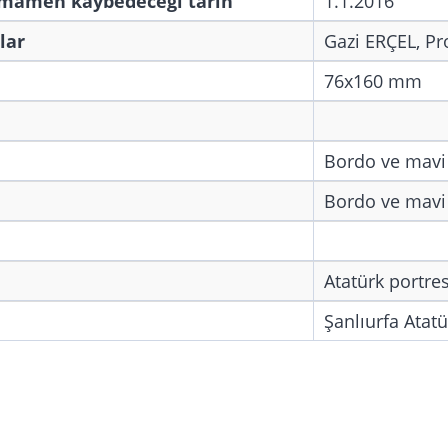
amamen kaybedeceği tarih
1.1.2016
lar
Gazi ERÇEL, Pr
76x160 mm
Bordo ve mavi
Bordo ve mavi
Atatürk portres
Şanlıurfa Atat