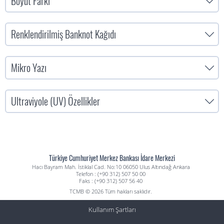
Boyut Farkı
Renklendirilmiş Banknot Kağıdı
Mikro Yazı
Ultraviyole (UV) Özellikler
Türkiye Cumhuriyet Merkez Bankası İdare Merkezi
Hacı Bayram Mah. İstiklal Cad. No:10 06050 Ulus Altındağ Ankara
Telefon : (+90 312) 507 50 00
Faks : (+90 312) 507 56 40
TCMB © 2026 Tüm hakları saklıdır.
Kullanım Şartları