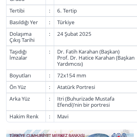
Tertibi
:
6. Tertip
Basıldığı Yer
:
Türkiye
Dolaşıma
:
24 Şubat 2025
Çıkış Tarihi
Taşıdığı
:
Dr. Fatih Karahan (Başkan)
İmzalar
Prof. Dr. Hatice Karahan (Başkan
Yardımcısı)
Boyutları
:
72x154 mm
Ön Yüz
:
Atatürk Portresi
Arka Yüz
:
Itri (Buhurizade Mustafa
Efendi)'nin bir portresi
Hakim Renk
:
Mavi