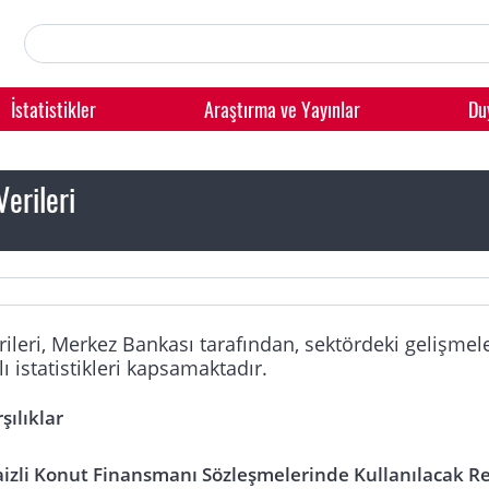
İstatistikler
Araştırma ve Yayınlar
Du
Verileri
rileri, Merkez Bankası tarafından, sektördeki gelişme
lı istatistikleri kapsamaktadır.
şılıklar
izli Konut Finansmanı Sözleşmelerinde Kullanılacak Re