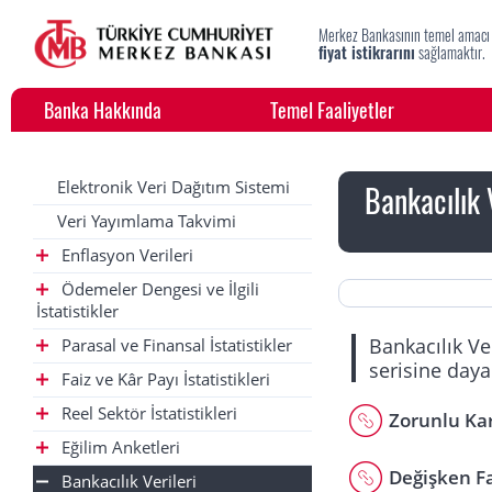
Merkez Bankasının temel amacı
fiyat istikrarını
sağlamaktır.
Banka Hakkında
Temel Faaliyetler
Elektronik Veri Dağıtım Sistemi
Bankacılık 
Veri Yayımlama Takvimi
Enflasyon Verileri
Ödemeler Dengesi ve İlgili
İstatistikler
Bankacılık Ve
Parasal ve Finansal İstatistikler
serisine daya
Faiz ve Kâr Payı İstatistikleri
Reel Sektör İstatistikleri
Zorunlu Kar
Eğilim Anketleri
Değişken Fa
Bankacılık Verileri