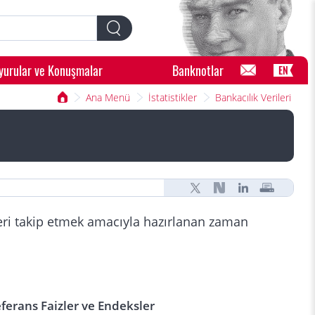
yurular ve Konuşmalar
Banknotlar
EN
Ana Menü
İstatistikler
Bankacılık Verileri
leri takip etmek amacıyla hazırlanan zaman
ferans Faizler ve Endeksler