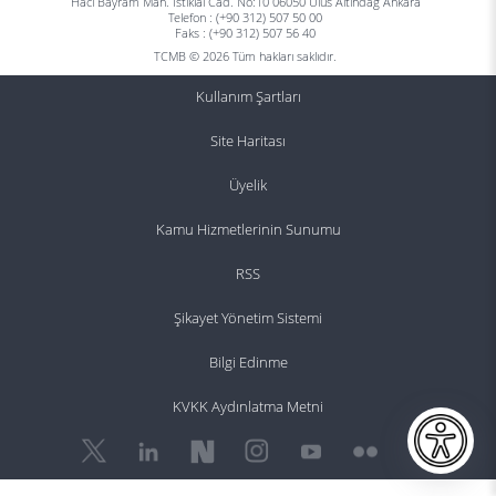
Hacı Bayram Mah. İstiklal Cad. No:10 06050 Ulus Altındağ Ankara
Telefon : (+90 312) 507 50 00
Faks : (+90 312) 507 56 40
TCMB © 2026 Tüm hakları saklıdır.
Kullanım Şartları
Site Haritası
Üyelik
Kamu Hizmetlerinin Sunumu
RSS
Şikayet Yönetim Sistemi
Bilgi Edinme
KVKK Aydınlatma Metni