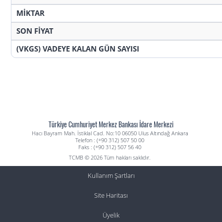
MİKTAR
SON FİYAT
(VKGS) VADEYE KALAN GÜN SAYISI
Türkiye Cumhuriyet Merkez Bankası İdare Merkezi
Hacı Bayram Mah. İstiklal Cad. No:10 06050 Ulus Altındağ Ankara
Telefon : (+90 312) 507 50 00
Faks : (+90 312) 507 56 40
TCMB © 2026 Tüm hakları saklıdır.
Kullanım Şartları
Site Haritası
Üyelik