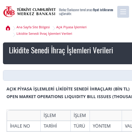
Merkez Bankasının temel amacı
fiyat istikrarını
sağlamaktır.
Ana Sayfa Site Bölgesi
Açık Piyasa İşlemleri
Likidite Senedi İhraç İşlemleri Verileri
Likidite Senedi İhraç İşlemleri Verileri
AÇIK PİYASA İŞLEMLERİ LİKİDİTE SENEDİ İHRAÇLARI (BİN TL)
OPEN MARKET OPERATIONS LIQUIDITY BILL ISSUES (THOUSA
İŞLEM
İŞLEM
İHALE NO
TARİHİ
TÜRÜ
YÖNTEM
VA