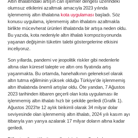
Altın ithalatındaki artışın cari işlemler dengesi üzerindeki
olumsuz etkilerini azaltmak amacıyla 2023 yılında
işlenmemiş altın ithalatına
kota uygulaması
başladı. Söz
konusu uygulama, işlenmemiş altın ithalatını azaltmakla
birlikte mücevherat ürünleri ithalatında bir artışa neden oldu.
Bu yazıda, kota nedeniyle altın ithalatı kompozisyonunda
yaşanan değişimin tüketim talebi göstergelerine etkisini
inceliyoruz.
Son yıllarda, pandemi ve jeopolitik riskler gibi nedenlerle
altına olan küresel talepte ve altın ons fiyatında artış
yaşanmakta. Bu ortamda, hanehalkının geleneksel olarak
altın tutma eğiliminin yüksek olduğu Türkiye’de işlenmemiş
altın ithalatında önemli artışlar oldu. Öte yandan, 7 Ağustos
2023 tarihinden itibaren geçerli olan kota uygulaması ile
işlenmemiş altın ithalatı hızlı bir şekilde geriledi (Grafik 1).
Ağustos 2023’te 12 aylık birikimli olarak 34 milyar dolar
seviyesinde olan işlenmemiş altın ithalatı, 2024 yılı kasım ayı
itibarıyla yarı yarıya azalarak 17 milyar doların altına kadar
geriledi.