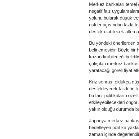
Merkez bankaları temel ol
negatif faiz uygulamaların
yolunu bularak düşük vey
riskler açısından fazla t
destek olabilecek alternati
Bu yöndeki önerilerden b
belirlemesidir. Böyle bir 
kazandırabileceği belirti
çalışılan merkez bankası
yaratacağı göreli fiyat et
Kriz sonrası oldukça düş
destekleyerek faizlerin 
bu tarz politikaların öze
etkileyebilecekleri öngör
yakın olduğu durumda bu 
Japonya merkez bankası
hedefleyen politika yaklaş
zaman içinde değerlendir