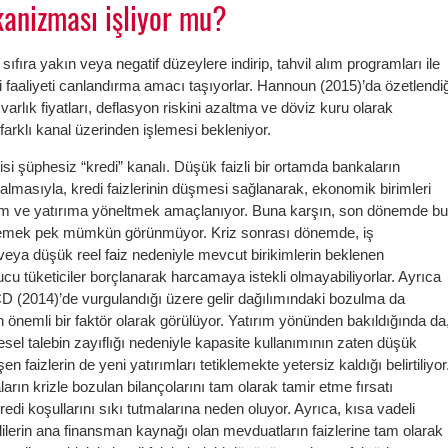
anizması işliyor mu?
sıfıra yakın veya negatif düzeylere indirip, tahvil alım programları ile
sadi faaliyeti canlandırma amacı taşıyorlar. Hannoun (2015)’da özetlendi
 varlık fiyatları, deflasyon riskini azaltma ve döviz kuru olarak
 farklı kanal üzerinden işlemesi bekleniyor.
si şüphesiz “kredi” kanalı. Düşük faizli bir ortamda bankaların
zalmasıyla, kredi faizlerinin düşmesi sağlanarak, ekonomik birimleri
im ve yatırıma yöneltmek amaçlanıyor. Buna karşın, son dönemde b
söylemek pek mümkün görünmüyor. Kriz sonrası dönemde, iş
eya düşük reel faiz nedeniyle mevcut birikimlerin beklenen
ucu tüketiciler borçlanarak harcamaya istekli olmayabiliyorlar. Ayrıca
(2014)’de vurgulandığı üzere gelir dağılımındaki bozulma da
an önemli bir faktör olarak görülüyor. Yatırım yönünden bakıldığında da
resel talebin zayıflığı nedeniyle kapasite kullanımının zaten düşük
 faizlerin de yeni yatırımları tetiklemekte yetersiz kaldığı belirtiliyor
arın krizle bozulan bilançolarını tam olarak tamir etme fırsatı
di koşullarını sıkı tutmalarına neden oluyor. Ayrıca, kısa vadeli
dilerin ana finansman kaynağı olan mevduatların faizlerine tam olarak