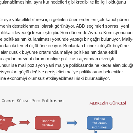
ulanabilmesinin, aynı kur hedefleri gibi kredibilite ile ilgili olduğunu
üzeye yükseltilebilmesi için getirilen önerilerden en çok kabul göreni
yümenin desteklenmesi olarak görünüyor. ABD seçimleri sonrası yeni
olitika izleyeceği kesinleşti gibi. Son dönemde Avrupa Komisyonunun
 politikasının kullanılması yönünde yaptığı bir çağrı bulunuyor. Maliy
çısından iki temel ölçüt öne çıkıyor. Bunlardan birincisi düşük büyüme
malar düşük büyüme ortamında maliye politikasının daha etkili
Bu açıdan mevcut durum maliye politikası açısından elverişli
 unsur ise mali pozisyon yani maliye politikasında ne kadar alan olduğ
pozisyonları güçlü değilse genişletici maliye politikasının beklentiler
ne ekonomiyi olumsuz etkileyebilmesi riski bulunabiliyor.