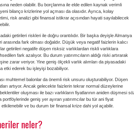
sına neden olabilir. Bu borçlanma ile elde edilen kaynak verimli
eni bilanço krizlerine yol açması da olasıdır. Ayrıca, kolay
mi, risk analizi gibi finansal istikrar açısından hayati sayılabilecek
bilir.
adaki getirileri riskleri ile doğru orantılıdır. Bir başka deyişle Almanya
ileri arasında fark olması doğaldır. Düşük veya negatif faizlerin kalıcı
ar getirileri negatife düşen risksiz varlıklardan riskli varlıklara
sedilen fark azalıyor. Bu durum yatırımcıların aldığı riski artırarak
işine zarar veriyor. Yine geniş ölçekli varlık alımları da piyasadaki
ına etki ederek bu işleyişi bozabiliyor.
ması muhtemel balonlar da önemli risk unsuru oluşturabiliyor. Düşen
fiyatları artıyor. Ancak gelecekte faizlerin tekrar normal düzeylerine
klentiler oluşması ile bazı varlıkların fiyatlarının aniden düşmesi sö
ra portföylerinde geniş yer ayıran yatırımcılar bu tür ani fiyat
tkilenebilir ve bu durum bir finansal krize dahi yol açabilir.
neriler neler?