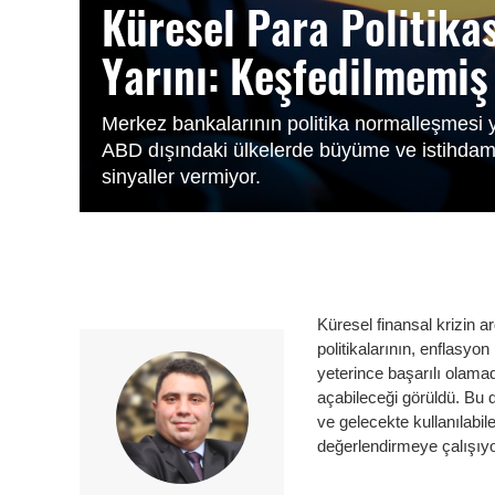
Küresel Para Politika
Yarını: Keşfedilmemi
Merkez bankalarının politika normalleşmesi y
ABD dışındaki ülkelerde büyüme ve istihdam
sinyaller vermiyor.
Küresel finansal krizin a
politikalarının, enflasy
yeterince başarılı olamad
açabileceği görüldü. Bu 
ve gelecekte kullanılabi
değerlendirmeye çalışıyo