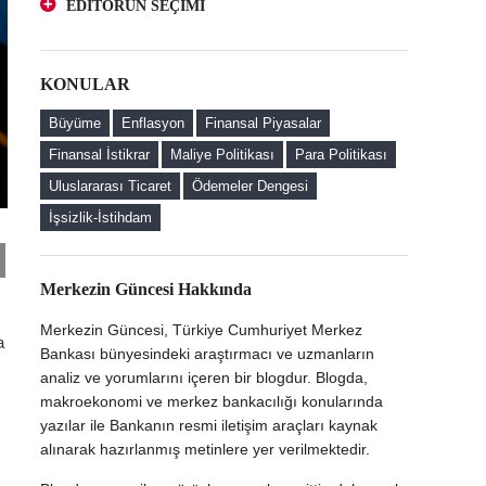
EDİTÖRÜN SEÇİMİ
Yatırımcı Perspektifinden Bir Bakış
Kur Korumalı ve Geleneksel Mevduatlara
Türk Lirası Mevduatı Teşvik Etmeye Yönelik
Yatırımcı Perspektifinden Bir Bakış
Düzenlemelerin Faizlere Etkisi
KONULAR
Türk Lirası Mevduatı Teşvik Etmeye Yönelik
Kur Korumalı Mevduat (KKM) Sahibi Firmaların
Düzenlemelerin Faizlere Etkisi
Döviz Alım Davranışları
Büyüme
Enflasyon
Finansal Piyasalar
Kur Korumalı Mevduat (KKM) Sahibi Firmaların
Finansal İstikrar
Maliye Politikası
Para Politikası
Döviz Alım Davranışları
Uluslararası Ticaret
Ödemeler Dengesi
Merkezin Güncesi'ne Hoş Geldiniz
İşsizlik-İstihdam
Merkezin Güncesi Hakkında
Merkezin Güncesi, Türkiye Cumhuriyet Merkez
a
Bankası bünyesindeki araştırmacı ve uzmanların
analiz ve yorumlarını içeren bir blogdur. Blogda,
makroekonomi ve merkez bankacılığı konularında
yazılar ile Bankanın resmi iletişim araçları kaynak
alınarak hazırlanmış metinlere yer verilmektedir.