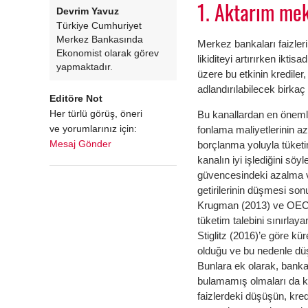
1. Aktarım mek
Devrim Yavuz
Türkiye Cumhuriyet
Merkez Bankasında
Merkez bankaları faizleri 
Ekonomist olarak görev
likiditeyi artırırken ikti
yapmaktadır.
üzere bu etkinin krediler,
adlandırılabilecek birkaç
Editöre Not
Her türlü görüş, öneri
Bu kanallardan en önemli
ve yorumlarınız için:
fonlama maliyetlerinin a
Mesaj Gönder
borçlanma yoluyla tüket
kanalın iyi işlediğini 
güvencesindeki azalma v
getirilerinin düşmesi son
Krugman (2013) ve OECD 
tüketim talebini sınırlay
Stiglitz (2016)’e göre kü
olduğu ve bu nedenle düşen
Bunlara ek olarak, bankal
bulamamış olmaları da kre
faizlerdeki düşüşün, kre