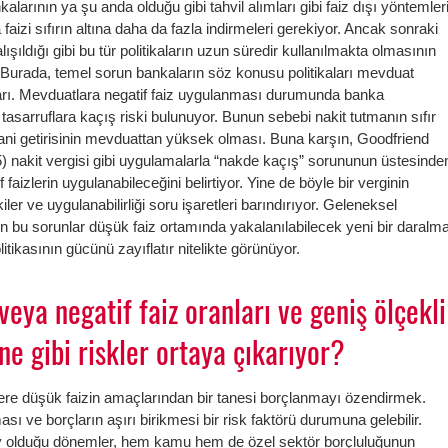
rının ya şu anda olduğu gibi tahvil alımları gibi faiz dışı yöntemler
aizi sıfırın altına daha da fazla indirmeleri gerekiyor. Ancak sonraki
ıldığı gibi bu tür politikaların uzun süredir kullanılmakta olmasının
r. Burada, temel sorun bankaların söz konusu politikaları mevduat
arı. Mevduatlara negatif faiz uygulanması durumunda banka
 tasarruflara kaçış riski bulunuyor. Bunun sebebi nakit tutmanın sıfır
ani getirisinin mevduattan yüksek olması. Buna karşın, Goodfriend
) nakit vergisi gibi uygulamalarla “nakde kaçış” sorununun üstesinde
f faizlerin uygulanabileceğini belirtiyor. Yine de böyle bir verginin
ler ve uygulanabilirliği soru işaretleri barındırıyor. Geleneksel
kin bu sorunlar düşük faiz ortamında yakalanılabilecek yeni bir daralm
tikasının gücünü zayıflatır nitelikte görünüyor.
 veya negatif faiz oranları ve geniş ölçekli
 ne gibi riskler ortaya çıkarıyor?
ere düşük faizin amaçlarından bir tanesi borçlanmayı özendirmek.
 ve borçların aşırı birikmesi bir risk faktörü durumuna gelebilir.
y olduğu dönemler, hem kamu hem de özel sektör borçluluğunun