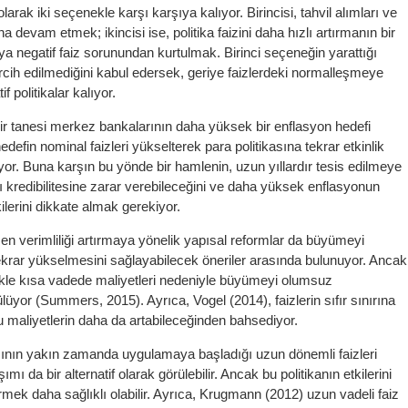
arak iki seçenekle karşı karşıya kalıyor. Birincisi, tahvil alımları ve
a devam etmek; ikincisi ise, politika faizini daha hızlı artırmanın bir
a negatif faiz sorunundan kurtulmak. Birinci seçeneğin yarattığı
ercih edilmediğini kabul edersek, geriye faizlerdeki normalleşmeye
f politikalar kalıyor.
ir tanesi merkez bankalarının daha yüksek bir enflasyon hedefi
hedefin nominal faizleri yükselterek para politikasına tekrar etkinlik
liyor. Buna karşın bu yönde bir hamlenin, uzun yıllardır tesis edilmeye
 kredibilitesine zarar verebileceğini ve daha yüksek enflasyonun
kilerini dikkate almak gerekiyor.
en verimliliği artırmaya yönelik yapısal reformlar da büyümeyi
tekrar yükselmesini sağlayabilecek öneriler arasında bulunuyor. Ancak
llikle kısa vadede maliyetleri nedeniyle büyümeyi olumsuz
ülüyor (Summers, 2015). Ayrıca, Vogel (2014), faizlerin sıfır sınırına
maliyetlerin daha da artabileceğinden bahsediyor.
nın yakın zamanda uygulamaya başladığı uzun dönemli faizleri
ımı da bir alternatif olarak görülebilir. Ancak bu politikanın etkilerini
mek daha sağlıklı olabilir. Ayrıca, Krugmann (2012) uzun vadeli faiz