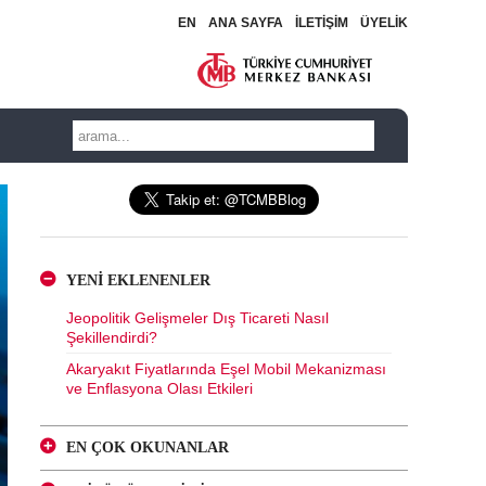
EN
ANA SAYFA
İLETİŞİM
ÜYELİK
YENİ EKLENENLER
Jeopolitik Gelişmeler Dış Ticareti Nasıl
Şekillendirdi?
Akaryakıt Fiyatlarında Eşel Mobil Mekanizması
ve Enflasyona Olası Etkileri
EN ÇOK OKUNANLAR
Kur Korumalı ve Geleneksel Mevduatlara