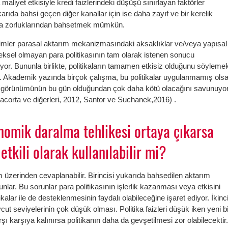
maliyet etkisiyle kredi faizlerindeki düşüşü sınırlayan faktörler
karıda bahsi geçen diğer kanallar için ise daha zayıf ve bir kerelik
ma zorluklarından bahsetmek mümkün.
yimler parasal aktarım mekanizmasındaki aksaklıklar ve/veya yapısal
eksel olmayan para politikasının tam olarak istenen sonucu
yor. Bununla birlikte, politikaların tamamen etkisiz olduğunu söyleme
z. Akademik yazında birçok çalışma, bu politikalar uygulanmamış ols
n görünümünün bu gün olduğundan çok daha kötü olacağını savunuyo
orta ve diğerleri, 2012, Santor ve Suchanek,2016) .
onomik daralma tehlikesi ortaya çıkarsa
 etkili olarak kullanılabilir mi?
m üzerinden cevaplanabilir. Birincisi yukarıda bahsedilen aktarım
runlar. Bu sorunlar para politikasının işlerlik kazanması veya etkisini
ikalar ile de desteklenmesinin faydalı olabileceğine işaret ediyor. İkinc
cut seviyelerinin çok düşük olması. Politika faizleri düşük iken yeni bi
ı karşıya kalınırsa politikanın daha da gevşetilmesi zor olabilecektir