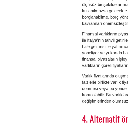
ölçüsüz bir şekilde artma
kullanılmazsa gelecekte y
borçlanabilme, borç yöneti
kavramları önemsizleştire
Finansal varlıkların piyas
ile İtalya’nın tahvil getir
hale gelmesi ile yatırımcıl
yöneliyor ve yukarıda bah
finansal piyasaların işley
varlıkların göreli fiyatlar
Varlık fiyatlarında oluş
faizlerle birlikte varlık 
dönmesi veya bu yönde be
konu olabilir. Bu varlıkla
değişimlerinden olumsuz e
4. Alternatif ö