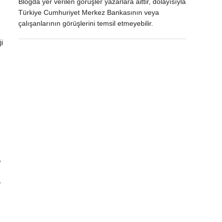
Blogda yer verilen görüşler yazarlara aittir, dolayısıyla
Türkiye Cumhuriyet Merkez Bankasının veya
çalışanlarının görüşlerini temsil etmeyebilir.
ği
u
,
.