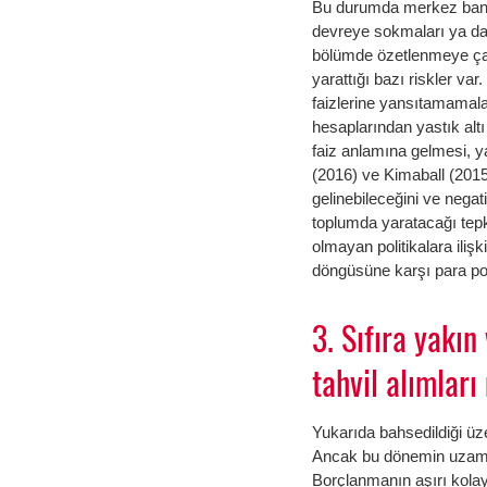
Bu durumda merkez bankala
devreye sokmaları ya da f
bölümde özetlenmeye çalış
yarattığı bazı riskler va
faizlerine yansıtamamal
hesaplarından yastık altı
faiz anlamına gelmesi, y
(2016) ve Kimaball (2015
gelinebileceğini ve negati
toplumda yaratacağı tepki
olmayan politikalara iliş
döngüsüne karşı para poli
3. Sıfıra yakın
tahvil alımları
Yukarıda bahsedildiği üz
Ancak bu dönemin uzaması
Borçlanmanın aşırı kola