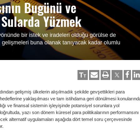
sının Bugünü ve
ş Sularda Yüzmek
önünde bir istek ve iradeleri olduğu görülse de
 gelişmeleri buna olanak tanıyacak kadar olumlu
T
T
rdından gelişmiş ülkelerin alışılmadık şekilde gevşettikleri para
on hedeflerine yaklaşılması ve tam istihdama geri dönülmesi konularınd
ığı ve finansal sistemin işleyişinde potansiyel sorunlara yol
doğrultuda, yazı son dönem küresel para politikalarının performansını
lecek alternatif uygulamaları aşağıda dört temel soru çerçevesinde
r.