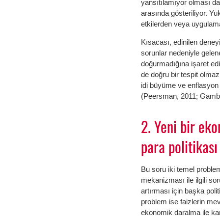
yansıtılamıyor olması da 
arasında gösteriliyor. Yu
etkilerden veya uygula
Kısacası, edinilen dene
sorunlar nedeniyle gelen
doğurmadığına işaret edi
de doğru bir tespit olma
idi büyüme ve enflasyo
(Peersman, 2011; Gambac
2. Yeni bir ek
para politikası
Bu soru iki temel proble
mekanizması ile ilgili so
artırması için başka polit
problem ise faizlerin mev
ekonomik daralma ile karş