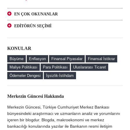
EN ÇOK OKUNANLAR
Kur Korumalı ve Geleneksel Mevduatlara Yatırımcı
EDİTÖRÜN SEÇİMİ
Perspektifinden Bir Bakış
Kur Korumalı ve Geleneksel Mevduatlara Yatırımcı
Türk Lirası Mevduatı Teşvik Etmeye Yönelik
Perspektifinden Bir Bakış
Düzenlemelerin Faizlere Etkisi
KONULAR
Türk Lirası Mevduatı Teşvik Etmeye Yönelik
Kur Korumalı Mevduat (KKM) Sahibi Firmaların Döviz
Düzenlemelerin Faizlere Etkisi
Alım Davranışları
Büyüme
Enflasyon
Finansal Piyasalar
Finansal İstikrar
Kur Korumalı Mevduat (KKM) Sahibi Firmaların Döviz
Maliye Politikası
Para Politikası
Uluslararası Ticaret
Alım Davranışları
Ödemeler Dengesi
İşsizlik-İstihdam
Merkezin Güncesi'ne Hoş Geldiniz
Merkezin Güncesi Hakkında
Merkezin Güncesi, Türkiye Cumhuriyet Merkez Bankası
bünyesindeki araştırmacı ve uzmanların analiz ve yorumlarını
içeren bir blogdur. Blogda, makroekonomi ve merkez
bankacılığı konularında yazılar ile Bankanın resmi iletişim