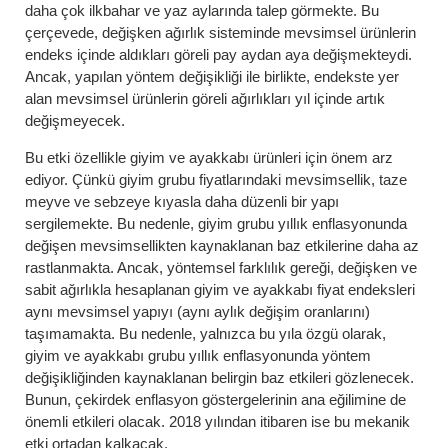
daha çok ilkbahar ve yaz aylarında talep görmekte. Bu
çerçevede, değişken ağırlık sisteminde mevsimsel ürünlerin
endeks içinde aldıkları göreli pay aydan aya değişmekteydi.
Ancak, yapılan yöntem değişikliği ile birlikte, endekste yer
alan mevsimsel ürünlerin göreli ağırlıkları yıl içinde artık
değişmeyecek.
Bu etki özellikle giyim ve ayakkabı ürünleri için önem arz
ediyor. Çünkü giyim grubu fiyatlarındaki mevsimsellik, taze
meyve ve sebzeye kıyasla daha düzenli bir yapı
sergilemekte. Bu nedenle, giyim grubu yıllık enflasyonunda
değişen mevsimsellikten kaynaklanan baz etkilerine daha az
rastlanmakta. Ancak, yöntemsel farklılık gereği, değişken ve
sabit ağırlıkla hesaplanan giyim ve ayakkabı fiyat endeksleri
aynı mevsimsel yapıyı (aynı aylık değişim oranlarını)
taşımamakta. Bu nedenle, yalnızca bu yıla özgü olarak,
giyim ve ayakkabı grubu yıllık enflasyonunda yöntem
değişikliğinden kaynaklanan belirgin baz etkileri gözlenecek.
Bunun, çekirdek enflasyon göstergelerinin ana eğilimine de
önemli etkileri olacak. 2018 yılından itibaren ise bu mekanik
etki ortadan kalkacak.