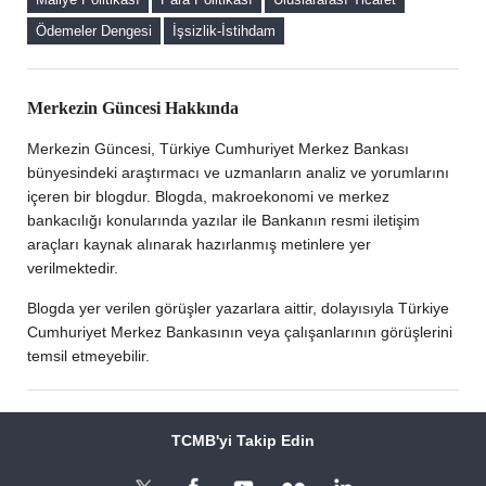
Alım Davranışları
Ödemeler Dengesi
İşsizlik-İstihdam
Merkezin Güncesi'ne Hoş Geldiniz
Merkezin Güncesi Hakkında
Merkezin Güncesi, Türkiye Cumhuriyet Merkez Bankası
bünyesindeki araştırmacı ve uzmanların analiz ve yorumlarını
içeren bir blogdur. Blogda, makroekonomi ve merkez
bankacılığı konularında yazılar ile Bankanın resmi iletişim
araçları kaynak alınarak hazırlanmış metinlere yer
verilmektedir.
Blogda yer verilen görüşler yazarlara aittir, dolayısıyla Türkiye
Cumhuriyet Merkez Bankasının veya çalışanlarının görüşlerini
temsil etmeyebilir.
TCMB'yi Takip Edin