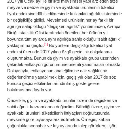
2017 yılı Ocak ayı ile birlikte mevsimsel yapı arz eden taze
meyve ve sebze ile giyim ve ayakkabı ürünlerinin tüketici
fiyat endeksine dâhil edilmesinde kullanılan ağırlık sisteminde
bir değişikliğe gidildi. Mevsimsel ürünlerin her ay farklı bir
ağırlığa sahip olduğu “değişken ağırlık” yönteminden, Avrupa
Birliği İstatistik Ofisi tarafından önerilen, her ürünün yıl
boyunca tüm aylarda aynı ağırlığa sahip olduğu “sabit ağırlık”
[1]
yaklaşımına geçildi.
Bu yöntem değişikliği tüketici fiyat
endeksi üzerinde 2017 yılına özgü geçici bir dalgalanma
oluşturmakta. Bunun da giyim ve ayakkabı grubu üzerinden
çekirdek enflasyon görünümüne önemli yansımaları olmakta.
Dolayısıyla, enflasyonun ana eğilimine dair sağlıklı bir
değerlendirme yapabilmek için, geçiş yılı olan 2017’de söz
konusu geçici etkilerden arındırılmış göstergelere
bakılmasında fayda var.
Öncelikle, giyim ve ayakkabı ürünleri özelinde değişken ve
sabit ağırlık kavramlarına değinelim. Bilindiği üzere, giyim ve
ayakkabı ürünleri, tüketicilerin ihtiyaçları doğrultusunda,
mevsime göre piyasaya arz edilmekte. Örneğin, kaban
çoğunlukla sonbahar ve kış aylarında talep görürken, tişört