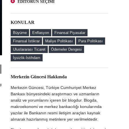
EDİTÖRÜN SEÇİMİ
Yatırımcı Perspektifinden Bir Bakış
Kur Korumalı ve Geleneksel Mevduatlara
Türk Lirası Mevduatı Teşvik Etmeye Yönelik
Yatırımcı Perspektifinden Bir Bakış
Düzenlemelerin Faizlere Etkisi
KONULAR
Türk Lirası Mevduatı Teşvik Etmeye Yönelik
Kur Korumalı Mevduat (KKM) Sahibi Firmaların
Düzenlemelerin Faizlere Etkisi
Döviz Alım Davranışları
Büyüme
Enflasyon
Finansal Piyasalar
Kur Korumalı Mevduat (KKM) Sahibi Firmaların
Finansal İstikrar
Maliye Politikası
Para Politikası
Döviz Alım Davranışları
Uluslararası Ticaret
Ödemeler Dengesi
Merkezin Güncesi'ne Hoş Geldiniz
İşsizlik-İstihdam
Merkezin Güncesi Hakkında
ı
Merkezin Güncesi, Türkiye Cumhuriyet Merkez
Bankası bünyesindeki araştırmacı ve uzmanların
analiz ve yorumlarını içeren bir blogdur. Blogda,
makroekonomi ve merkez bankacılığı konularında
yazılar ile Bankanın resmi iletişim araçları kaynak
alınarak hazırlanmış metinlere yer verilmektedir.