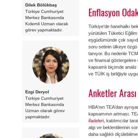
Dilek Bölükbaş
Enflasyon Odak
Türkiye Cumhuriyet
Merkez Bankasında
Kıdemli Uzman olarak
Türkiye’de hanehalkı bekl
görev yapmaktadır.
yürütülen Tüketici Eğili
eşgüdümünde çok sayıda
soru setinin ülkeye özgü 
tanıyor. Bu nedenle TCMB
ve finansal göstergelere 
kapsamlı biçimde analiz
ve TÜİK iş birliğiyle uy
Anketler Arası
Ezgi Deryol
Türkiye Cumhuriyet
Merkez Bankasında
HBA’nın TEA’dan ayrışan e
Uzman olarak görev
kapsamının artması. TEA’
yapmaktadır.
ifadeleri
, katılımcılar ta
algı ve beklentilerinin s
daha sağlıklı ölçülebilme