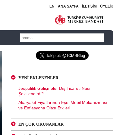
EN
ANA SAYFA
İLETİŞİM
ÜYELİK
YENİ EKLENENLER
Jeopolitik Gelişmeler Dış Ticareti Nasıl
Şekillendirdi?
Akaryakıt Fiyatlarında Eşel Mobil Mekanizması
ve Enflasyona Olası Etkileri
EN ÇOK OKUNANLAR
Kur Korumalı ve Geleneksel Mevduatlara