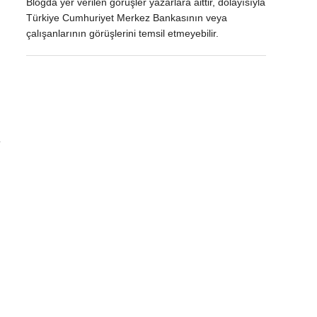
Blogda yer verilen görüşler yazarlara aittir, dolayısıyla
Türkiye Cumhuriyet Merkez Bankasının veya
çalışanlarının görüşlerini temsil etmeyebilir.
a