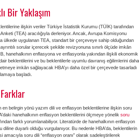
lı Bir Yaklaşım
entilerine ilişkin veriler Türkiye İstatistik Kurumu (TÜİK) tarafından
m Anketi (TEA) aracılığıyla derleniyor. Ancak, Avrupa Komisyonu
 ülkede uygulanan TEA, standart bir çerçeveye sahip olduğundan
ayrıntılı sorular içerecek şekilde revizyonuna sınırlı ölçüde imkân
, hanehalkının enflasyona ve enflasyonla yakından ilişkili ekonomik
dair beklentilerini ve bu beklentilerle uyumlu davranış eğilimlerini dah
 etmeye imkân sağlayacak HBA’yı daha özel bir çerçevede tasarladı
gulamaya başladı.
 Farklar
n belirgin yönü yazım dili ve enflasyon beklentilerine ilişkin soru
daki hanehalkının enflasyon beklentilerini ölçmeye yönelik
soru
rafından farklı yorumlanabiliyor. Literatürde de hanehalkının enflasyon
oru diline duyarlı olduğu vurgulanıyor. Bu nedenle HBA’da, beklentilerin
si amacıyla soru dili “enflasyon oranı” olarak sadeleştirilerek