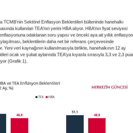
yla TCMB‘nin Sektörel Enflasyon Beklentileri bülteninde hanehalkı
asında kullanılan TEA’nın yerini HBA alıyor. HBA’nın fiyat seviyesi
 enflasyonuna odaklanan soru yapısı ve önceki aya ait yıllık enflasyo
paylaşılması, beklentilerin daha net bir referans çerçevesinde
. Yeni veri kaynağının kullanılmasıyla birlikte, hanehalkının 12 ay
tileri ocak ve şubat aylarında TEA’ya kıyasla sırasıyla 3,3 ve 2,3 pua
yor (Grafik 1).