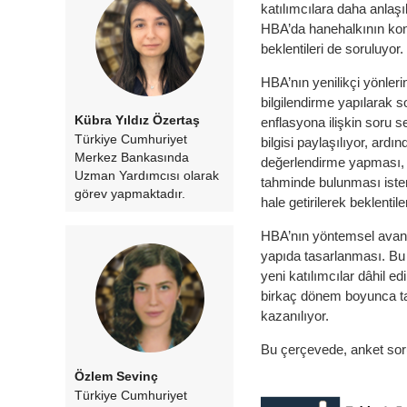
katılımcılara daha anlaşı
HBA’da hanehalkının konut
beklentileri de soruluyor
HBA’nın yenilikçi yönlerin
bilgilendirme yapılarak s
Kübra Yıldız Özertaş
enflasyona ilişkin soru s
Türkiye Cumhuriyet
bilgisi paylaşılıyor, ard
Merkez Bankasında
değerlendirme yapması, d
Uzman Yardımcısı olarak
tahminde bulunması isten
görev yapmaktadır.
hale getirilerek beklentile
HBA’nın yöntemsel avanta
yapıda tasarlanması. Bu y
yeni katılımcılar dâhil e
birkaç dönem boyunca tak
kazanılıyor.
Bu çerçevede, anket soru
Özlem Sevinç
Türkiye Cumhuriyet