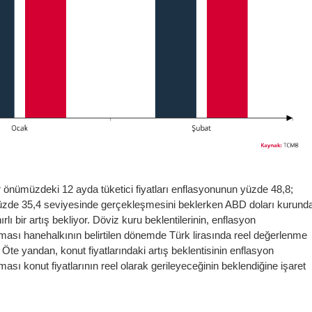
r önümüzdeki 12 ayda tüketici fiyatları enflasyonunun yüzde 48,8;
n yüzde 35,4 seviyesinde gerçekleşmesini beklerken ABD doları kurund
rlı bir artış bekliyor. Döviz kuru beklentilerinin, enflasyon
alması hanehalkının belirtilen dönemde Türk lirasında reel değerlenme
Öte yandan, konut fiyatlarındaki artış beklentisinin enflasyon
lması konut fiyatlarının reel olarak gerileyeceğinin beklendiğine işaret