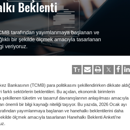
lkı Beklenti
e TCMB tarafından yayımlanmaya başlanan ve
lıklı bir şekilde ölçmek amacıyla tasarlanan
gi veriyoruz.
T
T
z Bankasının (TCMB) para politikasını şekillendirirken dikkate aldığ
i farklı sektörlerin beklentileri. Bu açıdan, ekonomik birimlerin
a şekillenen tüketim ve tasarruf davranışlarının anlaşılması amacıyla
rı önemli bir bilgi kaynağı niteliği taşıyor. Bu yazıda, 2026 Ocak ayı
 tarafından yayımlanmaya başlanan ve hanehalkı beklentilerini daha
 şekilde ölçmek amacıyla tasarlanan Hanehalkı Beklenti Anketi’ne
ruz.