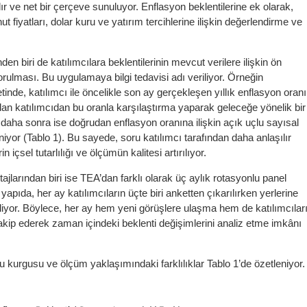
lır ve net bir çerçeve sunuluyor. Enflasyon beklentilerine ek olarak,
 fiyatları, dolar kuru ve yatırım tercihlerine ilişkin değerlendirme ve
.
den biri de katılımcılara beklentilerinin mevcut verilere ilişkin ön
orulması. Bu uygulamaya bilgi tedavisi adı veriliyor. Örneğin
etinde, katılımcı ile öncelikle son ay gerçekleşen yıllık enflasyon oranı
ından katılımcıdan bu oranla karşılaştırma yaparak geleceğe yönelik bir
aha sonra ise doğrudan enflasyon oranına ilişkin açık uçlu sayısal
iyor (Tablo 1). Bu sayede, soru katılımcı tarafından daha anlaşılır
rin içsel tutarlılığı ve ölçümün kalitesi artırılıyor.
jlarından biri ise TEA’dan farklı olarak üç aylık rotasyonlu panel
apıda, her ay katılımcıların üçte biri anketten çıkarılırken yerlerine
diliyor. Böylece, her ay hem yeni görüşlere ulaşma hem de katılımcılar
ip ederek zaman içindeki beklenti değişimlerini analiz etme imkânı
 kurgusu ve ölçüm yaklaşımındaki farklılıklar Tablo 1’de özetleniyor.