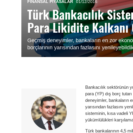
FINANSAL PIYASALAR
01/12/2016
Türk Bankacılık Sist
Para Likidite Kalkanı
Geçmiş deneyimler, bankaların en zor ekonomi
borçlarının yarısından fazlasını yenileyebildik
Bankacılık sektörünün yu
para (YP) dış borç tutar
deneyimler, bankaların en
yarısından fazlasını yeni
sisteminin, kısa vadeli 
yükümlülükleri karşılamak
Türk bankalarının 4,5 mil