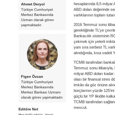
hesaplarında 8,5 milyar 
Ahmet Deryol
ABD doları değerinde se
Türkiye Cumhuriyet
Merkez Bankasında
varlıklarının toplam tutar
Uzman olarak görev
2016 Temmuz sonu itiba
yapmaktadır.
gerektiğinde TL’ye çevril
Bankacılık sisteminin 
çekmek için yeterli mikta
yanı sıra serbest TL varl
alındığında, kısa vadeli 
TCMB tarafından bankalara
Temmuz sonu itibarıyla, 
milyar ABD doları kadar z
Figen Özcan
olası bir finansal stre
Türkiye Cumhuriyet
imkân da göz önüne alınd
Merkez Bankasında
borçlarının yüzde 125’ini
Merkez Bankası Uzmanı
güçlü bir YP likidite ka
olarak görev yapmaktadır.
TCMB tarafından sağlanan
mevcut.
Editöre Not
Her türlü görüş, öneri