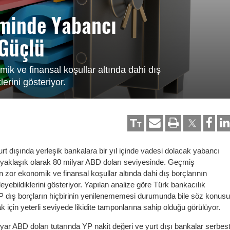
eminde Yabancı
 Güçlü
k ve finansal koşullar altında dahi dış
lerini gösteriyor.
T
T
rt dışında yerleşik bankalara bir yıl içinde vadesi dolacak yabancı
ı yaklaşık olarak 80 milyar ABD doları seviyesinde. Geçmiş
 zor ekonomik ve finansal koşullar altında dahi dış borçlarının
leyebildiklerini gösteriyor. Yapılan analize göre Türk bankacılık
YP dış borçların hiçbirinin yenilenememesi durumunda bile söz konus
 için yeterli seviyede likidite tamponlarına sahip olduğu görülüyor.
yar ABD doları tutarında YP nakit değeri ve yurt dışı bankalar serbes