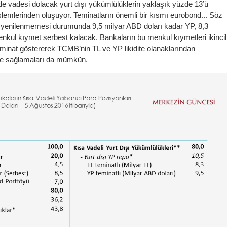
çinde vadesi dolacak yurt dışı yükümlülüklerin yaklaşık yüzde 13’ü
işlemlerinden oluşuyor. Teminatların önemli bir kısmı eurobond... Söz
n yenilenmemesi durumunda 9,5 milyar ABD doları kadar YP, 8,3
nkul kıymet serbest kalacak. Bankaların bu menkul kıymetleri ikincil
minat göstererek TCMB’nin TL ve YP likidite olanaklarından
ite sağlamaları da mümkün.