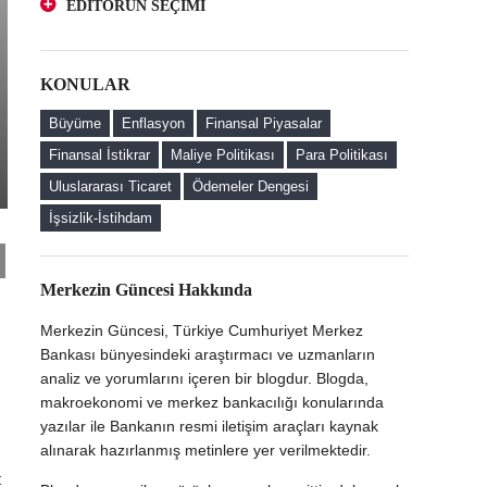
EDİTÖRÜN SEÇİMİ
Yatırımcı Perspektifinden Bir Bakış
Kur Korumalı ve Geleneksel Mevduatlara
Türk Lirası Mevduatı Teşvik Etmeye Yönelik
Yatırımcı Perspektifinden Bir Bakış
Düzenlemelerin Faizlere Etkisi
KONULAR
Türk Lirası Mevduatı Teşvik Etmeye Yönelik
Kur Korumalı Mevduat (KKM) Sahibi Firmaların
Düzenlemelerin Faizlere Etkisi
Döviz Alım Davranışları
Büyüme
Enflasyon
Finansal Piyasalar
Kur Korumalı Mevduat (KKM) Sahibi Firmaların
Finansal İstikrar
Maliye Politikası
Para Politikası
Döviz Alım Davranışları
Uluslararası Ticaret
Ödemeler Dengesi
Merkezin Güncesi'ne Hoş Geldiniz
İşsizlik-İstihdam
Merkezin Güncesi Hakkında
Merkezin Güncesi, Türkiye Cumhuriyet Merkez
Bankası bünyesindeki araştırmacı ve uzmanların
analiz ve yorumlarını içeren bir blogdur. Blogda,
makroekonomi ve merkez bankacılığı konularında
u
yazılar ile Bankanın resmi iletişim araçları kaynak
alınarak hazırlanmış metinlere yer verilmektedir.
t