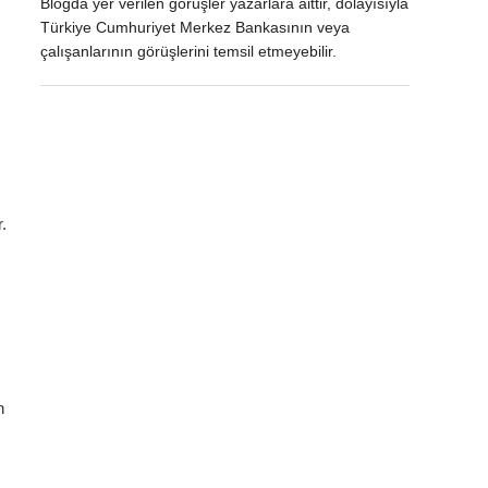
Blogda yer verilen görüşler yazarlara aittir, dolayısıyla
Türkiye Cumhuriyet Merkez Bankasının veya
çalışanlarının görüşlerini temsil etmeyebilir.
r.
n