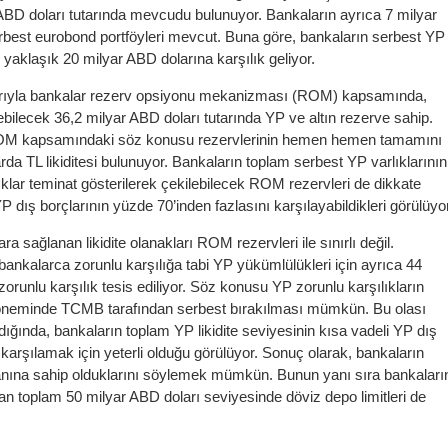
ABD doları tutarında mevcudu bulunuyor. Bankaların ayrıca 7 milyar
rbest eurobond portföyleri mevcut. Buna göre, bankaların serbest YP
ı yaklaşık 20 milyar ABD dolarına karşılık geliyor.
rıyla bankalar rezerv opsiyonu mekanizması (ROM) kapsamında,
ebilecek 36,2 milyar ABD doları tutarında YP ve altın rezerve sahip.
ROM kapsamındaki söz konusu rezervlerinin hemen hemen tamamını
rda TL likiditesi bulunuyor. Bankaların toplam serbest YP varlıklarının
ıklar teminat gösterilerek çekilebilecek ROM rezervleri de dikkate
YP dış borçlarının yüzde 70’inden fazlasını karşılayabildikleri görülüyo
 sağlanan likidite olanakları ROM rezervleri ile sınırlı değil.
bankalarca zorunlu karşılığa tabi YP yükümlülükleri için ayrıca 44
orunlu karşılık tesis ediliyor. Söz konusu YP zorunlu karşılıkların
s döneminde TCMB tarafından serbest bırakılması mümkün. Bu olası
ığında, bankaların toplam YP likidite seviyesinin kısa vadeli YP dış
 karşılamak için yeterli olduğu görülüyor. Sonuç olarak, bankaların
lkanına sahip olduklarını söylemek mümkün. Bunun yanı sıra bankaları
 toplam 50 milyar ABD doları seviyesinde döviz depo limitleri de