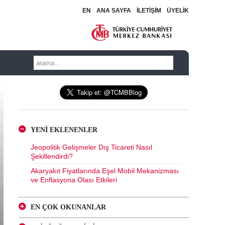
EN
ANA SAYFA
İLETİŞİM
ÜYELİK
YENİ EKLENENLER
Jeopolitik Gelişmeler Dış Ticareti Nasıl
Şekillendirdi?
Akaryakıt Fiyatlarında Eşel Mobil Mekanizması
ve Enflasyona Olası Etkileri
EN ÇOK OKUNANLAR
Kur Korumalı ve Geleneksel Mevduatlara