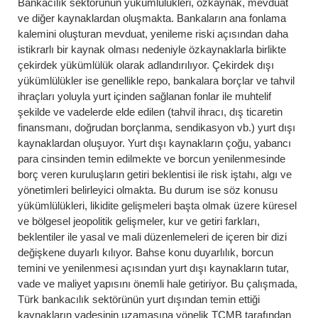
Bankacılık sektörünün yükümlülükleri, özkaynak, mevduat
ve diğer kaynaklardan oluşmakta. Bankaların ana fonlama
kalemini oluşturan mevduat, yenileme riski açısından daha
istikrarlı bir kaynak olması nedeniyle özkaynaklarla birlikte
çekirdek yükümlülük olarak adlandırılıyor. Çekirdek dışı
yükümlülükler ise genellikle repo, bankalara borçlar ve tahvil
ihraçları yoluyla yurt içinden sağlanan fonlar ile muhtelif
şekilde ve vadelerde elde edilen (tahvil ihracı, dış ticaretin
finansmanı, doğrudan borçlanma, sendikasyon vb.) yurt dışı
kaynaklardan oluşuyor. Yurt dışı kaynakların çoğu, yabancı
para cinsinden temin edilmekte ve borcun yenilenmesinde
borç veren kuruluşların getiri beklentisi ile risk iştahı, algı ve
yönetimleri belirleyici olmakta. Bu durum ise söz konusu
yükümlülükleri, likidite gelişmeleri başta olmak üzere küresel
ve bölgesel jeopolitik gelişmeler, kur ve getiri farkları,
beklentiler ile yasal ve mali düzenlemeleri de içeren bir dizi
değişkene duyarlı kılıyor. Bahse konu duyarlılık, borcun
temini ve yenilenmesi açısından yurt dışı kaynakların tutar,
vade ve maliyet yapısını önemli hale getiriyor. Bu çalışmada,
Türk bankacılık sektörünün yurt dışından temin ettiği
kaynakların vadesinin uzamasına yönelik TCMB tarafından