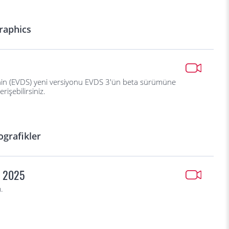
raphics
’nin (EVDS) yeni versiyonu EVDS 3'ün beta sürümüne
işebilirsiniz.
ografikler
m 2025
.