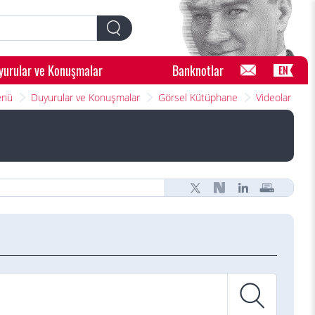
yurular ve Konuşmalar
Banknotlar
EN
enü
Duyurular ve Konuşmalar
Görsel Kütüphane
Videolar