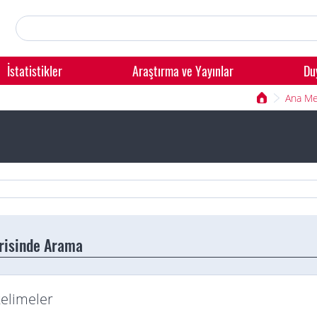
İstatistikler
Araştırma ve Yayınlar
Du
Ana M
erisinde Arama