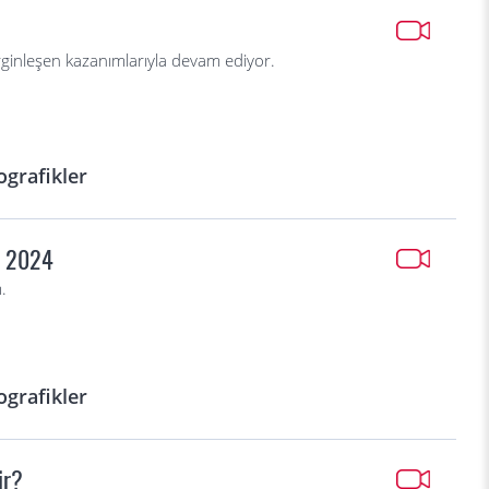
rginleşen kazanımlarıyla devam ediyor.
ografikler
ım 2024
.
ografikler
ir?