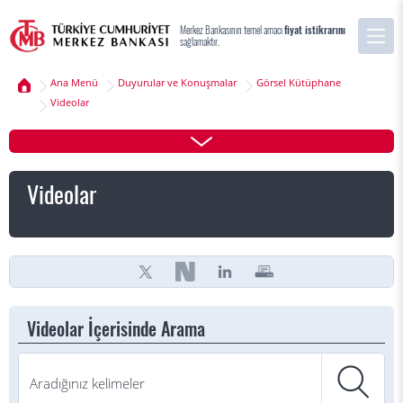
Merkez Bankasının temel amacı
fiyat istikrarını
sağlamaktır.
Ana Menü
Duyurular ve Konuşmalar
Görsel Kütüphane
Videolar
Videolar
Videolar İçerisinde Arama