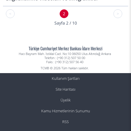
<
2
>
Sayfa 2 / 10
Türkiye Cumhuriyet Merkez Bankası İdare Merkezi
Hacı Bayram Mah. İstiklal Cad. No:10 06050 Ulus Altındağ Ankara
Telefon : (+90 312) 507 50 00
Faks : (+90 312) 507 56 40
TCMB © 2026 Tüm hakları saklıdır.
Kullanım Şartları
Site Haritası
Üyelik
Kamu Hizmetlerinin Sunumu
RSS