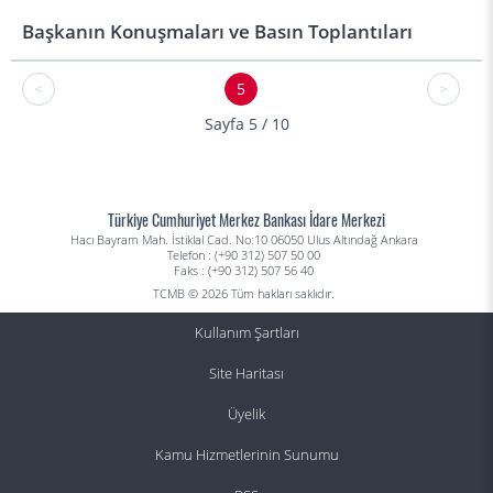
Başkanın Konuşmaları ve Basın Toplantıları
<
5
>
Sayfa 5 / 10
Türkiye Cumhuriyet Merkez Bankası İdare Merkezi
Hacı Bayram Mah. İstiklal Cad. No:10 06050 Ulus Altındağ Ankara
Telefon : (+90 312) 507 50 00
Faks : (+90 312) 507 56 40
TCMB © 2026 Tüm hakları saklıdır.
Kullanım Şartları
Site Haritası
Üyelik
Kamu Hizmetlerinin Sunumu