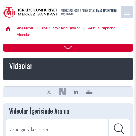
Merkez Bankasının temel amacı
fiyat istikrarını
sağlamaktır.
Ana Menü
Duyurular ve Konuşmalar
Görsel Kütüphane
Videolar
Videolar
Videolar İçerisinde Arama