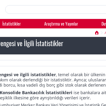
İstatistikler
Araştırma ve Yayınlar
Du
gesi ve İlgili İstatistikler
gesi ve ilgili istatistikler
, temel olarak bir ülkenin
akım olarak derlendiği bir istatistiktir. Ayrıca; ulusla
di borcu, kısa vadeli dış borç gibi stok olarak derlenen
 Konsolide Bankacılık İstatistikleri
ise bankalara ait
şiklik ilkesine göre ayrıştırıldığı verileri içerir.
Cumhuriyet Merkez Bankası Veri Yönetişimi ve İstatistik G