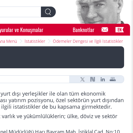
yurular ve Konuşmalar
Banknotlar
EN
Ana Menü
İstatistikler
Ödemeler Dengesi ve İlgili İstatistikler
 yurt dışı yerleşikler ile olan tüm ekonomik
rarası yatırım pozisyonu, özel sektörün yurt dışından
 ilgili istatistikler de bu kapsama girmektedir.
 varlık ve yükümlülüklerin; ülke, döviz ve sektör
enel Müdürlüğü Hacı Bayram Mah. İstiklal Cad. No:10