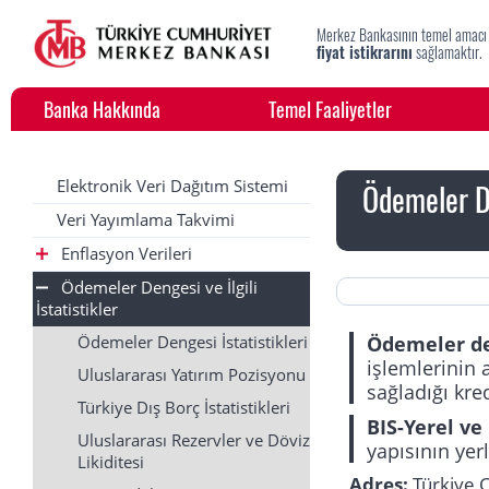
Merkez Bankasının temel amacı
fiyat istikrarını
sağlamaktır.
Banka Hakkında
Temel Faaliyetler
Elektronik Veri Dağıtım Sistemi
Ödemeler Den
Veri Yayımlama Takvimi
Enflasyon Verileri
Ödemeler Dengesi ve İlgili
İstatistikler
Ödemeler den
Ödemeler Dengesi İstatistikleri
işlemlerinin 
Uluslararası Yatırım Pozisyonu
sağladığı kre
Türkiye Dış Borç İstatistikleri
BIS-Yerel ve
Uluslararası Rezervler ve Döviz
yapısının yerle
Likiditesi
Adres:
Türkiye 