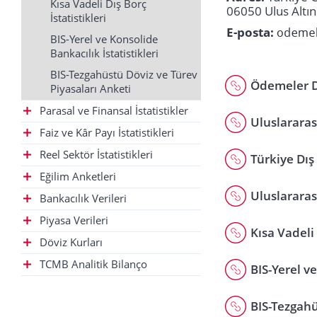
Kısa Vadeli Dış Borç
06050 Ulus Altı
İstatistikleri
E-posta:
BIS-Yerel ve Konsolide
Bankacılık İstatistikleri
BIS-Tezgahüstü Döviz ve Türev
Ödemeler De
Piyasaları Anketi
Parasal ve Finansal İstatistikler
Uluslararas
Faiz ve Kâr Payı İstatistikleri
Reel Sektör İstatistikleri
Türkiye Dış 
Eğilim Anketleri
Uluslararas
Bankacılık Verileri
Piyasa Verileri
Kısa Vadeli 
Döviz Kurları
TCMB Analitik Bilanço
BIS-Yerel ve
BIS-Tezgahü