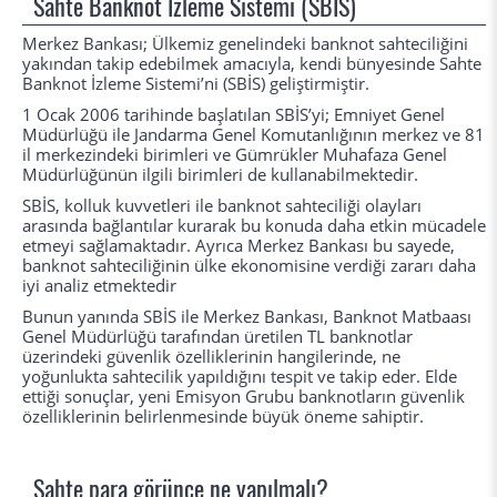
Sahte Banknot İzleme Sistemi (SBİS)
Merkez Bankası; Ülkemiz genelindeki banknot sahteciliğini
yakından takip edebilmek amacıyla, kendi bünyesinde Sahte
Banknot İzleme Sistemi’ni (SBİS) geliştirmiştir.
1 Ocak 2006 tarihinde başlatılan SBİS’yi; Emniyet Genel
Müdürlüğü ile Jandarma Genel Komutanlığının merkez ve 81
il merkezindeki birimleri ve Gümrükler Muhafaza Genel
Müdürlüğünün ilgili birimleri de kullanabilmektedir.
SBİS, kolluk kuvvetleri ile banknot sahteciliği olayları
arasında bağlantılar kurarak bu konuda daha etkin mücadele
etmeyi sağlamaktadır. Ayrıca Merkez Bankası bu sayede,
banknot sahteciliğinin ülke ekonomisine verdiği zararı daha
iyi analiz etmektedir
Bunun yanında SBİS ile Merkez Bankası, Banknot Matbaası
Genel Müdürlüğü tarafından üretilen TL banknotlar
üzerindeki güvenlik özelliklerinin hangilerinde, ne
yoğunlukta sahtecilik yapıldığını tespit ve takip eder. Elde
ettiği sonuçlar, yeni Emisyon Grubu banknotların güvenlik
özelliklerinin belirlenmesinde büyük öneme sahiptir.
Sahte para görünce ne yapılmalı?