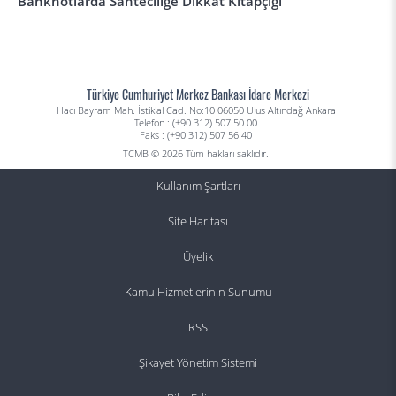
Banknotlarda Sahteciliğe Dikkat Kitapçığı
Türkiye Cumhuriyet Merkez Bankası İdare Merkezi
Hacı Bayram Mah. İstiklal Cad. No:10 06050 Ulus Altındağ Ankara
Telefon : (+90 312) 507 50 00
Faks : (+90 312) 507 56 40
TCMB © 2026 Tüm hakları saklıdır.
Kullanım Şartları
Site Haritası
Üyelik
Kamu Hizmetlerinin Sunumu
RSS
Şikayet Yönetim Sistemi