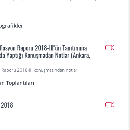
ografikler
flasyon Raporu 2018-III"ün Tanıtımına
ında Yaptığı Konuşmadan Notlar (Ankara,
n Raporu 2018-III konuşmasından notlar
n Toplantıları
s 2018
.