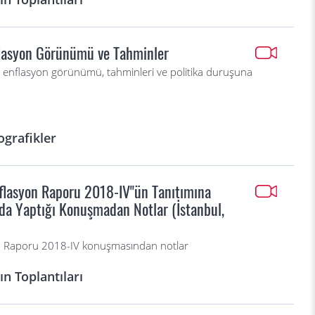
flasyon Görünümü ve Tahminler
 enflasyon görünümü, tahminleri ve politika duruşuna
ografikler
flasyon Raporu 2018-IV"ün Tanıtımına
ında Yaptığı Konuşmadan Notlar (İstanbul,
on Raporu 2018-IV konuşmasından notlar
n Toplantıları