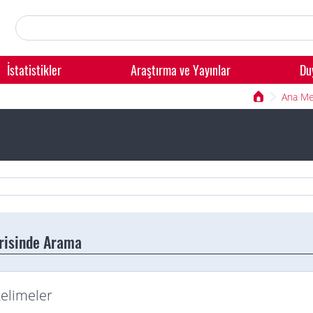
İstatistikler
Araştırma ve Yayınlar
Du
Ana M
erisinde Arama