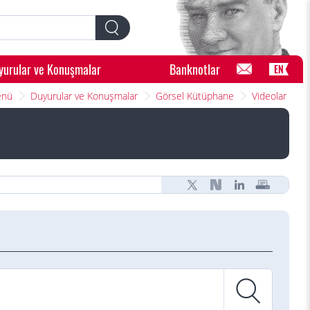
yurular ve Konuşmalar
Banknotlar
EN
enü
Duyurular ve Konuşmalar
Görsel Kütüphane
Videolar