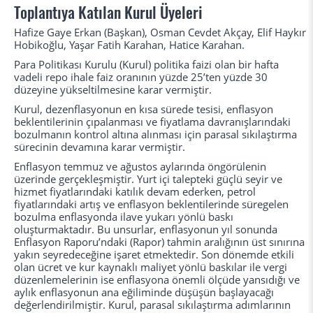
Toplantıya Katılan Kurul Üyeleri
Hafize Gaye Erkan (Başkan), Osman Cevdet Akçay, Elif Haykır
Hobikoğlu, Yaşar Fatih Karahan, Hatice Karahan.
Para Politikası Kurulu (Kurul) politika faizi olan bir hafta
vadeli repo ihale faiz oranının yüzde 25’ten yüzde 30
düzeyine yükseltilmesine karar vermiştir.
Kurul, dezenflasyonun en kısa sürede tesisi, enflasyon
beklentilerinin çıpalanması ve fiyatlama davranışlarındaki
bozulmanın kontrol altına alınması için parasal sıkılaştırma
sürecinin devamına karar vermiştir.
Enflasyon temmuz ve ağustos aylarında öngörülenin
üzerinde gerçekleşmiştir. Yurt içi talepteki güçlü seyir ve
hizmet fiyatlarındaki katılık devam ederken, petrol
fiyatlarındaki artış ve enflasyon beklentilerinde süregelen
bozulma enflasyonda ilave yukarı yönlü baskı
oluşturmaktadır. Bu unsurlar, enflasyonun yıl sonunda
Enflasyon Raporu’ndaki (Rapor) tahmin aralığının üst sınırına
yakın seyredeceğine işaret etmektedir. Son dönemde etkili
olan ücret ve kur kaynaklı maliyet yönlü baskılar ile vergi
düzenlemelerinin ise enflasyona önemli ölçüde yansıdığı ve
aylık enflasyonun ana eğiliminde düşüşün başlayacağı
değerlendirilmiştir. Kurul, parasal sıkılaştırma adımlarının