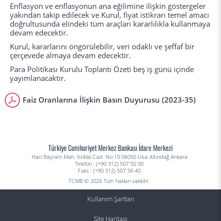
Enflasyon ve enflasyonun ana eğilimine ilişkin göstergeler
yakından takip edilecek ve Kurul, fiyat istikrarı temel amacı
doğrultusunda elindeki tüm araçları kararlılıkla kullanmaya
devam edecektir.
Kurul, kararlarını öngörülebilir, veri odaklı ve şeffaf bir
çerçevede almaya devam edecektir.
Para Politikası Kurulu Toplantı Özeti beş iş günü içinde
yayımlanacaktır.
Faiz Oranlarına İlişkin Basın Duyurusu (2023-35)
Türkiye Cumhuriyet Merkez Bankası İdare Merkezi
Hacı Bayram Mah. İstiklal Cad. No:10 06050 Ulus Altındağ Ankara
Telefon : (+90 312) 507 50 00
Faks : (+90 312) 507 56 40
TCMB © 2026 Tüm hakları saklıdır.
Kullanım Şartları
Site Haritası