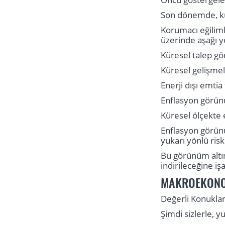
Son dönemde, küre
Korumacı eğilimle
üzerinde aşağı y
Küresel talep gö
Küresel gelişmel
Enerji dışı emtia 
Enflasyon görünü
Küresel ölçekte 
Enflasyon görünüm
yukarı yönlü ris
Bu görünüm altın
indirileceğine iş
MAKROEKON
Değerli Konuklar
Şimdi sizlerle, 