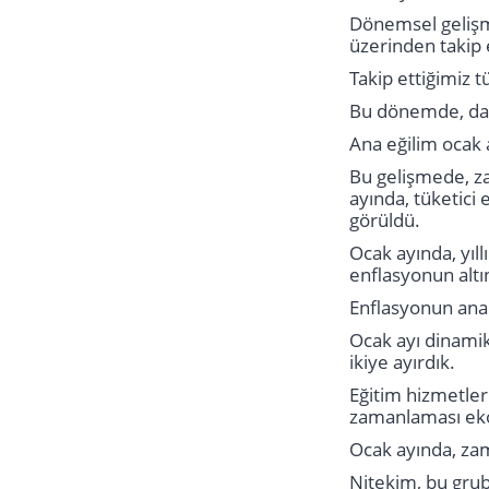
Dönemsel gelişme
üzerinden takip
Takip ettiğimiz 
Bu dönemde, dağı
Ana eğilim ocak 
Bu gelişmede, za
ayında, tüketici 
görüldü.
Ocak ayında, yıll
enflasyonun alt
Enflasyonun ana 
Ocak ayı dinamik
ikiye ayırdık.
Eğitim hizmetleri
zamanlaması ekon
Ocak ayında, zam
Nitekim, bu grub