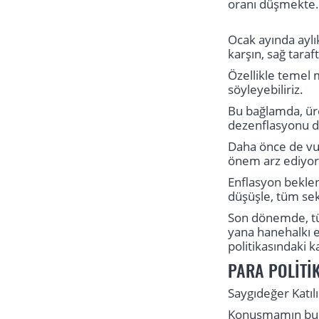
oranı düşmekte. 
Ocak ayında aylı
karşın, sağ taraf
Özellikle temel 
söyleyebiliriz.
Bu bağlamda, ür
dezenflasyonu d
Daha önce de vur
önem arz ediyor
Enflasyon beklen
düşüşle, tüm sek
Son dönemde, tük
yana hanehalkı e
politikasındaki 
PARA POLİTİ
Saygıdeğer Katılı
Konuşmamın bu b