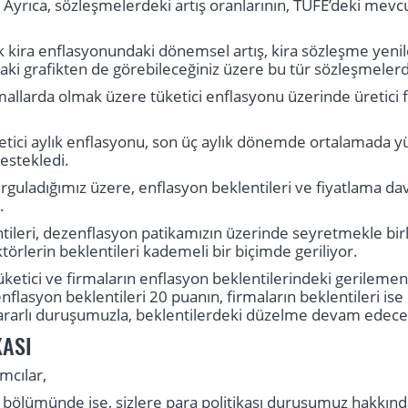
Ayrıca, sözleşmelerdeki artış oranlarının, TÜFE’deki mevcut
k kira enflasyonundaki dönemsel artış, kira sözleşme yen
taki grafikten de görebileceğiniz üzere bu tür sözleşmelerde
mallarda olmak üzere tüketici enflasyonu üzerinde üretici f
etici aylık enflasyonu, son üç aylık dönemde ortalamada 
estekledi.
guladığımız üzere, enflasyon beklentileri ve fiyatlama dav
.
tileri, dezenflasyon patikamızın üzerinde seyretmekle bi
törlerin beklentileri kademeli bir biçimde geriliyor.
etici ve firmaların enflasyon beklentilerindeki gerilemenin
nflasyon beklentileri 20 puanın, firmaların beklentileri ise
kararlı duruşumuzla, beklentilerdeki düzelme devam edece
KASI
mcılar,
ölümünde ise, sizlere para politikası duruşumuz hakkınd