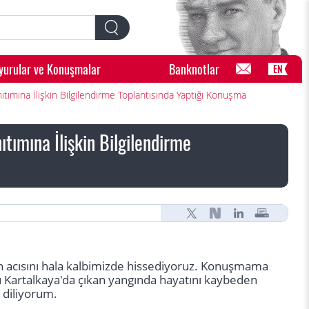
yurular ve Konuşmalar
Banknotlar
EN
tımına İlişkin Bilgilendirme Toplantısında Yaptığı Konuşma
tımına İlişkin Bilgilendirme
zın acısını hala kalbimizde hissediyoruz. Konuşmama
 Kartalkaya'da çıkan yangında hayatını kaybeden
 diliyorum.