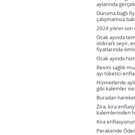
aylarında gerçek
Duruma bağlı fiy
çalışmamıza bak
2024 yılının son
Ocak ayında temel
istikrarlı seyir,
fiyatlarında ılı
Ocak ayında hizme
Resmi sağlık mua
ayı tüketici enf
Hizmetlerde aylı
gibi kalemler i
Buradan hareketl
Zira, kira enfla
kalemlerinden he
Kira enflasyonu
Perakende Ödeme 