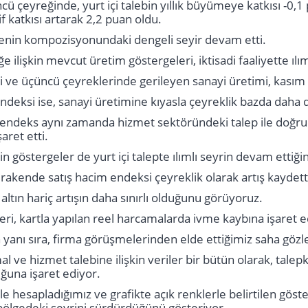
cü çeyreğinde, yurt içi talebin yıllık büyümeye katkısı -0,1 
 katkısı artarak 2,2 puan oldu.
nin kompozisyonundaki dengeli seyir devam etti.
 ilişkin mevcut üretim göstergeleri, iktisadi faaliyette ıl
nci ve üçüncü çeyreklerinde gerileyen sanayi üretimi, kasım 
deksi ise, sanayi üretimine kıyasla çeyreklik bazda daha d
bu endeks aynı zamanda hizmet sektöründeki talep ile doğrud
aret etti.
kin göstergeler de yurt içi talepte ılımlı seyrin devam ettiği
kende satış hacim endeksi çeyreklik olarak artış kaydett
 altın hariç artışın daha sınırlı olduğunu görüyoruz.
ri, kartla yapılan reel harcamalarda ivme kaybına işaret e
yanı sıra, firma görüşmelerinden elde ettiğimiz saha gözlem
l ve hizmet talebine ilişkin veriler bir bütün olarak, tale
ğuna işaret ediyor.
e hesapladığımız ve grafikte açık renklerle belirtilen göste
 bölgedeki seyrini sürdürdüğünü gösteriyor.