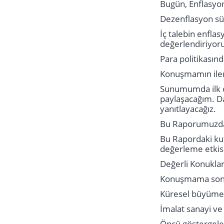
Bugün, Enflasyo
Dezenflasyon sü
İç talebin enfla
değerlendiriyor
Para politikasın
Konuşmamın iler
Sunumumda ilk o
paylaşacağım. Da
yanıtlayacağız.
Bu Raporumuzda d
Bu Rapordaki kutu
değerleme etkisin
Değerli Konuklar
Konuşmama son d
Küresel büyüme
İmalat sanayi v
Öncü göstergeler 