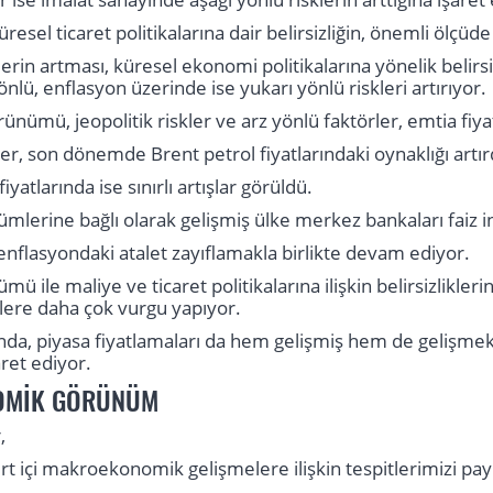
sel ticaret politikalarına dair belirsizliğin, önemli ölçüd
rin artması, küresel ekonomi politikalarına yönelik belirsi
önlü, enflasyon üzerinde ise yukarı yönlü riskleri artırıyor
rünümü, jeopolitik riskler ve arz yönlü faktörler, emtia fiy
er, son dönemde Brent petrol fiyatlarındaki oynaklığı artır
fiyatlarında ise sınırlı artışlar görüldü.
mlerine bağlı olarak gelişmiş ülke merkez bankaları faiz i
enflasyondaki atalet zayıflamakla birlikte devam ediyor.
ü ile maliye ve ticaret politikalarına ilişkin belirsizlikl
klere daha çok vurgu yapıyor.
da, piyasa fiyatlamaları da hem gelişmiş hem de gelişmekt
aret ediyor.
OMİK GÖRÜNÜM
,
yurt içi makroekonomik gelişmelere ilişkin tespitlerimizi p