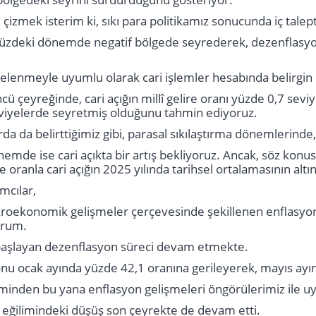
 çizmek isterim ki, sıkı para politikamız sonucunda iç tale
ümüzdeki dönemde negatif bölgede seyrederek, dezenflasyo
gelenmeyle uyumlu olarak cari işlemler hesabında belirgin b
cü çeyreğinde, cari açığın millî gelire oranı yüzde 0,7 sevi
eviyelerde seyretmiş olduğunu tahmin ediyoruz.
a da belirttiğimiz gibi, parasal sıkılaştırma dönemlerind
de ise cari açıkta bir artış bekliyoruz. Ancak, söz konusu 
lire oranla cari açığın 2025 yılında tarihsel ortalamasının
mcılar,
roekonomik gelişmeler çerçevesinde şekillenen enflasyon 
orum.
başlayan dezenflasyon süreci devam etmekte.
onu ocak ayında yüzde 42,1 oranına gerileyerek, mayıs ayın
inden bu yana enflasyon gelişmeleri öngörülerimiz ile u
 eğilimindeki düşüş son çeyrekte de devam etti.