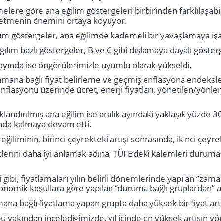
lere göre ana eğilim göstergeleri birbirinden farklılaşabil
 etmenin önemini ortaya koyuyor.
tüm göstergeler, ana eğilimde kademeli bir yavaşlamaya işa
lım bazlı göstergeler, B ve C gibi dışlamaya dayalı göster
ayında ise öngörülerimizle uyumlu olarak yükseldi.
mana bağlı fiyat belirleme ve geçmiş enflasyona endeksle
enflasyonu üzerinde ücret, enerji fiyatları, yönetilen/yönle
ıklandırılmış ana eğilim ise aralık ayındaki yaklaşık yüzde 3
ında kalmaya devam etti.
eğiliminin, birinci çeyrekteki artışı sonrasında, ikinci çey
lerini daha iyi anlamak adına, TÜFE’deki kalemleri duruma
 gibi, fiyatlamaları yılın belirli dönemlerinde yapılan ‘’zaman
omik koşullara göre yapılan ‘’duruma bağlı gruplardan’’ 
ana bağlı fiyatlama yapan grupta daha yüksek bir fiyat artı
u yakından incelediğimizde, yıl içinde en yüksek artışın yö