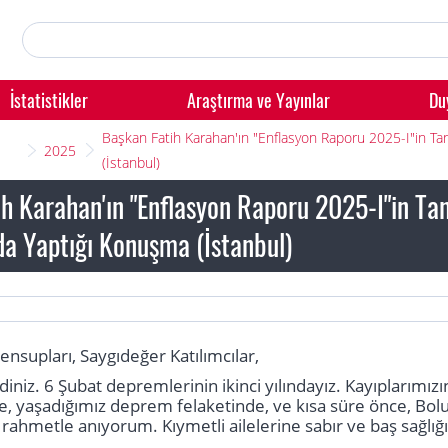
İstatistikler
Araştırma ve Yayınlar
Du
Başkan Fatih Karahan'ın "Enflasyon Raporu 2025-I"in Tanı
2025
(İstanbul)
h Karahan'ın "Enflasyon Raporu 2025-I"in Tanı
da Yaptığı Konuşma (İstanbul)
ensupları, Saygıdeğer Katılımcılar,
diniz. 6 Şubat depremlerinin ikinci yılındayız. Kayıplarımı
 yaşadığımız deprem felaketinde, ve kısa süre önce, Bolu
 rahmetle anıyorum. Kıymetli ailelerine sabır ve baş sağlığı