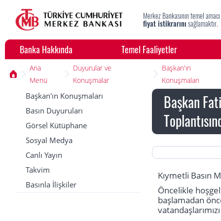
Merkez Bankasının temel amacı
fiyat istikrarını
sağlamaktır.
Banka Hakkında
Temel Faaliyetler
Ana
Duyurular ve
Başkan'ın
Menü
Konuşmalar
Konuşmaları
Başkan'ın Konuşmaları
Başkan Fati
Basın Duyuruları
Toplantısın
Görsel Kütüphane
Sosyal Medya
Canlı Yayın
Takvim
Kıymetli Basın M
Basınla İlişkiler
Öncelikle hoşgel
başlamadan önce,
vatandaşlarımızı