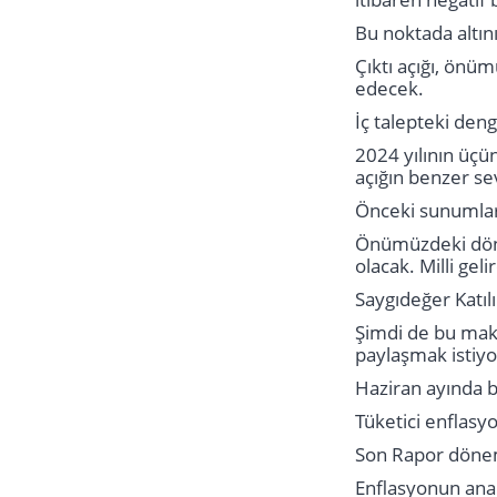
Bu noktada altını
Çıktı açığı, ön
edecek.
İç talepteki den
2024 yılının üçün
açığın benzer s
Önceki sunumlard
Önümüzdeki dönem
olacak. Milli ge
Saygıdeğer Katılı
Şimdi de bu mak
paylaşmak istiy
Haziran ayında 
Tüketici enflasy
Son Rapor dönem
Enflasyonun ana