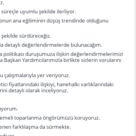
z.
reçle uyumlu şekilde ilerliyor.
syonun ana eğiliminin düşüş trendinde olduğunu
 şekilde sürdüreceğiz.
a detaylı değerlendirmelerde bulunacağım.
olitikası duruşumuza ilişkin değerlendirmelerimizi
aşkan Yardımcılarımızla birlikte sizlerin sorularını
 çalışmalarıyla yer veriyoruz.
i fiyatlarındaki ilişkiyi, hanehalkı varlıklarındaki
ini detaylı olarak inceliyoruz.
lıyorum.
demeli toparlanma öngörümüzü koruyoruz.
lenen farklılaşma da sürmekte.
ediyor.