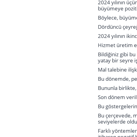
2024 yılının üçün
büyümeye pozitif
Böylece, büyüme
Dördüncü çeyreğe
2024 yılının iki
Hizmet üretim en
Bildiğiniz gibi 
yatay bir seyre iş
Mal talebine iliş
Bu dönemde, pera
Bununla birlikte,
Son dönem verile
Bu göstergelerin 
Bu çerçevede, ma
seviyelerde oldu
Farklı yöntemlerl
itibaren negatif