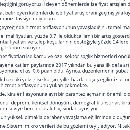
leştiğini görüyoruz. İzleyen dönemlerde ise fiyat artışları 
at belirleyen kalemlerde ise fiyat artış oranı geçmiş yıla 
manızı tavsiye ediyorum.
 çeyreğinde hizmet enflasyonunun yavaşladığını, temel mal
 mal fiyatları, yüzde 0,7 ile oldukça ılımlı bir artış göster
 emtia fiyatları ve talep koşullarının desteğiyle yüzde 24’le
mlı görünüm sürüyor.
t fiyatları ise kamu ve özel sektör sağlık hizmetleri öncül
yene katılım paylarında 2017 yılından bu yana ilk defa artı
lasyonuna etkisi 0,6 puan oldu. Ayrıca, düzenlemenin şubat 
k bazdaki yükselişe karşın, yıllık bazda düşüş eğilimi sür
se hizmet enflasyonunu yukarı çekmekte.
e, kira enflasyonuna ayrı bir parantez açmanın önemli ol
syonu; deprem, kentsel dönüşüm, demografik unsurlar, kira 
m seviye hem de atalet açısından ayrışıyor.
nun yüksek olmakla beraber yavaşlama eğiliminde olduğu
Sistemi mikro verileri de bu gözlemi teyit ediyor. Niteki