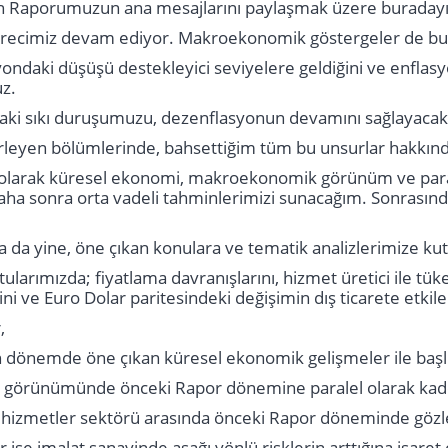
n Raporumuzun ana mesajlarını paylaşmak üzere buradayı
recimiz devam ediyor. Makroekonomik göstergeler de bu sü
syondaki düşüşü destekleyici seviyelere geldiğini ve enfla
uz.
daki sıkı duruşumuzu, dezenflasyonun devamını sağlayacak
leyen bölümlerinde, bahsettiğim tüm bu unsurlar hakkınd
larak küresel ekonomi, makroekonomik görünüm ve para p
ha sonra orta vadeli tahminlerimizi sunacağım. Sonrasında B
a yine, öne çıkan konulara ve tematik analizlerimize kutu
larımızda; fiyatlama davranışlarını, hizmet üretici ile tüketic
i ve Euro Dolar paritesindeki değişimin dış ticarete etkiler
,
önemde öne çıkan küresel ekonomik gelişmeler ile baş
 görünümünde önceki Rapor dönemine paralel olarak ka
e hizmetler sektörü arasında önceki Rapor döneminde göz
ise imalat sanayinde aşağı yönlü risklerin arttığına işaret 