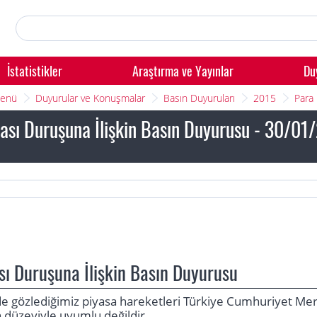
İstatistikler
Araştırma ve Yayınlar
Du
Menü
Duyurular ve Konuşmalar
Basın Duyuruları
2015
Para 
kası Duruşuna İlişkin Basın Duyurusu - 30/01
ası Duruşuna İlişkin Basın Duyurusu
e gözlediğimiz piyasa hareketleri Türkiye Cumhuriyet Mer
 düzeyiyle uyumlu değildir.