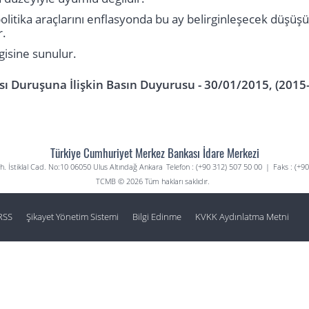
litika araçlarını enflasyonda bu ay belirginleşecek düşüş
r.
isine sunulur.
ası Duruşuna İlişkin Basın Duyurusu - 30/01/2015, (2015
Türkiye Cumhuriyet Merkez Bankası İdare Merkezi
. İstiklal Cad. No:10 06050 Ulus Altındağ Ankara
Telefon : (+90 312) 507 50 00
|
Faks : (+9
TCMB © 2026 Tüm hakları saklıdır.
RSS
Şikayet Yönetim Sistemi
Bilgi Edinme
KVKK Aydınlatma Metni