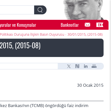
yurular ve Konuşmalar
Banknotlar
EN
Politikası Duruşuna İlişkin Basın Duyurusu - 30/01/2015, (2015-08)
/2015, (2015-08)
30 Ocak 2015
kez Bankası’nın (TCMB) öngördüğü faiz indirim