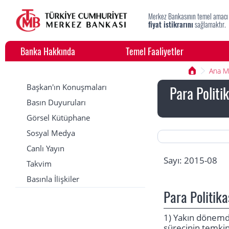
Merkez Bankasının temel amacı
fiyat istikrarını
sağlamaktır.
Banka Hakkında
Temel Faaliyetler
Ana 
Başkan'ın Konuşmaları
Para Politi
Basın Duyuruları
Görsel Kütüphane
Sosyal Medya
Canlı Yayın
Sayı: 2015-08
Takvim
Basınla İlişkiler
Para Politik
1) Yakın dönemd
sürecinin temkin