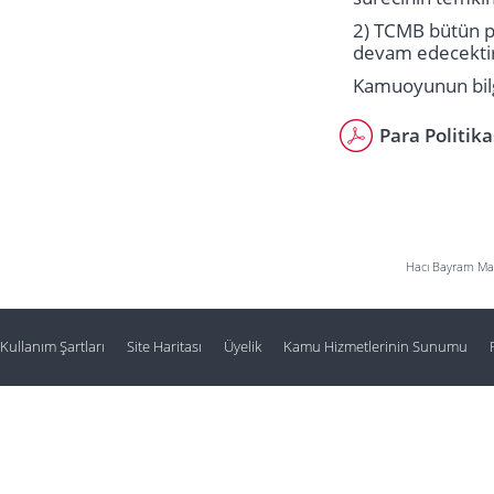
2) TCMB bütün po
devam edecekti
Kamuoyunun bilg
Para Politik
Hacı Bayram Mah
Kullanım Şartları
Site Haritası
Üyelik
Kamu Hizmetlerinin Sunumu