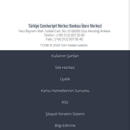
Türkiye Cumhuriyet Merkez Bankası İdare Merkezi
Hacı Bayram Mah. İstiklal Cad. No:10 06050 Ulus Altındağ Ankara
Telefon : (+90 312) 507 50 00
Faks : (+90 312) 507 56 40
TCMB © 2026 Tüm hakları saklıdır.
Kullanım Şartları
Site Haritası
Üyelik
Kamu Hizmetlerinin Sunumu
RSS
Şikayet Yönetim Sistemi
Bilgi Edinme