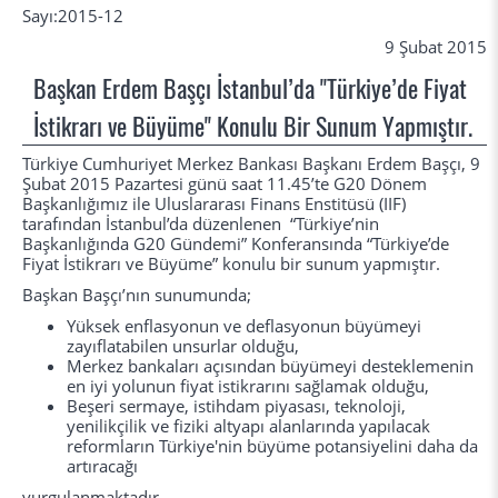
Sayı:2015-12
9 Şubat 2015
Başkan Erdem Başçı İstanbul’da "Türkiye’de Fiyat
İstikrarı ve Büyüme" Konulu Bir Sunum Yapmıştır.
Türkiye Cumhuriyet Merkez Bankası Başkanı Erdem Başçı, 9
Şubat 2015 Pazartesi günü saat 11.45’te G20 Dönem
Başkanlığımız ile Uluslararası Finans Enstitüsü (IIF)
tarafından İstanbul’da düzenlenen “Türkiye’nin
Başkanlığında G20 Gündemi” Konferansında “Türkiye’de
Fiyat İstikrarı ve Büyüme” konulu bir sunum yapmıştır.
Başkan Başçı’nın sunumunda;
Yüksek enflasyonun ve deflasyonun büyümeyi
zayıflatabilen unsurlar olduğu,
Merkez bankaları açısından büyümeyi desteklemenin
en iyi yolunun fiyat istikrarını sağlamak olduğu,
Beşeri sermaye, istihdam piyasası, teknoloji,
yenilikçilik ve fiziki altyapı alanlarında yapılacak
reformların Türkiye'nin büyüme potansiyelini daha da
artıracağı
vurgulanmaktadır.