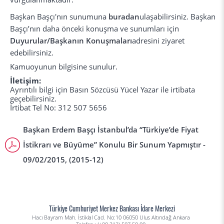
Başkan Başçı'nın sunumuna
buradan
ulaşabilirsiniz. Başkan
Başçı’nın daha önceki konuşma ve sunumları için
Duyurular/Başkanın Konuşmaları
adresini ziyaret
edebilirsiniz.
Kamuoyunun bilgisine sunulur.
İletişim:
Ayrıntılı bilgi için Basın Sözcüsü Yücel Yazar ile irtibata
geçebilirsiniz.
İrtibat Tel No: 312 507 5656
Başkan Erdem Başçı İstanbul’da “Türkiye’de Fiyat
İstikrarı ve Büyüme” Konulu Bir Sunum Yapmıştır -
09/02/2015, (2015-12)
Türkiye Cumhuriyet Merkez Bankası İdare Merkezi
Hacı Bayram Mah. İstiklal Cad. No:10 06050 Ulus Altındağ Ankara