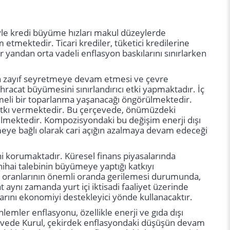
siyle kredi büyüme hızları makul düzeylerde
etmektedir. Ticari krediler, tüketici kredilerine
 yandan orta vadeli enflasyon baskılarını sınırlarken
in zayıf seyretmeye devam etmesi ve çevre
hracat büyümesini sınırlandırıcı etki yapmaktadır. İç
ademeli bir toparlanma yaşanacağı öngörülmektedir.
 katkı vermektedir. Bu çerçevede, önümüzdeki
mektedir. Kompozisyondaki bu değişim enerji dışı
leşmeye bağlı olarak cari açığın azalmaya devam edeceği
i korumaktadır. Küresel finans piyasalarında
ihai talebinin büyümeye yaptığı katkıyı
me oranlarının önemli oranda gerilemesi durumunda,
t aynı zamanda yurt içi iktisadi faaliyet üzerinde
larını ekonomiyi destekleyici yönde kullanacaktır.
nlemler enflasyonu, özellikle enerji ve gıda dışı
çevede Kurul, çekirdek enflasyondaki düşüşün devam