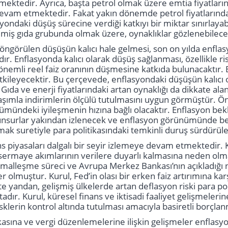
ektedir. Ayrıca, başta petrol olmak üzere emtia fiyatları
am etmektedir. Fakat yakın dönemde petrol fiyatlarında v
ndaki düşüş sürecine verdiği katkıyı bir miktar sınırlayabil
emiş gıda grubunda olmak üzere, oynaklıklar gözlenebilece
öngörülen düşüşün kalıcı hale gelmesi, son on yılda enfl
r. Enflasyonda kalıcı olarak düşüş sağlanması, özellikle 
önemli reel faiz oranının düşmesine katkıda bulunacaktır
tkileyecektir. Bu çerçevede, enflasyondaki düşüşün kalıcı o
da ve enerji fiyatlarındaki artan oynaklığı da dikkate alan 
laşımla indirimlerin ölçülü tutulmasını uygun görmüştür. 
mündeki iyileşmenin hızına bağlı olacaktır. Enflasyon bekle
unsurlar yakından izlenecek ve enflasyon görünümünde belir
mak suretiyle para politikasındaki temkinli duruş sürdürüle
s piyasaları dalgalı bir seyir izlemeye devam etmektedir. Kü
e sermaye akımlarının verilere duyarlı kalmasına neden olm
rmalleşme süreci ve Avrupa Merkez Bankası’nın açıkladığı n
r olmuştur. Kurul, Fed’in olası bir erken faiz artırımına k
te yandan, gelişmiş ülkelerde artan deflasyon riski para p
ktadır. Kurul, küresel finans ve iktisadi faaliyet gelişmeleri
sklerin kontrol altında tutulması amacıyla basiretli borçl
ikasına ve vergi düzenlemelerine ilişkin gelişmeler enfla