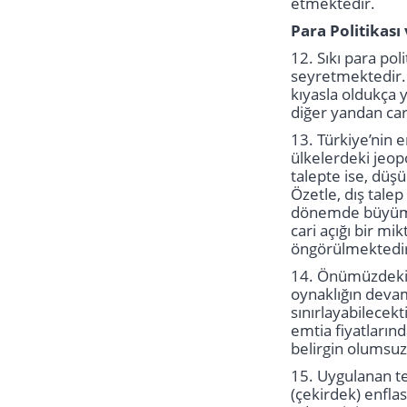
etmektedir.
Para Politikası 
12. Sıkı para po
seyretmektedir. 
kıyasla oldukça 
diğer yandan ca
13. Türkiye’nin
ülkelerdeki jeop
talepte ise, düşü
Özetle, dış tale
dönemde büyüme 
cari açığı bir mi
öngörülmektedi
14. Önümüzdeki d
oynaklığın devam
sınırlayabilecek
emtia fiyatlarınd
belirgin olumsuz
15. Uygulanan tem
(çekirdek) enfl