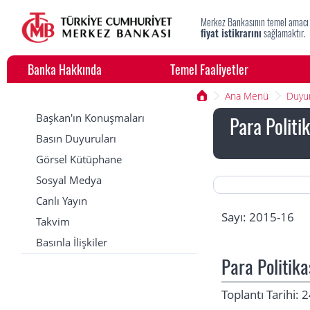
Merkez Bankasının temel amacı
fiyat istikrarını
sağlamaktır.
Banka Hakkında
Temel Faaliyetler
Ana Menü
Duyur
Başkan'ın Konuşmaları
Para Politi
Basın Duyuruları
Görsel Kütüphane
Sosyal Medya
Canlı Yayın
Sayı: 2015-16
Takvim
Basınla İlişkiler
Para Politika
Toplantı Tarihi