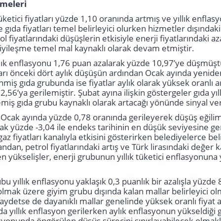
şmeleri
ketici fiyatları yüzde 1,10 oranında artmış ve yıllık enfla
 gıda fiyatları temel belirleyici olurken hizmetler dışındak
ol fiyatlarındaki düşüşlerin etkisiyle enerji fiyatlarındaki a
iyileşme temel mal kaynaklı olarak devam etmiştir.
llık enflasyonu 1,76 puan azalarak yüzde 10,97’ye düşmüşt
ları önceki dört aylık düşüşün ardından Ocak ayında yenide
enmiş gıda grubunda ise fiyatlar aylık olarak yüksek oranlı 
2,56’ya gerilemiştir. Şubat ayına ilişkin göstergeler gıda y
emiş gıda grubu kaynaklı olarak artacağı yönünde sinyal v
rı Ocak ayında yüzde 0,78 oranında gerileyerek düşüş eğilim
ak yüzde -3,04 ile endeks tarihinin en düşük seviyesine ge
az fiyatları kanalıyla etkisini gösterirken belediyelerce bel
ndan, petrol fiyatlarındaki artış ve Türk lirasındaki değer ka
 yükselişler, enerji grubunun yıllık tüketici enflasyonuna 
u yıllık enflasyonu yaklaşık 0,3 puanlık bir azalışla yüzde
olmak üzere giyim grubu dışında kalan mallar belirleyici o
aydetse de dayanıklı mallar genelinde yüksek oranlı fiyat ar
da yıllık enflasyon gerilerken aylık enflasyonun yükseldiğ
yonunda öngörülen düşüş sürecini sınırlayabilecek olmakla 