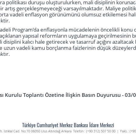
ra politikası duruşu oluşturulurken, mali disiplinin korunac
 artış gerçekleşmeyeceği varsayılmaktadır. Maliye politi
rta vadeli enflasyon görünümünü olumsuz etkilemesi hali
ktir.
Vadeli Program’da enflasyonla mücadelenin öncelikli konu 
, açıklanan yapısal reformların uygulamaya geçirilmesinin 
ali disiplini kalıcı hale getirecek ve tasarruf açığını azalta
e uzun vadeli kamu borçlanma faizlerinin düşük düzeylerd
ktır.
ası Kurulu Toplantı Özetine İlişkin Basın Duyurusu - 03/
Türkiye Cumhuriyet Merkez Bankası İdare Merkezi
. İstiklal Cad. No:10 06050 Ulus Altındağ Ankara
Telefon : (+90 312) 507 50 00
|
Faks : (+9