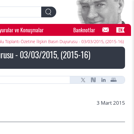
yurular ve Konuşmalar
Banknotlar
EN
rulu Toplantı Özetine İlişkin Basın Duyurusu - 03/03/2015, (2015-16)
yurusu - 03/03/2015, (2015-16)
3 Mart 2015