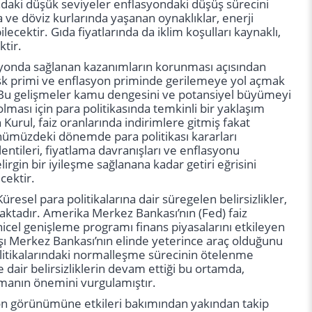
ndaki düşük seviyeler enflasyondaki düşüş sürecini
e döviz kurlarında yaşanan oynaklıklar, enerji
ecektir. Gıda fiyatlarında da iklim koşulları kaynaklı,
ktir.
asyonda sağlanan kazanımların korunması açısından
risk primi ve enflasyon priminde gerilemeye yol açmak
. Bu gelişmeler kamu dengesini ve potansiyel büyümeyi
lması için para politikasında temkinli bir yaklaşım
Kurul, faiz oranlarında indirimlere gitmiş fakat
Önümüzdeki dönemde para politikası kararları
ntileri, fiyatlama davranışları ve enflasyonu
gin bir iyileşme sağlanana kadar getiri eğrisini
cektir.
resel para politikalarına dair süregelen belirsizlikler,
aktadır. Amerika Merkez Bankası’nın (Fed) faiz
icel genişleme programı finans piyasalarını etkileyen
arşı Merkez Bankası’nın elinde yeterince araç olduğunu
olitikalarındaki normalleşme sürecinin ötelenme
ne dair belirsizliklerin devam ettiği bu ortamda,
anmanın önemini vurgulamıştır.
syon görünümüne etkileri bakımından yakından takip