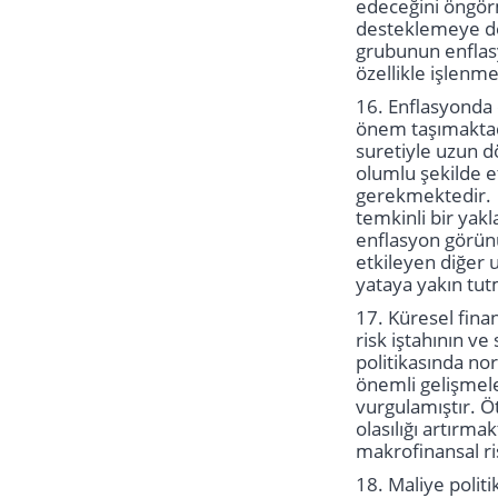
edeceğini öngörm
desteklemeye dev
grubunun enflasyo
özellikle işlenm
16. Enflasyonda 
önem taşımaktadı
suretiyle uzun d
olumlu şekilde e
gerekmektedir. Gı
temkinli bir yak
enflasyon görünü
etkileyen diğer 
yataya yakın tut
17. Küresel finan
risk iştahının v
politikasında no
önemli gelişmele
vurgulamıştır. Ö
olasılığı artırma
makrofinansal ri
18. Maliye polit