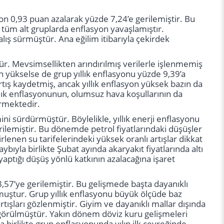
syon 0,93 puan azalarak yüzde 7,24’e gerilemiştir. Bu
i tüm alt gruplarda enflasyon yavaşlamıştır.
zalış sürmüştür. Ana eğilim itibarıyla çekirdek
ür. Mevsimsellikten arındırılmış verilerle işlenmemiş
n yükselse de grup yıllık enflasyonu yüzde 9,39’a
artış kaydetmiş, ancak yıllık enflasyon yüksek bazın da
ıllık enflasyonunun, olumsuz hava koşullarının da
ermektedir.
ini sürdürmüştür. Böylelikle, yıllık enerji enflasyonu
rilemiştir. Bu dönemde petrol fiyatlarındaki düşüşler
irlenen su tarifelerindeki yüksek oranlı artışlar dikkat
ybıyla birlikte Şubat ayında akaryakıt fiyatlarında altı
yaptığı düşüş yönlü katkının azalacağına işaret
 8,57’ye gerilemiştir. Bu gelişmede başta dayanıklı
lmuştur. Grup yıllık enflasyonu büyük ölçüde baz
tışları gözlenmiştir. Giyim ve dayanıklı mallar dışında
i görülmüştür. Yakın dönem döviz kuru gelişmeleri
birlikte grup enflasyonunda yılın ilk çeyreğinde