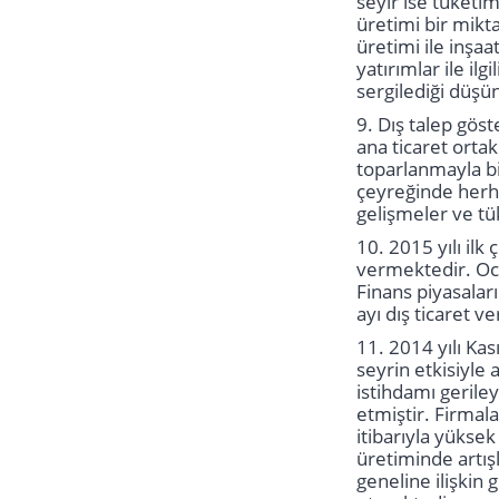
seyir ise tüketim
üretimi bir mikta
üretimi ile inşa
yatırımlar ile ilg
sergilediği düşü
9. Dış talep gös
ana ticaret ortak
toparlanmayla bi
çeyreğinde herha
gelişmeler ve tük
10. 2015 yılı il
vermektedir. Oca
Finans piyasaları
ayı dış ticaret 
11. 2014 yılı Ka
seyrin etkisiyle
istihdamı gerile
etmiştir. Firmal
itibarıyla yükse
üretiminde artışl
geneline ilişkin 