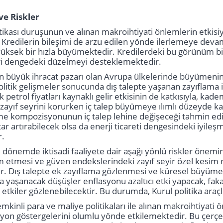
ve Riskler
litikası duruşunun ve alınan makroihtiyati önlemlerin etki
Kredilerin bileşimi de arzu edilen yönde ilerlemeye devam 
yüksek bir hızla büyümektedir. Kredilerdeki bu görünüm bir
ri dengedeki düzelmeyi desteklemektedir.
 en büyük ihracat pazarı olan Avrupa ülkelerinde büyümen
olitik gelişmeler sonucunda dış talepte yaşanan zayıflama i
k petrol fiyatları kaynaklı gelir etkisinin de katkısıyla, k
p zayıf seyrini korurken iç talep büyümeye ılımlı düzeyde
kompozisyonunun iç talep lehine değişeceği tahmin edil
ktar artırabilecek olsa da enerji ticareti dengesindeki iyi
r.
önemde iktisadi faaliyete dair aşağı yönlü riskler önemin
 etmesi ve güven endekslerindeki zayıf seyir özel kesim n
tir. Dış talepte ek zayıflama gözlenmesi ve küresel büyü
a yaşanacak düşüşler enflasyonu azaltıcı etki yapacak, faka
 etkiler gözlenebilecektir. Bu durumda, Kurul politika araç
kinli para ve maliye politikaları ile alınan makroihtiyati ö
asyon göstergelerini olumlu yönde etkilemektedir. Bu çer