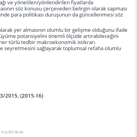
ağı ve yönetilen/yönlendirilen fiyatlarda
kasının söz konusu çerçeveden belirgin olarak sapması
nde para politikası duruşunun da güncellenmesi söz
olarak yer almasının olumlu bir gelişme olduğunu ifade
büyüme potansiyelini önemli ölçüde artırabileceğini
cak her türlü tedbir makroekonomik istikrarı
e seyretmesini sağlayarak toplumsal refaha olumlu
03/2015, (2015-16)
0 312) 507 56 40