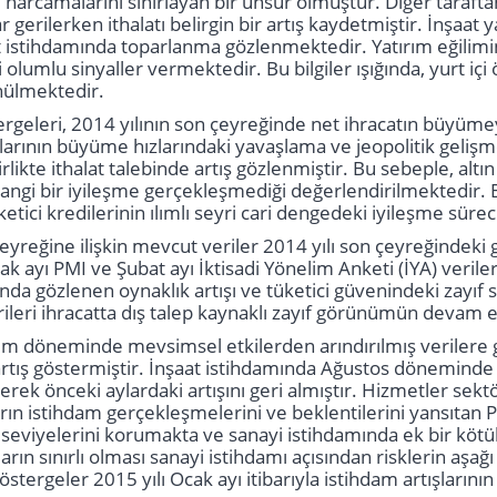
 harcamalarını sınırlayan bir unsur olmuştur. Diğer tarafta
r gerilerken ithalatı belirgin bir artış kaydetmiştir. İnşaat
at istihdamında toparlanma gözlenmektedir. Yatırım eğilimin
ili olumlu sinyaller vermektedir. Bu bilgiler ışığında, yurt içi
nülmektedir.
tergeleri, 2014 yılının son çeyreğinde net ihracatın büy
larının büyüme hızlarındaki yavaşlama ve jeopolitik gelişmeler
rlikte ithalat talebinde artış gözlenmiştir. Bu sebeple, al
ngi bir iyileşme gerçekleşmediği değerlendirilmektedir. Bu
etici kredilerinin ılımlı seyri cari dengedeki iyileşme sür
k çeyreğine ilişkin mevcut veriler 2014 yılı son çeyreğin
k ayı PMI ve Şubat ayı İktisadi Yönelim Anketi (İYA) veri
nda gözlenen oynaklık artışı ve tüketici güvenindeki zayıf se
verileri ihracatta dış talep kaynaklı zayıf görünümün devam 
sım döneminde mevsimsel etkilerden arındırılmış verilere gör
 artış göstermiştir. İnşaat istihdamında Ağustos döneminde
yerek önceki aylardaki artışını geri almıştır. Hizmetler se
arın istihdam gerçekleşmelerini ve beklentilerini yansıtan P
k seviyelerini korumakta ve sanayi istihdamında ek bir köt
arın sınırlı olması sanayi istihdamı açısından risklerin aşa
göstergeler 2015 yılı Ocak ayı itibarıyla istihdam artışlarını