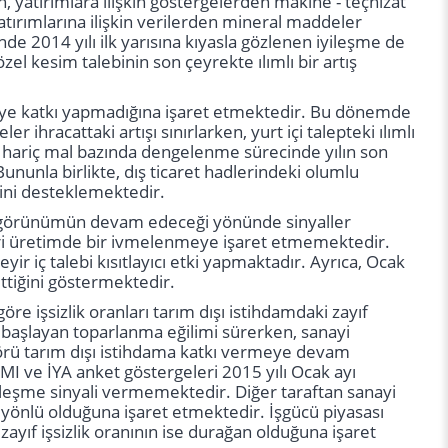
n, yatırımlara ilişkin göstergelerden makine - teçhizat
 yatırımlarına ilişkin verilerden mineral maddeler
de 2014 yılı ilk yarısına kıyasla gözlenen iyileşme de
 özel kesim talebinin son çeyrekte ılımlı bir artış
ümeye katkı yapmadığına işaret etmektedir. Bu dönemde
 ihracattaki artışı sınırlarken, yurt içi talepteki ılımlı
tın hariç mal bazında dengelenme sürecinde yılın son
nunla birlikte, dış ticaret hadlerindeki olumlu
ecini desteklemektedir.
deki görünümün devam edeceği yönünde sinyaller
leri üretimde bir ivmelenmeye işaret etmemektedir.
yir iç talebi kısıtlayıcı etki yapmaktadır. Ayrıca, Ocak
ettiğini göstermektedir.
e işsizlik oranları tarım dışı istihdamdaki zayıf
 başlayan toparlanma eğilimi sürerken, sanayi
ktörü tarım dışı istihdama katkı vermeye devam
MI ve İYA anket göstergeleri 2015 yılı Ocak ayı
üleşme sinyali vermemektedir. Diğer taraftan sanayi
ğı yönlü olduğuna işaret etmektedir. İşgücü piyasası
n zayıf işsizlik oranının ise durağan olduğuna işaret