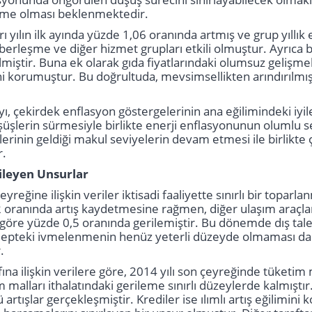
leşme olması beklenmektedir.
rı yılın ilk ayında yüzde 1,06 oranında artmış ve grup yıllı
berleşme ve diğer hizmet grupları etkili olmuştur. Ayrıc
miştir. Buna ek olarak gıda fiyatlarındaki olumsuz gelişmel
i korumuştur. Bu doğrultuda, mevsimsellikten arındırılmış
yı, çekirdek enflasyon göstergelerinin ana eğilimindeki iyi
üşüşlerin sürmesiyle birlikte enerji enflasyonunun oluml
lerinin geldiği makul seviyelerin devam etmesi ile birlik
r.
ileyen Unsurlar
çeyreğine ilişkin veriler iktisadi faaliyette sınırlı bir topa
 oranında artış kaydetmesine rağmen, diğer ulaşım araçlar
öre yüzde 0,5 oranında gerilemiştir. Bu dönemde dış talepte
alepteki ivmelenmenin henüz yeterli düzeyde olmaması da ik
r.
ına ilişkin verilere göre, 2014 yılı son çeyreğinde tüketim
m malları ithalatındaki gerileme sınırlı düzeylerde kalmıştı
ü artışlar gerçekleşmiştir. Krediler ise ılımlı artış eğilim