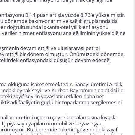
k enflasyonu 0,14 puan artışla yüzde 8,73’e yükselmiştir.
a bu dönemde bakım-onarım ve sağlık gruplarında da
er doğrultusunda lokanta-otel yıllık enflasyonu
 veriler hizmet enflasyonu ana eğiliminin yükseldiğine
leşmenin devam ettiği ve uluslararası petrol
u seyrettiği bir dönem olmuştur. Önümüzdeki dönemde,
te çekirdek enflasyondaki düşüşün devam edeceği
rlanma olduğuna işaret etmektedir. Sanayi üretimi Aralık
ındaki oynak seyir ve Kurban Bayramının da etkisi ile
ki zayıf seyrin yavaşlatıcı etkileri daha net
tisadi faaliyetin güçlü bir toparlanma sergilemesini
 malları üretimi üçüncü çeyrek ortalamasına kıyasla
r. İç piyasaya yapılan otomobil ve beyaz eşya
ini korumuştur. Bu dönemde tüketici güvenindeki zayıf