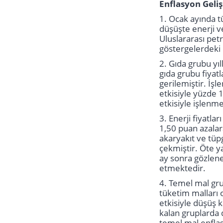
Enflasyon Geli
1. Ocak ayında tü
düşüşte enerji ve
Uluslararası petr
göstergelerdeki 
2. Gıda grubu yı
gıda grubu fiyat
gerilemiştir. İşl
etkisiyle yüzde 1
etkisiyle işlenm
3. Enerji fiyatla
1,50 puan azalar
akaryakıt ve tüpg
çekmiştir. Öte ya
ay sonra gözlenen
etmektedir.
4. Temel mal grub
tüketim malları 
etkisiyle düşüş k
kalan gruplarda 
temel mal enflas