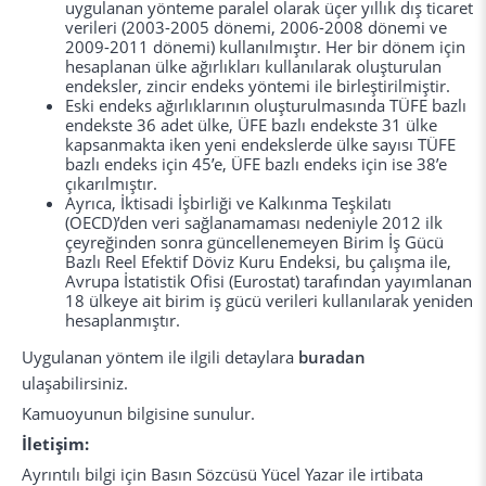
uygulanan yönteme paralel olarak üçer yıllık dış ticaret
verileri (2003-2005 dönemi, 2006-2008 dönemi ve
2009-2011 dönemi) kullanılmıştır. Her bir dönem için
hesaplanan ülke ağırlıkları kullanılarak oluşturulan
endeksler, zincir endeks yöntemi ile birleştirilmiştir.
Eski endeks ağırlıklarının oluşturulmasında TÜFE bazlı
endekste 36 adet ülke, ÜFE bazlı endekste 31 ülke
kapsanmakta iken yeni endekslerde ülke sayısı TÜFE
bazlı endeks için 45’e, ÜFE bazlı endeks için ise 38’e
çıkarılmıştır.
Ayrıca, İktisadi İşbirliği ve Kalkınma Teşkilatı
(OECD)’den veri sağlanamaması nedeniyle 2012 ilk
çeyreğinden sonra güncellenemeyen Birim İş Gücü
Bazlı Reel Efektif Döviz Kuru Endeksi, bu çalışma ile,
Avrupa İstatistik Ofisi (Eurostat) tarafından yayımlanan
18 ülkeye ait birim iş gücü verileri kullanılarak yeniden
hesaplanmıştır.
Uygulanan yöntem ile ilgili detaylara
buradan
ulaşabilirsiniz.
Kamuoyunun bilgisine sunulur.
İletişim:
Ayrıntılı bilgi için Basın Sözcüsü Yücel Yazar ile irtibata