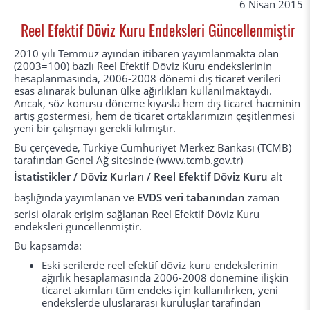
6 Nisan 2015
Reel Efektif Döviz Kuru Endeksleri Güncellenmiştir
2010 yılı Temmuz ayından itibaren yayımlanmakta olan
(2003=100) bazlı Reel Efektif Döviz Kuru endekslerinin
hesaplanmasında, 2006-2008 dönemi dış ticaret verileri
esas alınarak bulunan ülke ağırlıkları kullanılmaktaydı.
Ancak, söz konusu döneme kıyasla hem dış ticaret hacminin
artış göstermesi, hem de ticaret ortaklarımızın çeşitlenmesi
yeni bir çalışmayı gerekli kılmıştır.
Bu çerçevede, Türkiye Cumhuriyet Merkez Bankası (TCMB)
tarafından Genel Ağ sitesinde (www.tcmb.gov.tr)
İstatistikler / Döviz Kurları / Reel Efektif Döviz Kuru
alt
başlığında yayımlanan ve
EVDS veri tabanından
zaman
serisi olarak erişim sağlanan Reel Efektif Döviz Kuru
endeksleri güncellenmiştir.
Bu kapsamda:
Eski serilerde reel efektif döviz kuru endekslerinin
ağırlık hesaplamasında 2006-2008 dönemine ilişkin
ticaret akımları tüm endeks için kullanılırken, yeni
endekslerde uluslararası kuruluşlar tarafından