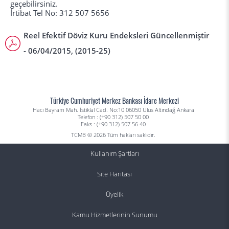
geçebilirsiniz.
İrtibat Tel No: 312 507 5656
Reel Efektif Döviz Kuru Endeksleri Güncellenmiştir
- 06/04/2015, (2015-25)
Türkiye Cumhuriyet Merkez Bankası İdare Merkezi
Hacı Bayram Mah. İstiklal Cad. No:10 06050 Ulus Altındağ Ankara
Telefon : (+90 312) 507 50 00
Faks : (+90 312) 507 56 40
TCMB © 2026 Tüm hakları saklıdır.
Kullanım Şartları
Site Haritası
Üyelik
Kamu Hizmetlerinin Sunumu