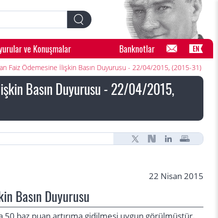
yurular ve Konuşmalar
Banknotlar
EN
apılan Faiz Ödemesine İlişkin Basın Duyurusu - 22/04/2015, (2015-31)
İlişkin Basın Duyurusu - 22/04/2015,
22 Nisan 2015
şkin Basın Duyurusu
nda 50 baz puan artırıma gidilmesi uygun görülmüştür.