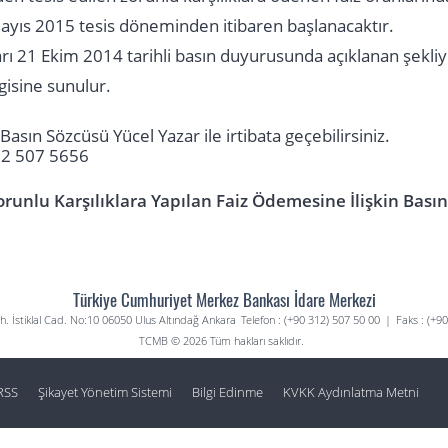
yıs 2015 tesis döneminden itibaren başlanacaktır.
ı 21 Ekim 2014 tarihli basın duyurusunda açıklanan şekli
isine sunulur.
in Basın Sözcüsü Yücel Yazar ile irtibata geçebilirsiniz.
312 507 5656
Zorunlu Karşılıklara Yapılan Faiz Ödemesine İlişkin Bası
Türkiye Cumhuriyet Merkez Bankası İdare Merkezi
. İstiklal Cad. No:10 06050 Ulus Altındağ Ankara
Telefon : (+90 312) 507 50 00
|
Faks : (+9
TCMB © 2026 Tüm hakları saklıdır.
RSS
Şikayet Yönetim Sistemi
Bilgi Edinme
KVKK Aydınlatma Metni