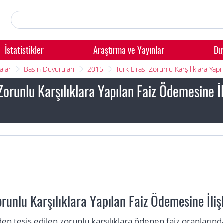
İstatistikler
Araştırma ve Yayınlar
Du
alar
Basın Duyuruları
2015
Türk Lirası Zorunlu Karşılıklara Y
 Zorunlu Karşılıklara Yapılan Faiz Ödemesine 
orunlu Karşılıklara Yapılan Faiz Ödemesine İli
inden tesis edilen zorunlu karşılıklara ödenen faiz oranları