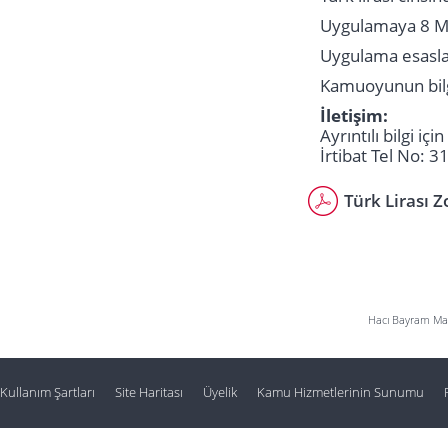
Uygulamaya 8 Ma
Uygulama esaslar
Kamuoyunun bilg
İletişim:
Ayrıntılı bilgi iç
İrtibat Tel No: 
Türk Lirası 
Hacı Bayram Mah
Kullanım Şartları
Site Haritası
Üyelik
Kamu Hizmetlerinin Sunumu