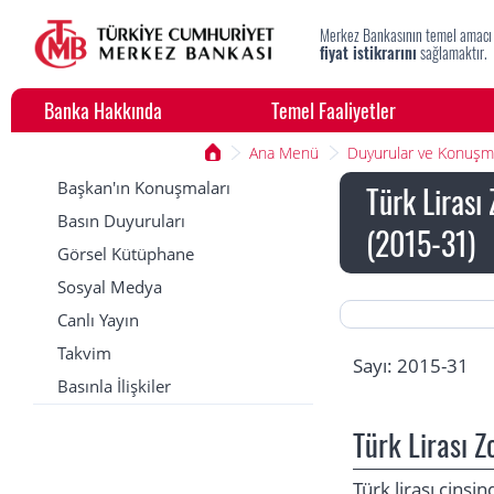
Merkez Bankasının temel amacı
fiyat istikrarını
sağlamaktır.
Banka Hakkında
Temel Faaliyetler
Ana Menü
Duyurular ve Konuşm
Başkan'ın Konuşmaları
Türk Lirası
Basın Duyuruları
(2015-31)
Görsel Kütüphane
Sosyal Medya
Canlı Yayın
Takvim
Sayı: 2015-31
Basınla İlişkiler
Türk Lirası Z
Türk lirası cins