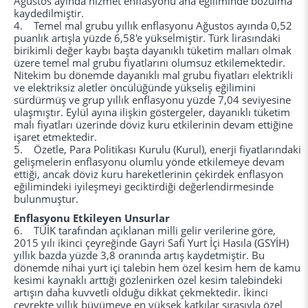
Ağustos ayında hizmet enflasyonu ana eğiliminde bozulma
kaydedilmiştir.
4. Temel mal grubu yıllık enflasyonu Ağustos ayında 0,52
puanlık artışla yüzde 6,58'e yükselmiştir. Türk lirasındaki
birikimli değer kaybı başta dayanıklı tüketim malları olmak
üzere temel mal grubu fiyatlarını olumsuz etkilemektedir.
Nitekim bu dönemde dayanıklı mal grubu fiyatları elektrikli
ve elektriksiz aletler öncülüğünde yükseliş eğilimini
sürdürmüş ve grup yıllık enflasyonu yüzde 7,04 seviyesine
ulaşmıştır. Eylül ayına ilişkin göstergeler, dayanıklı tüketim
malı fiyatları üzerinde döviz kuru etkilerinin devam ettiğine
işaret etmektedir.
5. Özetle, Para Politikası Kurulu (Kurul), enerji fiyatlarındaki
gelişmelerin enflasyonu olumlu yönde etkilemeye devam
ettiği, ancak döviz kuru hareketlerinin çekirdek enflasyon
eğilimindeki iyileşmeyi geciktirdiği değerlendirmesinde
bulunmuştur.
Enflasyonu Etkileyen Unsurlar
6. TÜİK tarafından açıklanan milli gelir verilerine göre,
2015 yılı ikinci çeyreğinde Gayri Safi Yurt İçi Hasıla (GSYİH)
yıllık bazda yüzde 3,8 oranında artış kaydetmiştir. Bu
dönemde nihai yurt içi talebin hem özel kesim hem de kamu
kesimi kaynaklı arttığı gözlenirken özel kesim talebindeki
artışın daha kuvvetli olduğu dikkat çekmektedir. İkinci
çeyrekte yıllık büyümeye en yüksek katkılar sırasıyla özel