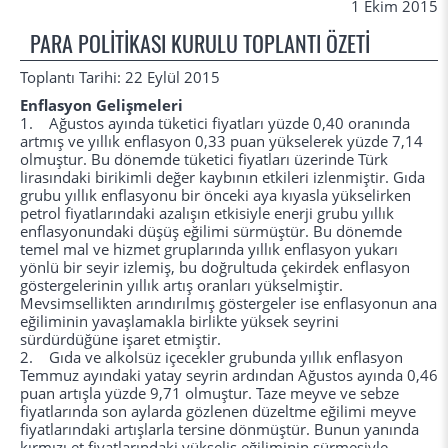
1 Ekim 2015
PARA POLİTİKASI KURULU TOPLANTI ÖZETİ
Toplantı Tarihi: 22 Eylül 2015
Enflasyon Gelişmeleri
1. Ağustos ayında tüketici fiyatları yüzde 0,40 oranında
artmış ve yıllık enflasyon 0,33 puan yükselerek yüzde 7,14
olmuştur. Bu dönemde tüketici fiyatları üzerinde Türk
lirasındaki birikimli değer kaybının etkileri izlenmiştir. Gıda
grubu yıllık enflasyonu bir önceki aya kıyasla yükselirken
petrol fiyatlarındaki azalışın etkisiyle enerji grubu yıllık
enflasyonundaki düşüş eğilimi sürmüştür. Bu dönemde
temel mal ve hizmet gruplarında yıllık enflasyon yukarı
yönlü bir seyir izlemiş, bu doğrultuda çekirdek enflasyon
göstergelerinin yıllık artış oranları yükselmiştir.
Mevsimsellikten arındırılmış göstergeler ise enflasyonun ana
eğiliminin yavaşlamakla birlikte yüksek seyrini
sürdürdüğüne işaret etmiştir.
2. Gıda ve alkolsüz içecekler grubunda yıllık enflasyon
Temmuz ayındaki yatay seyrin ardından Ağustos ayında 0,46
puan artışla yüzde 9,71 olmuştur. Taze meyve ve sebze
fiyatlarında son aylarda gözlenen düzeltme eğilimi meyve
fiyatlarındaki artışlarla tersine dönmüştür. Bunun yanında
kırmızı et fiyatlarındaki yükseliş eğiliminin sürmesiyle