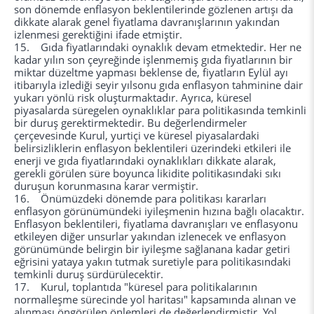
son dönemde enflasyon beklentilerinde gözlenen artışı da
dikkate alarak genel fiyatlama davranışlarının yakından
izlenmesi gerektiğini ifade etmiştir.
15. Gıda fiyatlarındaki oynaklık devam etmektedir. Her ne
kadar yılın son çeyreğinde işlenmemiş gıda fiyatlarının bir
miktar düzeltme yapması beklense de, fiyatların Eylül ayı
itibarıyla izlediği seyir yılsonu gıda enflasyon tahminine dair
yukarı yönlü risk oluşturmaktadır. Ayrıca, küresel
piyasalarda süregelen oynaklıklar para politikasında temkinli
bir duruş gerektirmektedir. Bu değerlendirmeler
çerçevesinde Kurul, yurtiçi ve küresel piyasalardaki
belirsizliklerin enflasyon beklentileri üzerindeki etkileri ile
enerji ve gıda fiyatlarındaki oynaklıkları dikkate alarak,
gerekli görülen süre boyunca likidite politikasındaki sıkı
duruşun korunmasına karar vermiştir.
16. Önümüzdeki dönemde para politikası kararları
enflasyon görünümündeki iyileşmenin hızına bağlı olacaktır.
Enflasyon beklentileri, fiyatlama davranışları ve enflasyonu
etkileyen diğer unsurlar yakından izlenecek ve enflasyon
görünümünde belirgin bir iyileşme sağlanana kadar getiri
eğrisini yataya yakın tutmak suretiyle para politikasındaki
temkinli duruş sürdürülecektir.
17. Kurul, toplantıda "küresel para politikalarının
normalleşme sürecinde yol haritası" kapsamında alınan ve
alınması öngörülen önlemleri de değerlendirmiştir. Yol