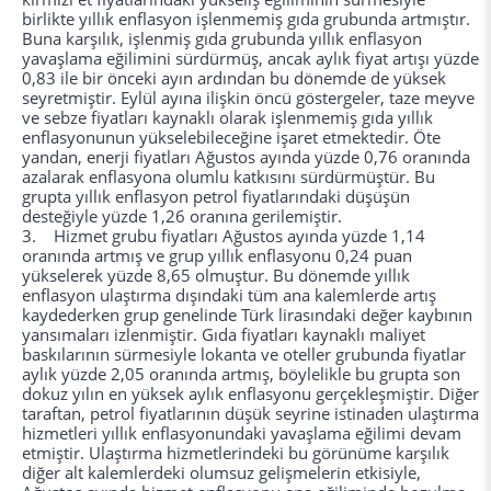
birlikte yıllık enflasyon işlenmemiş gıda grubunda artmıştır.
Buna karşılık, işlenmiş gıda grubunda yıllık enflasyon
yavaşlama eğilimini sürdürmüş, ancak aylık fiyat artışı yüzde
0,83 ile bir önceki ayın ardından bu dönemde de yüksek
seyretmiştir. Eylül ayına ilişkin öncü göstergeler, taze meyve
ve sebze fiyatları kaynaklı olarak işlenmemiş gıda yıllık
enflasyonunun yükselebileceğine işaret etmektedir. Öte
yandan, enerji fiyatları Ağustos ayında yüzde 0,76 oranında
azalarak enflasyona olumlu katkısını sürdürmüştür. Bu
grupta yıllık enflasyon petrol fiyatlarındaki düşüşün
desteğiyle yüzde 1,26 oranına gerilemiştir.
3. Hizmet grubu fiyatları Ağustos ayında yüzde 1,14
oranında artmış ve grup yıllık enflasyonu 0,24 puan
yükselerek yüzde 8,65 olmuştur. Bu dönemde yıllık
enflasyon ulaştırma dışındaki tüm ana kalemlerde artış
kaydederken grup genelinde Türk lirasındaki değer kaybının
yansımaları izlenmiştir. Gıda fiyatları kaynaklı maliyet
baskılarının sürmesiyle lokanta ve oteller grubunda fiyatlar
aylık yüzde 2,05 oranında artmış, böylelikle bu grupta son
dokuz yılın en yüksek aylık enflasyonu gerçekleşmiştir. Diğer
taraftan, petrol fiyatlarının düşük seyrine istinaden ulaştırma
hizmetleri yıllık enflasyonundaki yavaşlama eğilimi devam
etmiştir. Ulaştırma hizmetlerindeki bu görünüme karşılık
diğer alt kalemlerdeki olumsuz gelişmelerin etkisiyle,