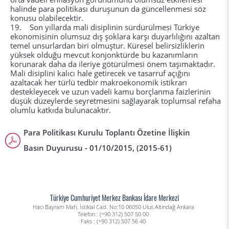
halinde para politikası duruşunun da güncellenmesi söz
konusu olabilecektir.
19. Son yıllarda mali disiplinin sürdürülmesi Türkiye
ekonomisinin olumsuz dış şoklara karşı duyarlılığını azaltan
temel unsurlardan biri olmuştur. Küresel belirsizliklerin
yüksek olduğu mevcut konjonktürde bu kazanımların
korunarak daha da ileriye götürülmesi önem taşımaktadır.
Mali disiplini kalıcı hale getirecek ve tasarruf açığını
azaltacak her türlü tedbir makroekonomik istikrarı
destekleyecek ve uzun vadeli kamu borçlanma faizlerinin
düşük düzeylerde seyretmesini sağlayarak toplumsal refaha
olumlu katkıda bulunacaktır.
Para Politikası Kurulu Toplantı Özetine İlişkin
Basın Duyurusu - 01/10/2015, (2015-61)
Türkiye Cumhuriyet Merkez Bankası İdare Merkezi
Hacı Bayram Mah. İstiklal Cad. No:10 06050 Ulus Altındağ Ankara
Telefon : (+90 312) 507 50 00
Faks : (+90 312) 507 56 40