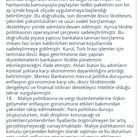
haritasında kamuoyuyla paylaşılan tedbir paketinin son bir
ay içinde büyük ölçüde uygulanmaya başlandığı
belirtilmiştir. Bu doğrultuda, son dönemde döviz likiditesini,
çekirdek yükümlülükleri ve uzun vadeli borçlanmayı
destekleyici yönde adımlara devam edilmiştir. Ayrıca likidite
politikasının operasyonel çerçevesi sadeleştirilmiştir. Bu
doğrultuda piyasa yapıcısı bankalara tanınan borçlanma
imkanı faiz oranı kaldırılırken teminat koşullarında
sadeleştirmeye gidilmiştir. Kurul, Türk lirası işlemler için
teminata döviz depo getirilmesine dair yapılan
düzenlemelerin bankaların likidite yönetimini
etkinleştireceğini ifade etmiştir. Atılan bütün bu adımların
küresel şoklara karşı ekonominin dayanıklılığını artırdığı
belirtilmiştir. Merkez Bankasının mevcut politika duruşunun
enflasyon görünümüne karşı sıkı, döviz likiditesinde
dengeleyici ve finansal istikrarı destekleyici nitelikte olduğu
tekrar vurgulanmıştır.
18. Maliye politikasına ve vergi düzenlemelerine ilişkin
gelişmeler enflasyon görünümüne etkileri bakımından
yakından takip edilmektedir. Para politikası duruşu
oluşturulurken, mali disiplinin korunacağı ve
yönetilen/yönlendirilen fiyatlarda öngörülmeyen bir artış
gerçekleşmeyeceği varsayılmaktadır. Maliye politikasının söz
konusu çerçeveden belirgin olarak sapması ve bu durumun
orta vadeli enflasyon görünümünü olumsuz etkilemesi