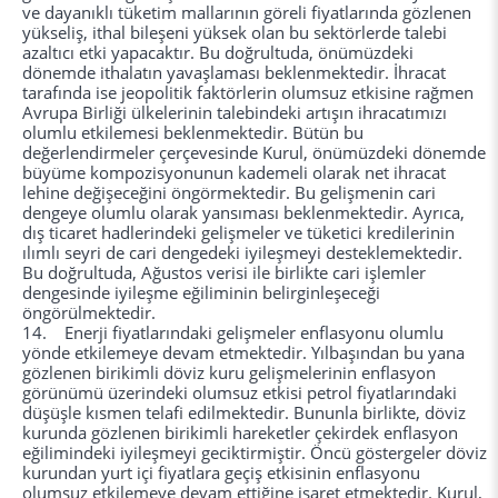
ve dayanıklı tüketim mallarının göreli fiyatlarında gözlenen
yükseliş, ithal bileşeni yüksek olan bu sektörlerde talebi
azaltıcı etki yapacaktır. Bu doğrultuda, önümüzdeki
dönemde ithalatın yavaşlaması beklenmektedir. İhracat
tarafında ise jeopolitik faktörlerin olumsuz etkisine rağmen
Avrupa Birliği ülkelerinin talebindeki artışın ihracatımızı
olumlu etkilemesi beklenmektedir. Bütün bu
değerlendirmeler çerçevesinde Kurul, önümüzdeki dönemde
büyüme kompozisyonunun kademeli olarak net ihracat
lehine değişeceğini öngörmektedir. Bu gelişmenin cari
dengeye olumlu olarak yansıması beklenmektedir. Ayrıca,
dış ticaret hadlerindeki gelişmeler ve tüketici kredilerinin
ılımlı seyri de cari dengedeki iyileşmeyi desteklemektedir.
Bu doğrultuda, Ağustos verisi ile birlikte cari işlemler
dengesinde iyileşme eğiliminin belirginleşeceği
öngörülmektedir.
14. Enerji fiyatlarındaki gelişmeler enflasyonu olumlu
yönde etkilemeye devam etmektedir. Yılbaşından bu yana
gözlenen birikimli döviz kuru gelişmelerinin enflasyon
görünümü üzerindeki olumsuz etkisi petrol fiyatlarındaki
düşüşle kısmen telafi edilmektedir. Bununla birlikte, döviz
kurunda gözlenen birikimli hareketler çekirdek enflasyon
eğilimindeki iyileşmeyi geciktirmiştir. Öncü göstergeler döviz
kurundan yurt içi fiyatlara geçiş etkisinin enflasyonu
olumsuz etkilemeye devam ettiğine işaret etmektedir. Kurul,