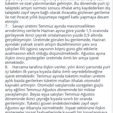
tüketim ve özel yatırımlardan gelmiştir. Bu dönemde yurt içi
talepteki artışın sürmesi sonucu ithalat artış kaydederken dış
talepteki zayıf seyre bağlı olarak ihracatta gözlenen gerileme
ile net ihracat yıllık büyümeye negatif katkı yapmaya devam
etmiştir.
7. Sanayi üretimi Temmuz ayında mevsimsellikten
arındırılmış verilerle Haziran ayına göre yüzde 1,5 oranında
gerileyerek ikinci çeyrek ortalamasının yüzde 0,9 altında
gerçekleşmiştir. Üretimde görülen bu gerilemede, Haziran
ayındaki yüksek oranlı artışın düzeltmesinin yanı sıra
çalışılan fiili işgünü sayısının köprü günü gibi etkilerle
azalmasının etkili olduğu düşünülmektedir. Ağustos ayına
ilişkin öncü göstergeler üretimde ılımlı bir artışa işaret
etmektedir.
8. Harcama tarafına ilişkin veriler, yılın ikinci yarısında yurt
içi talebin ilk yarıya kıyasla daha ılımlı seyredebileceğine
işaret etmektedir. Temmuz ayında tüketim malları üretimi
aylık bazda gerilerken tüketim malları ithalatı otomobil
kaynaklı artmıştır. Otomobil satışlarında süregelen güçlü
artış eğilimi Temmuz-Ağustos döneminde bir miktar
yavaşlamıştır. Beyaz eşya satışları Temmuz-Ağustos
döneminde ikinci çeyreğe kıyasla sınırlı bir oranda
gerilemiştir. Tüketici güven endekslerindeki zayıf seyir
Ağustos ayı itibarıyla sürmektedir. İnşaat sektörüne ilişkin
göstergeler inşaat faaliyetlerinde kuvvetli bir toparlanmaya