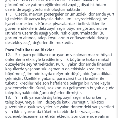
görünümü ve yatırım eğilimindeki zayıf gidişat istihdam
üzerinde aşağı yönlü risk oluşturmaktadır.
11. Özetle, mevcut göstergeler önümüzdeki dönemde yurt
içi talebin ilk yarıya kıyasla daha ılımlı seyredebileceğine
işaret etmektedir. Küresel piyasalardaki belirsizlikler ile
güven endekslerindeki zayıf seyir büyüme görünümü ve
istihdam üzerinde aşağı yönlü risk oluşturmaktadır. Bu
görünüm altında, talep koşullarının enflasyondaki düşüşü
destekleyeceği değerlendirilmektedir.
Para Politikası ve Riskler
12. Sıkı para politikası duruşunun ve alınan makroihtiyati
önlemlerin etkisiyle kredilerin yıllık büyüme hızları makul
düzeylerde seyretmektedir. Kurul, yakın dönemde finansal
koşullarda yaşanan sıkılaşmanın da etkisiyle kredilerin
büyüme eğiliminde kayda değer bir düşüş olduğuna dikkat
çekmiştir. Özellikle, yabancı para cinsi ticari krediler ile
tüketici kredilerinde son haftalarda belirgin bir ivme kaybı
gözlenmektedir. Kurul, söz konusu gelişmenin büyük ölçüde
talep kaynaklı olduğunu değerlendirmiştir.
13. Yılın ilk yarısında dış talep zayıf seyrini korurken iç
talep büyümeye ılımlı düzeyde katkı vermiştir. Tüketici
güveninin düşük seviyeleri ve yakın dönemdeki satış verileri
yılın ikinci yarısında tüketim talebinde bir yavaşlama
gözlenebileceğine işaret etmektedir. Son dönemde yatırım