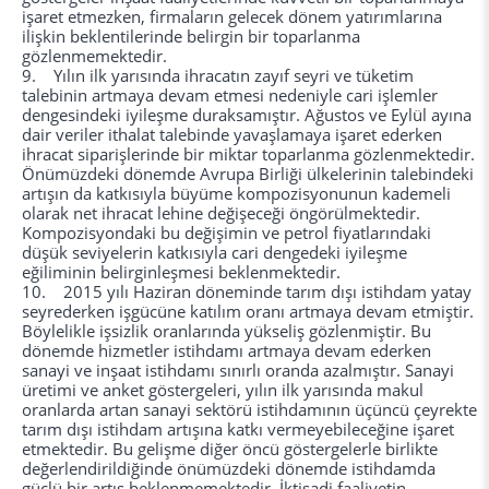
işaret etmezken, firmaların gelecek dönem yatırımlarına
ilişkin beklentilerinde belirgin bir toparlanma
gözlenmemektedir.
9. Yılın ilk yarısında ihracatın zayıf seyri ve tüketim
talebinin artmaya devam etmesi nedeniyle cari işlemler
dengesindeki iyileşme duraksamıştır. Ağustos ve Eylül ayına
dair veriler ithalat talebinde yavaşlamaya işaret ederken
ihracat siparişlerinde bir miktar toparlanma gözlenmektedir.
Önümüzdeki dönemde Avrupa Birliği ülkelerinin talebindeki
artışın da katkısıyla büyüme kompozisyonunun kademeli
olarak net ihracat lehine değişeceği öngörülmektedir.
Kompozisyondaki bu değişimin ve petrol fiyatlarındaki
düşük seviyelerin katkısıyla cari dengedeki iyileşme
eğiliminin belirginleşmesi beklenmektedir.
10. 2015 yılı Haziran döneminde tarım dışı istihdam yatay
seyrederken işgücüne katılım oranı artmaya devam etmiştir.
Böylelikle işsizlik oranlarında yükseliş gözlenmiştir. Bu
dönemde hizmetler istihdamı artmaya devam ederken
sanayi ve inşaat istihdamı sınırlı oranda azalmıştır. Sanayi
üretimi ve anket göstergeleri, yılın ilk yarısında makul
oranlarda artan sanayi sektörü istihdamının üçüncü çeyrekte
tarım dışı istihdam artışına katkı vermeyebileceğine işaret
etmektedir. Bu gelişme diğer öncü göstergelerle birlikte
değerlendirildiğinde önümüzdeki dönemde istihdamda
güçlü bir artış beklenmemektedir. İktisadi faaliyetin