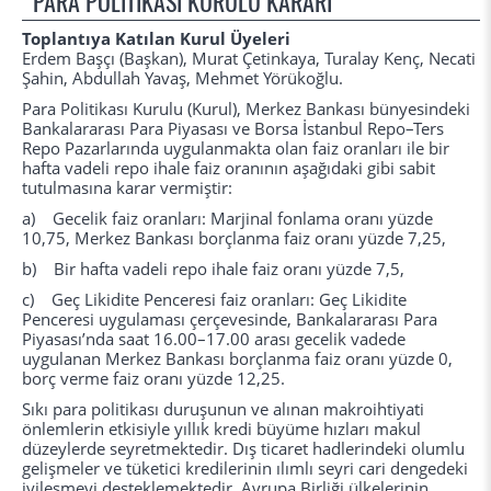
PARA POLİTİKASI KURULU KARARI
Toplantıya Katılan Kurul Üyeleri
Erdem Başçı (Başkan), Murat Çetinkaya, Turalay Kenç, Necati
Şahin, Abdullah Yavaş, Mehmet Yörükoğlu.
Para Politikası Kurulu (Kurul), Merkez Bankası bünyesindeki
Bankalararası Para Piyasası ve Borsa İstanbul Repo–Ters
Repo Pazarlarında uygulanmakta olan faiz oranları ile bir
hafta vadeli repo ihale faiz oranının aşağıdaki gibi sabit
tutulmasına karar vermiştir:
a) Gecelik faiz oranları: Marjinal fonlama oranı yüzde
10,75, Merkez Bankası borçlanma faiz oranı yüzde 7,25,
b) Bir hafta vadeli repo ihale faiz oranı yüzde 7,5,
c) Geç Likidite Penceresi faiz oranları: Geç Likidite
Penceresi uygulaması çerçevesinde, Bankalararası Para
Piyasası’nda saat 16.00–17.00 arası gecelik vadede
uygulanan Merkez Bankası borçlanma faiz oranı yüzde 0,
borç verme faiz oranı yüzde 12,25.
Sıkı para politikası duruşunun ve alınan makroihtiyati
önlemlerin etkisiyle yıllık kredi büyüme hızları makul
düzeylerde seyretmektedir. Dış ticaret hadlerindeki olumlu
gelişmeler ve tüketici kredilerinin ılımlı seyri cari dengedeki
iyileşmeyi desteklemektedir. Avrupa Birliği ülkelerinin