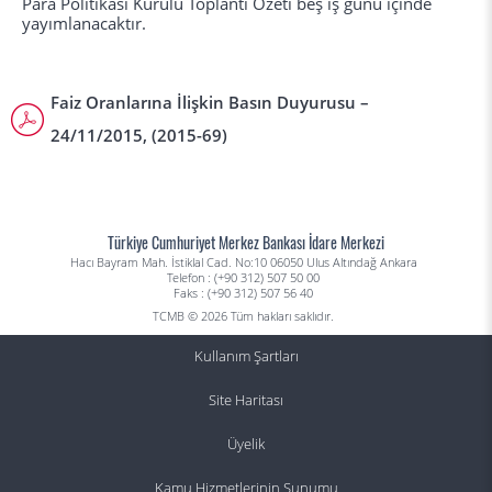
Para Politikası Kurulu Toplantı Özeti beş iş günü içinde
yayımlanacaktır.
Faiz Oranlarına İlişkin Basın Duyurusu –
24/11/2015, (2015-69)
Türkiye Cumhuriyet Merkez Bankası İdare Merkezi
Hacı Bayram Mah. İstiklal Cad. No:10 06050 Ulus Altındağ Ankara
Telefon : (+90 312) 507 50 00
Faks : (+90 312) 507 56 40
TCMB © 2026 Tüm hakları saklıdır.
Kullanım Şartları
Site Haritası
Üyelik
Kamu Hizmetlerinin Sunumu