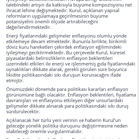
talebindeki artışın da katkısıyla büyüme kompozisyonu net
ihracat lehine değişmektedir. Kurul, açıklanan yapısal
reformların uygulamaya geçirilmesinin büyüme
potansiyelini önemli ölçüde artırabileceğini
değerlendirmektedir.
Enerji fiyatlarındaki gelişmeler enflasyonu olumlu yönde
etkilemeye devam etmektedir. Bununla birlikte, birikimli
döviz kuru hareketleri çekirdek enflasyon eğilimindeki
iyileşmeyi geciktirmektedir. Bu çerçevede Kurul, küresel
piyasalardaki belirsizliklerin enflasyon beklentileri
üzerindeki etkileri ile enerji ve işlenmemiş gıda fiyatlarındaki
oynaklıkları dikkate alarak, gerekli görülen süre boyunca
likidite politikasındaki sıkı duruşun korunacağını ifade
etmiştir.
Önümüzdeki dönemde para politikası kararları enflasyon
görünümüne bağlı olacaktır. Enflasyon beklentileri, fiyatlama
davranışları ve enflasyonu etkileyen diğer unsurlardaki
gelişmeler dikkate alınarak para politikasındaki sıkı duruş
sürdürülecektir.
Açıklanacak her türlü yeni verinin ve haberin Kurul’un
geleceğe yönelik politika duruşunu değiştirmesine neden
olabileceği önemle vurgulanmalıdır.