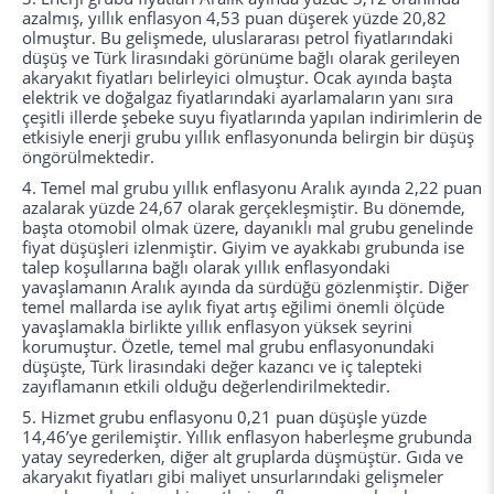
azalmış, yıllık enflasyon 4,53 puan düşerek yüzde 20,82
olmuştur. Bu gelişmede, uluslararası petrol fiyatlarındaki
düşüş ve Türk lirasındaki görünüme bağlı olarak gerileyen
akaryakıt fiyatları belirleyici olmuştur. Ocak ayında başta
elektrik ve doğalgaz fiyatlarındaki ayarlamaların yanı sıra
çeşitli illerde şebeke suyu fiyatlarında yapılan indirimlerin de
etkisiyle enerji grubu yıllık enflasyonunda belirgin bir düşüş
öngörülmektedir.
4.
Temel mal grubu yıllık enflasyonu Aralık ayında 2,22 puan
azalarak yüzde 24,67 olarak gerçekleşmiştir. Bu dönemde,
başta otomobil olmak üzere, dayanıklı mal grubu genelinde
fiyat düşüşleri izlenmiştir. Giyim ve ayakkabı grubunda ise
talep koşullarına bağlı olarak yıllık enflasyondaki
yavaşlamanın Aralık ayında da sürdüğü gözlenmiştir. Diğer
temel mallarda ise aylık fiyat artış eğilimi önemli ölçüde
yavaşlamakla birlikte yıllık enflasyon yüksek seyrini
korumuştur. Özetle, temel mal grubu enflasyonundaki
düşüşte, Türk lirasındaki değer kazancı ve iç talepteki
zayıflamanın etkili olduğu değerlendirilmektedir.
5.
Hizmet grubu enflasyonu 0,21 puan düşüşle yüzde
14,46’ye gerilemiştir. Yıllık enflasyon haberleşme grubunda
yatay seyrederken, diğer alt gruplarda düşmüştür. Gıda ve
akaryakıt fiyatları gibi maliyet unsurlarındaki gelişmeler