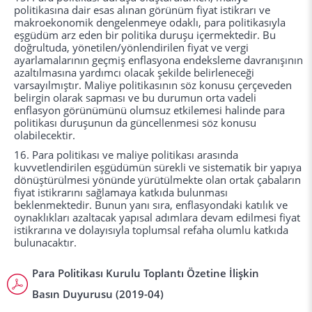
politikasına dair esas alınan görünüm fiyat istikrarı ve
makroekonomik dengelenmeye odaklı, para politikasıyla
eşgüdüm arz eden bir politika duruşu içermektedir. Bu
doğrultuda, yönetilen/yönlendirilen fiyat ve vergi
ayarlamalarının geçmiş enflasyona endeksleme davranışının
azaltılmasına yardımcı olacak şekilde belirleneceği
varsayılmıştır. Maliye politikasının söz konusu çerçeveden
belirgin olarak sapması ve bu durumun orta vadeli
enflasyon görünümünü olumsuz etkilemesi halinde para
politikası duruşunun da güncellenmesi söz konusu
olabilecektir.
16.
Para politikası ve maliye politikası arasında
kuvvetlendirilen eşgüdümün sürekli ve sistematik bir yapıya
dönüştürülmesi yönünde yürütülmekte olan ortak çabaların
fiyat istikrarını sağlamaya katkıda bulunması
beklenmektedir. Bunun yanı sıra, enflasyondaki katılık ve
oynaklıkları azaltacak yapısal adımlara devam edilmesi fiyat
istikrarına ve dolayısıyla toplumsal refaha olumlu katkıda
bulunacaktır.
Para Politikası Kurulu Toplantı Özetine İlişkin
Basın Duyurusu (2019-04)