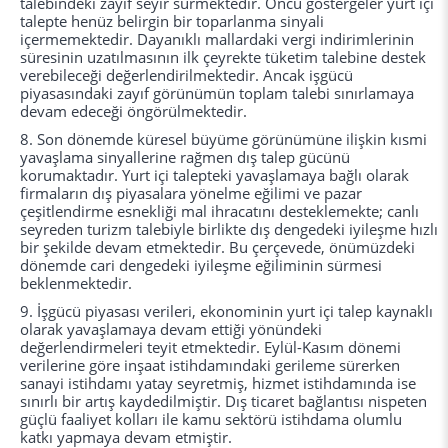
talebindeki zayıf seyir sürmektedir. Öncü göstergeler yurt içi
talepte henüz belirgin bir toparlanma sinyali
içermemektedir. Dayanıklı mallardaki vergi indirimlerinin
süresinin uzatılmasının ilk çeyrekte tüketim talebine destek
verebileceği değerlendirilmektedir. Ancak işgücü
piyasasındaki zayıf görünümün toplam talebi sınırlamaya
devam edeceği öngörülmektedir.
8.
Son dönemde küresel büyüme görünümüne ilişkin kısmi
yavaşlama sinyallerine rağmen dış talep gücünü
korumaktadır. Yurt içi talepteki yavaşlamaya bağlı olarak
firmaların dış piyasalara yönelme eğilimi ve pazar
çeşitlendirme esnekliği mal ihracatını desteklemekte; canlı
seyreden turizm talebiyle birlikte dış dengedeki iyileşme hızlı
bir şekilde devam etmektedir. Bu çerçevede, önümüzdeki
dönemde cari dengedeki iyileşme eğiliminin sürmesi
beklenmektedir.
9.
İşgücü piyasası verileri, ekonominin yurt içi talep kaynaklı
olarak yavaşlamaya devam ettiği yönündeki
değerlendirmeleri teyit etmektedir. Eylül-Kasım dönemi
verilerine göre inşaat istihdamındaki gerileme sürerken
sanayi istihdamı yatay seyretmiş, hizmet istihdamında ise
sınırlı bir artış kaydedilmiştir. Dış ticaret bağlantısı nispeten
güçlü faaliyet kolları ile kamu sektörü istihdama olumlu
katkı yapmaya devam etmiştir.