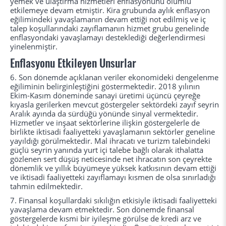
yemek ve ulaştırma hizmetleri enflasyonunu olumlu
etkilemeye devam etmiştir. Kira grubunda aylık enflasyon
eğilimindeki yavaşlamanın devam ettiği not edilmiş ve iç
talep koşullarındaki zayıflamanın hizmet grubu genelinde
enflasyondaki yavaşlamayı desteklediği değerlendirmesi
yinelenmiştir.
Enflasyonu Etkileyen Unsurlar
6.
Son dönemde açıklanan veriler ekonomideki dengelenme
eğiliminin belirginleştiğini göstermektedir. 2018 yılının
Ekim-Kasım döneminde sanayi üretimi üçüncü çeyreğe
kıyasla gerilerken mevcut göstergeler sektördeki zayıf seyrin
Aralık ayında da sürdüğü yönünde sinyal vermektedir.
Hizmetler ve inşaat sektörlerine ilişkin göstergelerle de
birlikte iktisadi faaliyetteki yavaşlamanın sektörler geneline
yayıldığı görülmektedir. Mal ihracatı ve turizm talebindeki
güçlü seyrin yanında yurt içi talebe bağlı olarak ithalatta
gözlenen sert düşüş neticesinde net ihracatın son çeyrekte
dönemlik ve yıllık büyümeye yüksek katkısının devam ettiği
ve iktisadi faaliyetteki zayıflamayı kısmen de olsa sınırladığı
tahmin edilmektedir.
7.
Finansal koşullardaki sıkılığın etkisiyle iktisadi faaliyetteki
yavaşlama devam etmektedir. Son dönemde finansal
göstergelerde kısmi bir iyileşme görülse de kredi arz ve