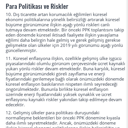
Para Politikası ve Riskler
10.
Dış ticarette artan korumacılık eğilimleri küresel
ekonomi politikalarına yönelik belirsizliği artırarak küresel
büyüme görünümüne ilişkin aşağı yönlü riskleri canlı
tutmaya devam etmektedir. Bir önceki PPK toplantısını takip
eden dönemde küresel iktisadi faaliyete ilişkin yavaşlama
eğilimi daha belirgin hale gelmiş ve gerek gelişmiş gerekse
gelişmekte olan ülkeler için 2019 yılı görünümü aşağı yönlü
güncellenmiştir.
11.
Küresel enflasyona ilişkin, özellikle gelişmiş ülke işgücü
piyasalarındaki olumlu görünüm çerçevesinde ücret kaynaklı
yukarı yönlü riskler devam etmektedir. Buna karşılık, küresel
büyüme görünümündeki göreli zayıflama ve enerji
fiyatlarındaki gerilemeye bağlı olarak önümüzdeki dönemde
küresel enflasyon baskılarının nispeten ılımlı seyredeceği
öngörülmektedir. Bununla birlikte küresel enflasyon
üzerinde enerji fiyatlarındaki yüksek oynaklık ve ücret
enflasyonu kaynaklı riskler yakından takip edilmeye devam
edecektir.
12.
Gelişmiş ülkeler para politikası duruşundaki
normalleşme beklentileri bir önceki PPK dönemine kıyasla
daha ılımlı seyretmektedir. Ancak, önümüzdeki döneme