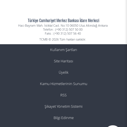
Türkiye Cumhuriyet Merkez Bankası İdare Merkezi
Hacı Bayram Mah. İstiklal Cad. No:10 06050 Ulus Altındağ Ankara
Telefon : (+90 312) 507 50 00
Faks : (+90 312) 507 56 40
TCMB © 2026 Tüm hakları saklıdır.
Kullanım Şartları
Site Haritası
Üyelik
Kamu Hizmetlerinin Sunumu
RSS
Şikayet Yönetim Sistemi
Bilgi Edinme