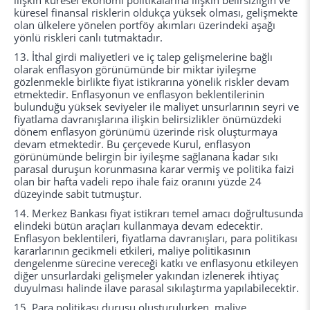
ilişkin küresel ekonomi politikalarına ilişkin belirsizliğin ve
küresel finansal risklerin oldukça yüksek olması, gelişmekte
olan ülkelere yönelen portföy akımları üzerindeki aşağı
yönlü riskleri canlı tutmaktadır.
13.
İthal girdi maliyetleri ve iç talep gelişmelerine bağlı
olarak enflasyon görünümünde bir miktar iyileşme
gözlenmekle birlikte fiyat istikrarına yönelik riskler devam
etmektedir. Enflasyonun ve enflasyon beklentilerinin
bulunduğu yüksek seviyeler ile maliyet unsurlarının seyri ve
fiyatlama davranışlarına ilişkin belirsizlikler önümüzdeki
dönem enflasyon görünümü üzerinde risk oluşturmaya
devam etmektedir. Bu çerçevede Kurul, enflasyon
görünümünde belirgin bir iyileşme sağlanana kadar sıkı
parasal duruşun korunmasına karar vermiş ve politika faizi
olan bir hafta vadeli repo ihale faiz oranını yüzde 24
düzeyinde sabit tutmuştur.
14.
Merkez Bankası fiyat istikrarı temel amacı doğrultusunda
elindeki bütün araçları kullanmaya devam edecektir.
Enflasyon beklentileri, fiyatlama davranışları, para politikası
kararlarının gecikmeli etkileri, maliye politikasının
dengelenme sürecine vereceği katkı ve enflasyonu etkileyen
diğer unsurlardaki gelişmeler yakından izlenerek ihtiyaç
duyulması halinde ilave parasal sıkılaştırma yapılabilecektir.
15.
Para politikası duruşu oluşturulurken, maliye