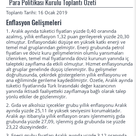
Para Politikası Kurulu Toplantı Özeti
Toplantı Tarihi: 16 Ocak 2019
Enflasyon Gelişmeleri
1.
Aralık ayında tüketici fiyatları yüzde 0,40 oranında
azalmış, yıllık enflasyon 1,32 puan gerileyerek yüzde 20,30
olmuştur. Enflasyondaki düşüşe en yüksek katkı enerji ve
temel mal gruplarından gelmiştir. Enerji grubunda petrol
fiyatları ve döviz kuru gelişmelerinin olumlu yansımaları
izlenirken, temel mal fiyatlarında döviz kurunun yanında iç
talepteki zayıflama da etkili olmuştur. Hizmet enflasyonunda
alt gruplar genelinde düşüş izlenmiştir. Bu gelişmeler
doğrultusunda, çekirdek göstergelerin yıllık enflasyonu ve
ana eğiliminde gerileme kaydedilmiştir. Özetle, Aralık ayında
tüketici fiyatlarında Türk lirasındaki değer kazancının
yanında iktisadi faaliyetteki zayıflamaya bağlı olarak talep
yönlü etkiler de gözlenmiştir.
2.
Gıda ve alkolsüz içecekler grubu yıllık enflasyonu Aralık
ayında yüzde 25,11 ile yüksek seviyesini korumaktadır.
Aralık ayı itibarıyla yıllık enflasyon oranı işlenmemiş gıda
grubunda yüzde 27,09, işlenmiş gıda grubunda ise yüzde
23,22 düzeyindedir.
3.
Enerji grubu fiyatları Aralık ayında yüzde 3,12 oranında