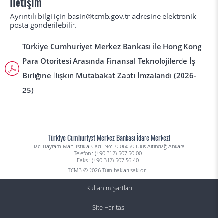
İletişim
Ayrıntılı bilgi için basin@tcmb.gov.tr adresine elektronik
posta gönderilebilir.
Türkiye Cumhuriyet Merkez Bankası ile Hong Kong
Para Otoritesi Arasında Finansal Teknolojilerde İş
Birliğine İlişkin Mutabakat Zaptı İmzalandı (2026-
25)
Türkiye Cumhuriyet Merkez Bankası İdare Merkezi
Hacı Bayram Mah. İstiklal Cad. No:10 06050 Ulus Altındağ Ankara
Telefon : (+90 312) 507 50 00
Faks : (+90 312) 507 56 40
TCMB © 2026 Tüm hakları saklıdır.
Kullanım Şartları
Site Haritası