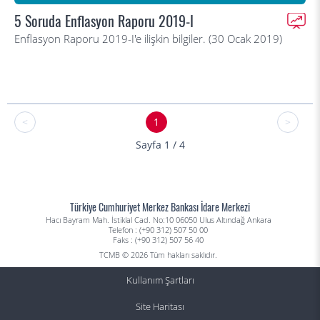
5 Soruda Enflasyon Raporu 2019-I
Enflasyon Raporu 2019-I'e ilişkin bilgiler. (30 Ocak 2019)
<
1
>
Sayfa 1 / 4
Türkiye Cumhuriyet Merkez Bankası İdare Merkezi
Hacı Bayram Mah. İstiklal Cad. No:10 06050 Ulus Altındağ Ankara
Telefon : (+90 312) 507 50 00
Faks : (+90 312) 507 56 40
TCMB © 2026 Tüm hakları saklıdır.
Kullanım Şartları
Site Haritası