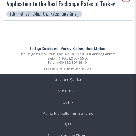
Application to the Real Exchange Rates of Turkey
(Mehmet Fatih Ekinci, Gazi Kabaş, Enes Sunel)
Türkiye Cumhuriyet Merkez Bankası İdare Merkezi
Hacı Bayram Mah. İstiklal Cad. No:10 06050 Ulus Altındağ Ankara
Telefon : (+90 312) 507 50 00
Faks : (+90 312) 507 56 40
TCMB © 2026 Tüm hakları saklıdır.
Kullanım Şartları
Site Haritası
Üyelik
Kamu Hizmetlerinin Sunumu
RSS
Şikayet Yönetim Sistemi