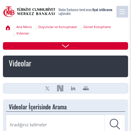
Merkez Bankasının temel amacı
fiyat istikrarını
sağlamaktır.
Ana Menü
Duyurular ve Konuşmalar
Görsel Kütüphane
Videolar
Videolar
Videolar İçerisinde Arama