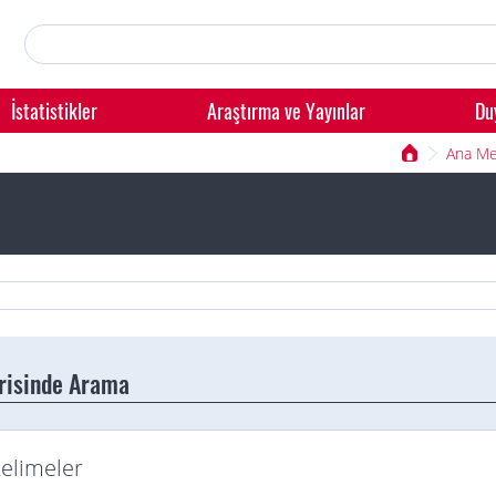
İstatistikler
Araştırma ve Yayınlar
Du
Ana M
erisinde Arama