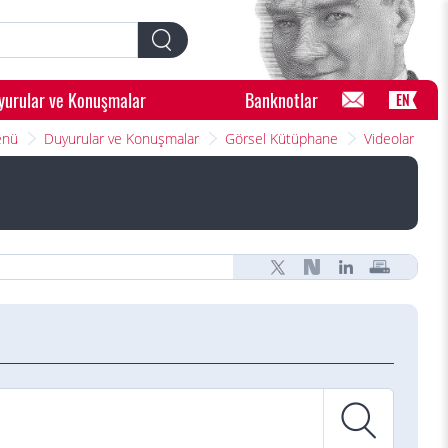
yurular ve Konuşmalar
Banknotlar
EN
enü
Duyurular ve Konuşmalar
Görsel Kütüphane
Videolar