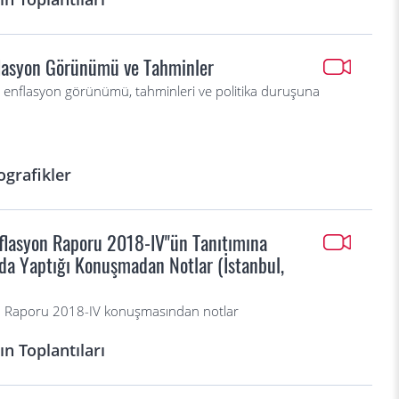
flasyon Görünümü ve Tahminler
 enflasyon görünümü, tahminleri ve politika duruşuna
ografikler
flasyon Raporu 2018-IV"ün Tanıtımına
ında Yaptığı Konuşmadan Notlar (İstanbul,
on Raporu 2018-IV konuşmasından notlar
n Toplantıları