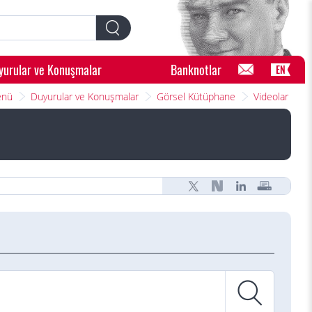
yurular ve Konuşmalar
Banknotlar
EN
enü
Duyurular ve Konuşmalar
Görsel Kütüphane
Videolar