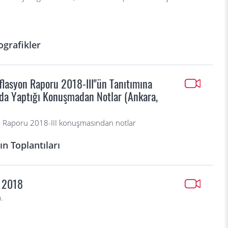
ografikler
flasyon Raporu 2018-III"ün Tanıtımına
ında Yaptığı Konuşmadan Notlar (Ankara,
n Raporu 2018-III konuşmasından notlar
n Toplantıları
s 2018
.