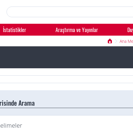
İstatistikler
Araştırma ve Yayınlar
Du
Ana M
erisinde Arama