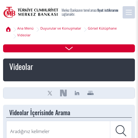
Merkez Bankasının temel amacı
fiyat istikrarını
sağlamaktır.
Ana Menü
Duyurular ve Konuşmalar
Görsel Kütüphane
Videolar
Videolar
Videolar İçerisinde Arama