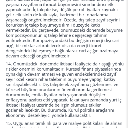
yaşanan zayıflama ihracat büyümesini sınırlandırıcı etki
yapmaktadır. İç talepte ise, düşük petrol fiyatları kaynaklı
gelir etkisinin de katkısıyla, kademeli bir toparlanma
yaşanacağı öngörülmektedir. Özetle, dış talep zayıf seyrini
korurken iç talep büyümeye ılımlı düzeyde katkı
vermektedir. Bu çerçevede, önümüzdeki dönemde büyüme
kompozisyonunun iç talep lehine değişeceği tahmin
edilmektedir. Kompozisyondaki bu değişim enerji dışı cari
açığı bir miktar artırabilecek olsa da enerji ticareti
dengesindeki iyileşmeye bağlı olarak cari açığın azalmaya
devam edeceği öngörülmektedir.
14. Önümüzdeki dönemde iktisadi faaliyete dair aşağı yönlü
riskler önemini korumaktadır. Küresel finans piyasalarında
oynaklığın devam etmesi ve güven endekslerindeki zayıf
seyir özel kesim nihai talebinin büyümeye yaptığı katkıyı
sınırlayabilecektir. Dış talepte ek zayıflama gözlenmesi ve
küresel büyüme oranlarının önemli oranda gerilemesi
durumunda, emtia fiyatlarında yaşanacak düşüşler
enflasyonu azaltıcı etki yapacak, fakat aynı zamanda yurt içi
iktisadi faaliyet üzerinde belirgin olumsuz etkiler
gözlenebilecektir. Bu durumda, Kurul politika araçlarını
ekonomiyi destekleyici yönde kullanacaktır.
15. Uygulanan temkinli para ve maliye politikaları ile alınan