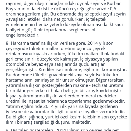
rağmen, diğer ulaşım araçlarındaki oynak seyir ve Kurban
Bayramının da etkisi ile üçüncü çeyreğe göre yüzde 0,5
oranında gerilemiştir. Bu dönemde dış talepteki zayıf seyrin
yavaşlatıcı etkileri daha net görülürken, iç talepteki
ivmelenmenin henüz yeterli düzeyde olmaması da iktisadi
faaliyetin güçlü bir toparlanma sergilemesini
engellemektedir.
8. Harcama tarafına ilişkin verilere göre, 2014 yılı son
çeyreğinde tüketim malları üretimi üçüncü çeyrek
ortalamasına kıyasla artarken, tüketim malları ithalatındaki
gerileme sınırlı düzeylerde kalmıştır. İç piyasaya yapılan
otomobil ve beyaz eşya satışlarında güçlü artışlar
gerçekleşmiştir. Krediler ise ılımlı artış eğilimini korumuştur.
Bu dönemde tüketici güvenindeki zayıf seyir ise tüketim
harcamalarını sınırlayan bir unsur olmuştur. Diğer taraftan,
yatırımlara ilişkin göstergelerden makine - teçhizat üretimi
bir miktar gerilerken ithalatı belirgin bir artış kaydetmiştir.
İnşaat yatırımlarına ilişkin verilerden mineral maddeler
üretimi ile inşaat istihdamında toparlanma gözlenmektedir.
Yatırım eğiliminde 2014 yılı ilk yarısına kıyasla gözlenen
iyileşme de yatırımlar ile ilgili olumlu sinyaller vermektedir.
Bu bilgiler ışığında, yurt içi özel kesim talebinin son çeyrekte
ılımlı bir artış sergilediği düşünülmektedir.
9. Dış talep göstergeleri, 2014 yılının son çeyreğinde net