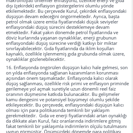
makroihtiyati önlemler enflasyonu, özellikle enerji ve gıda
dışı (çekirdek) enflasyon göstergelerini olumlu yönde
etkilemektedir. Bu çerçevede Kurul, çekirdek enflasyondaki
düşüşün devam edeceğini öngörmektedir. Ayrıca, başta
petrol olmak üzere emtia fiyatlarındaki düşük seviyeler
enflasyondaki düşüş sürecini desteklemeye devam
etmektedir. Fakat yakın dönemde petrol fiyatlarında ve
döviz kurlarında yaşanan oynaklıklar, enerji grubunun
enflasyondaki düşüş sürecine verdiği katkıyı bir miktar
sınırlayabilecektir. Gıda fiyatlarında da iklim koşulları
kaynaklı, özellikle işlenmemiş gıda grubunda olmak üzere,
oynaklıklar gözlenebilecektir.
16. Enflasyonda öngörülen düşüşün kalıcı hale gelmesi, son
on yılda enflasyonda sağlanan kazanımların korunması
açısından önem taşımaktadır. Enflasyonda kalıcı olarak
düşüş sağlanması, özellikle risk primi ve enflasyon priminde
gerilemeye yol açmak suretiyle uzun dönemli reel faiz
oranının düşmesine katkıda bulunacaktır. Bu gelişmeler
kamu dengesini ve potansiyel büyümeyi olumlu şekilde
etkileyecektir. Bu çerçevede, enflasyondaki düşüşün kalıcı
olması için para politikasında temkinli bir yaklaşım
gerekmektedir. Gıda ve enerji fiyatlarındaki artan oynaklığı
da dikkate alan Kurul, faiz oranlarında indirimlere gitmiş
fakat temkinli bir yaklaşımla indirimlerin ölçülü tutulmasını
uygun görmüştür. Önümüzdeki dönemde para politikası