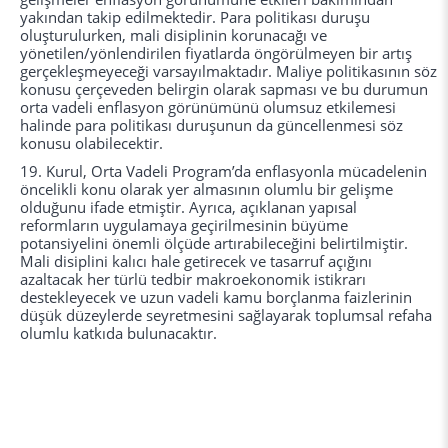
yakından takip edilmektedir. Para politikası duruşu
oluşturulurken, mali disiplinin korunacağı ve
yönetilen/yönlendirilen fiyatlarda öngörülmeyen bir artış
gerçekleşmeyeceği varsayılmaktadır. Maliye politikasının söz
konusu çerçeveden belirgin olarak sapması ve bu durumun
orta vadeli enflasyon görünümünü olumsuz etkilemesi
halinde para politikası duruşunun da güncellenmesi söz
konusu olabilecektir.
19. Kurul, Orta Vadeli Program’da enflasyonla mücadelenin
öncelikli konu olarak yer almasının olumlu bir gelişme
olduğunu ifade etmiştir. Ayrıca, açıklanan yapısal
reformların uygulamaya geçirilmesinin büyüme
potansiyelini önemli ölçüde artırabileceğini belirtilmiştir.
Mali disiplini kalıcı hale getirecek ve tasarruf açığını
azaltacak her türlü tedbir makroekonomik istikrarı
destekleyecek ve uzun vadeli kamu borçlanma faizlerinin
düşük düzeylerde seyretmesini sağlayarak toplumsal refaha
olumlu katkıda bulunacaktır.