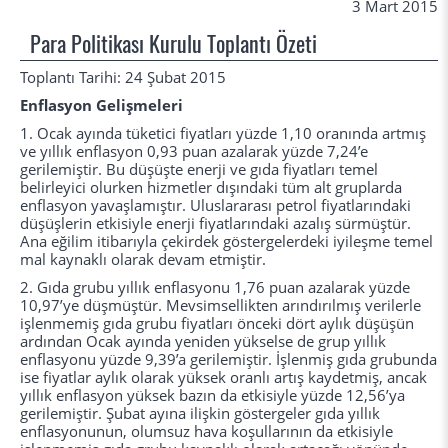
3 Mart 2015
Para Politikası Kurulu Toplantı Özeti
Toplantı Tarihi: 24 Şubat 2015
Enflasyon Gelişmeleri
1. Ocak ayında tüketici fiyatları yüzde 1,10 oranında artmış
ve yıllık enflasyon 0,93 puan azalarak yüzde 7,24’e
gerilemiştir. Bu düşüşte enerji ve gıda fiyatları temel
belirleyici olurken hizmetler dışındaki tüm alt gruplarda
enflasyon yavaşlamıştır. Uluslararası petrol fiyatlarındaki
düşüşlerin etkisiyle enerji fiyatlarındaki azalış sürmüştür.
Ana eğilim itibarıyla çekirdek göstergelerdeki iyileşme temel
mal kaynaklı olarak devam etmiştir.
2. Gıda grubu yıllık enflasyonu 1,76 puan azalarak yüzde
10,97’ye düşmüştür. Mevsimsellikten arındırılmış verilerle
işlenmemiş gıda grubu fiyatları önceki dört aylık düşüşün
ardından Ocak ayında yeniden yükselse de grup yıllık
enflasyonu yüzde 9,39’a gerilemiştir. İşlenmiş gıda grubunda
ise fiyatlar aylık olarak yüksek oranlı artış kaydetmiş, ancak
yıllık enflasyon yüksek bazın da etkisiyle yüzde 12,56’ya
gerilemiştir. Şubat ayına ilişkin göstergeler gıda yıllık
enflasyonunun, olumsuz hava koşullarının da etkisiyle