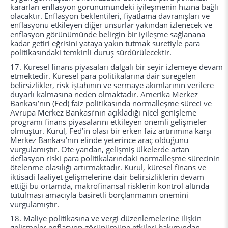
kararları enflasyon görünümündeki iyileşmenin hızına bağlı
olacaktır. Enflasyon beklentileri, fiyatlama davranışları ve
enflasyonu etkileyen diğer unsurlar yakından izlenecek ve
enflasyon görünümünde belirgin bir iyileşme sağlanana
kadar getiri eğrisini yataya yakın tutmak suretiyle para
politikasındaki temkinli duruş sürdürülecektir.
17. Küresel finans piyasaları dalgalı bir seyir izlemeye devam
etmektedir. Küresel para politikalarına dair süregelen
belirsizlikler, risk iştahının ve sermaye akımlarının verilere
duyarlı kalmasına neden olmaktadır. Amerika Merkez
Bankası’nın (Fed) faiz politikasında normalleşme süreci ve
Avrupa Merkez Bankası’nın açıkladığı nicel genişleme
programı finans piyasalarını etkileyen önemli gelişmeler
olmuştur. Kurul, Fed’in olası bir erken faiz artırımına karşı
Merkez Bankası’nın elinde yeterince araç olduğunu
vurgulamıştır. Öte yandan, gelişmiş ülkelerde artan
deflasyon riski para politikalarındaki normalleşme sürecinin
ötelenme olasılığı artırmaktadır. Kurul, küresel finans ve
iktisadi faaliyet gelişmelerine dair belirsizliklerin devam
ettiği bu ortamda, makrofinansal risklerin kontrol altında
tutulması amacıyla basiretli borçlanmanın önemini
vurgulamıştır.
18. Maliye politikasına ve vergi düzenlemelerine ilişkin
gelişmeler enflasyon görünümüne etkileri bakımından