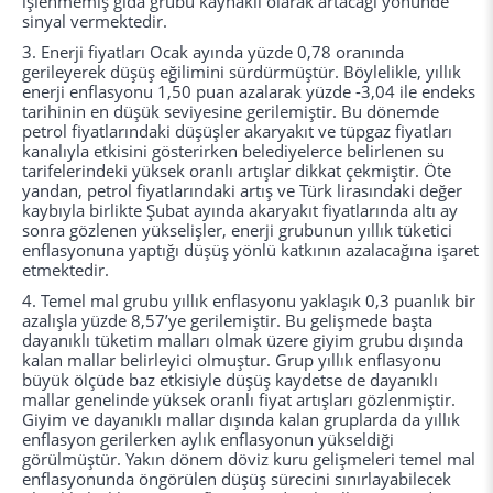
işlenmemiş gıda grubu kaynaklı olarak artacağı yönünde
sinyal vermektedir.
3. Enerji fiyatları Ocak ayında yüzde 0,78 oranında
gerileyerek düşüş eğilimini sürdürmüştür. Böylelikle, yıllık
enerji enflasyonu 1,50 puan azalarak yüzde -3,04 ile endeks
tarihinin en düşük seviyesine gerilemiştir. Bu dönemde
petrol fiyatlarındaki düşüşler akaryakıt ve tüpgaz fiyatları
kanalıyla etkisini gösterirken belediyelerce belirlenen su
tarifelerindeki yüksek oranlı artışlar dikkat çekmiştir. Öte
yandan, petrol fiyatlarındaki artış ve Türk lirasındaki değer
kaybıyla birlikte Şubat ayında akaryakıt fiyatlarında altı ay
sonra gözlenen yükselişler, enerji grubunun yıllık tüketici
enflasyonuna yaptığı düşüş yönlü katkının azalacağına işaret
etmektedir.
4. Temel mal grubu yıllık enflasyonu yaklaşık 0,3 puanlık bir
azalışla yüzde 8,57’ye gerilemiştir. Bu gelişmede başta
dayanıklı tüketim malları olmak üzere giyim grubu dışında
kalan mallar belirleyici olmuştur. Grup yıllık enflasyonu
büyük ölçüde baz etkisiyle düşüş kaydetse de dayanıklı
mallar genelinde yüksek oranlı fiyat artışları gözlenmiştir.
Giyim ve dayanıklı mallar dışında kalan gruplarda da yıllık
enflasyon gerilerken aylık enflasyonun yükseldiği
görülmüştür. Yakın dönem döviz kuru gelişmeleri temel mal
enflasyonunda öngörülen düşüş sürecini sınırlayabilecek