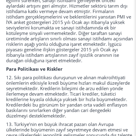
eğilimi sürerken, sanayi istihdamı gerileyerek önceki
aylardaki artışını geri almıştır. Hizmetler sektörü tarım dışı
istihdama katkı vermeye devam etmiştir. Firmaların
istihdam gerçekleşmelerini ve beklentilerini yansıtan PMI ve
İYA anket göstergeleri 2015 yılı Ocak ayı itibarıyla yüksek
seviyelerini korumakta ve sanayi istihdamında ek bir
kötüleşme sinyali vermemektedir. Diğer taraftan sanayi
üretiminde artışların sınırlı olması sanayi istihdamı açısından
risklerin aşağı yönlü olduğuna işaret etmektedir. İşgücü
piyasası geneline ilişkin göstergeler 2015 yılı Ocak ayı
itibarıyla istihdam artışlarının zayıf işsizlik oranının ise
durağan olduğuna işaret etmektedir.
Para Politikası ve Riskler
12. Sıkı para politikası duruşunun ve alınan makroihtiyati
önlemlerin etkisiyle kredi büyüme hızları makul düzeylerde
seyretmektedir. Kredilerin bileşimi de arzu edilen yönde
ilerlemeye devam etmektedir. Ticari krediler, tüketici
kredilerine kıyasla oldukça yüksek bir hızla büyümektedir.
Kredilerdeki bu görünüm bir yandan orta vadeli enflasyon
baskılarını sınırlarken diğer yandan cari dengedeki
düzelmeyi desteklemektedir.
13. Türkiye’nin en büyük ihracat pazarı olan Avrupa
ülkelerinde büyümenin zayıf seyretmeye devam etmesi ve
çevre ülkelerdeki jeopolitik gelişmeler sonucunda dış talepte