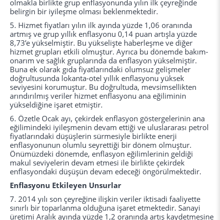
olmakla birlikte grup enflasyonunda yılın ilk çeyreğinde
belirgin bir iyileşme olması beklenmektedir.
5. Hizmet fiyatları yılın ilk ayında yüzde 1,06 oranında
artmış ve grup yıllık enflasyonu 0,14 puan artışla yüzde
8,73’e yükselmiştir. Bu yükselişte haberleşme ve diğer
hizmet grupları etkili olmuştur. Ayrıca bu dönemde bakım-
onarım ve sağlık gruplarında da enflasyon yükselmiştir.
Buna ek olarak gıda fiyatlarındaki olumsuz gelişmeler
doğrultusunda lokanta-otel yıllık enflasyonu yüksek
seviyesini korumuştur. Bu doğrultuda, mevsimsellikten
arındırılmış veriler hizmet enflasyonu ana eğiliminin
yükseldiğine işaret etmiştir.
6. Özetle Ocak ayı, çekirdek enflasyon göstergelerinin ana
eğilimindeki iyileşmenin devam ettiği ve uluslararası petrol
fiyatlarındaki düşüşlerin sürmesiyle birlikte enerji
enflasyonunun olumlu seyrettiği bir dönem olmuştur.
Önümüzdeki dönemde, enflasyon eğilimlerinin geldiği
makul seviyelerin devam etmesi ile birlikte çekirdek
enflasyondaki düşüşün devam edeceği öngörülmektedir.
Enflasyonu Etkileyen Unsurlar
7. 2014 yılı son çeyreğine ilişkin veriler iktisadi faaliyette
sınırlı bir toparlanma olduğuna işaret etmektedir. Sanayi
üretimi Aralık ayında yüzde 1,2 oranında artış kaydetmesine