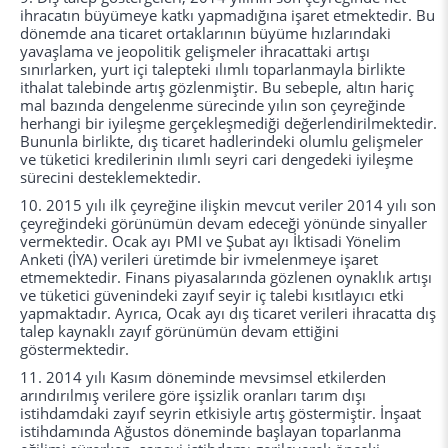
ihracatın büyümeye katkı yapmadığına işaret etmektedir. Bu
dönemde ana ticaret ortaklarının büyüme hızlarındaki
yavaşlama ve jeopolitik gelişmeler ihracattaki artışı
sınırlarken, yurt içi talepteki ılımlı toparlanmayla birlikte
ithalat talebinde artış gözlenmiştir. Bu sebeple, altın hariç
mal bazında dengelenme sürecinde yılın son çeyreğinde
herhangi bir iyileşme gerçekleşmediği değerlendirilmektedir.
Bununla birlikte, dış ticaret hadlerindeki olumlu gelişmeler
ve tüketici kredilerinin ılımlı seyri cari dengedeki iyileşme
sürecini desteklemektedir.
10. 2015 yılı ilk çeyreğine ilişkin mevcut veriler 2014 yılı son
çeyreğindeki görünümün devam edeceği yönünde sinyaller
vermektedir. Ocak ayı PMI ve Şubat ayı İktisadi Yönelim
Anketi (İYA) verileri üretimde bir ivmelenmeye işaret
etmemektedir. Finans piyasalarında gözlenen oynaklık artışı
ve tüketici güvenindeki zayıf seyir iç talebi kısıtlayıcı etki
yapmaktadır. Ayrıca, Ocak ayı dış ticaret verileri ihracatta dış
talep kaynaklı zayıf görünümün devam ettiğini
göstermektedir.
11. 2014 yılı Kasım döneminde mevsimsel etkilerden
arındırılmış verilere göre işsizlik oranları tarım dışı
istihdamdaki zayıf seyrin etkisiyle artış göstermiştir. İnşaat
istihdamında Ağustos döneminde başlayan toparlanma