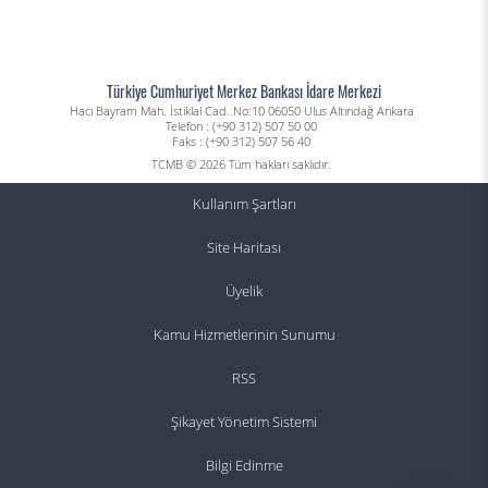
Türkiye Cumhuriyet Merkez Bankası İdare Merkezi
Hacı Bayram Mah. İstiklal Cad. No:10 06050 Ulus Altındağ Ankara
Telefon : (+90 312) 507 50 00
Faks : (+90 312) 507 56 40
TCMB © 2026 Tüm hakları saklıdır.
Kullanım Şartları
Site Haritası
Üyelik
Kamu Hizmetlerinin Sunumu
RSS
Şikayet Yönetim Sistemi
Bilgi Edinme