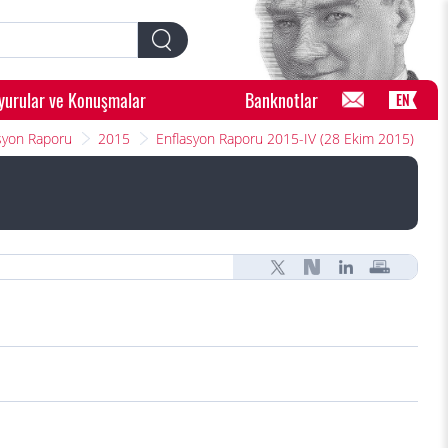
yurular ve Konuşmalar
Banknotlar
EN
syon Raporu
2015
Enflasyon Raporu 2015-IV (28 Ekim 2015)