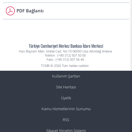
PDF Bağlantı
Türkiye Cumhuriyet Merkez Bankası İdare Merkezi
Hacı Bayram Mah. İstiklal Cad. No:10 06050 Ulus Altındağ Ankara
Telefon : (+90 312) 507 50 00
Faks : (+90 312) 507 56 40
TCMB © 2026 Tüm hakları saklıdır.
Kullanım Şartları
Site Haritası
Üyelik
Kamu Hizmetlerinin Sunumu
RSS
Şikayet Yönetim Sistemi