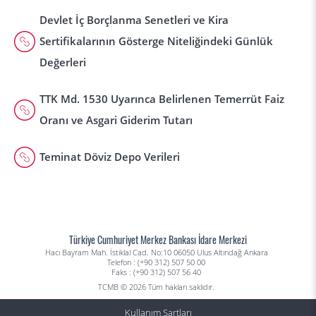
Devlet İç Borçlanma Senetleri ve Kira
Sertifikalarının Gösterge Niteliğindeki Günlük
Değerleri
TTK Md. 1530 Uyarınca Belirlenen Temerrüt Faiz
Oranı ve Asgari Giderim Tutarı
Teminat Döviz Depo Verileri
Türkiye Cumhuriyet Merkez Bankası İdare Merkezi
Hacı Bayram Mah. İstiklal Cad. No:10 06050 Ulus Altındağ Ankara
Telefon : (+90 312) 507 50 00
Faks : (+90 312) 507 56 40
TCMB © 2026 Tüm hakları saklıdır.
Kullanım Şartları