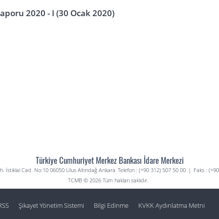
aporu 2020 - I (30 Ocak 2020)
Türkiye Cumhuriyet Merkez Bankası İdare Merkezi
. İstiklal Cad. No:10 06050 Ulus Altındağ Ankara
Telefon : (+90 312) 507 50 00
|
Faks : (+9
TCMB © 2026 Tüm hakları saklıdır.
RSS
Şikayet Yönetim Sistemi
Bilgi Edinme
KVKK Aydınlatma Metni