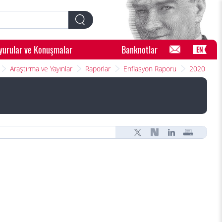
yurular ve Konuşmalar
Banknotlar
EN
Araştırma ve Yayınlar
Raporlar
Enflasyon Raporu
2020