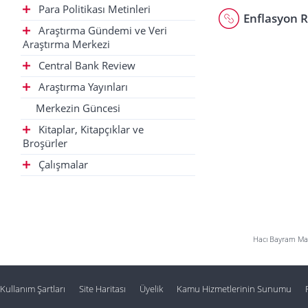
Para Politikası Metinleri
Enflasyon R
Araştırma Gündemi ve Veri
Araştırma Merkezi
Central Bank Review
Araştırma Yayınları
Merkezin Güncesi
Kitaplar, Kitapçıklar ve
Broşürler
Çalışmalar
Hacı Bayram Mah
Kullanım Şartları
Site Haritası
Üyelik
Kamu Hizmetlerinin Sunumu