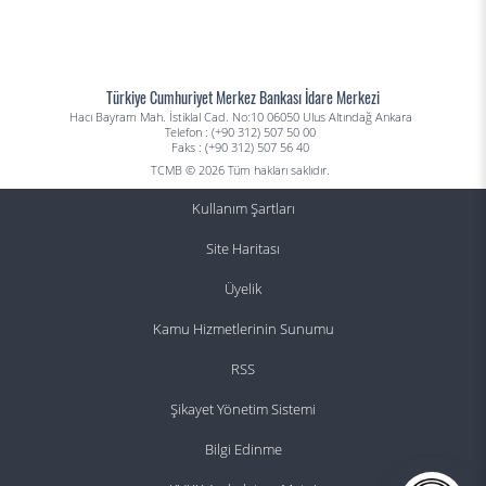
Türkiye Cumhuriyet Merkez Bankası İdare Merkezi
Hacı Bayram Mah. İstiklal Cad. No:10 06050 Ulus Altındağ Ankara
Telefon : (+90 312) 507 50 00
Faks : (+90 312) 507 56 40
TCMB © 2026 Tüm hakları saklıdır.
Kullanım Şartları
Site Haritası
Üyelik
Kamu Hizmetlerinin Sunumu
RSS
Şikayet Yönetim Sistemi
Bilgi Edinme