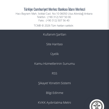
Türkiye Cumhuriyet Merkez Bankası İdare Merkezi
Hacı Bayram Mah. İstiklal Cad. No:10 06050 Ulus Altındağ Ankara
Telefon : (+90 312) 507 50 00
Faks : (+90 312) 507 56 40
TCMB © 2026 Tüm hakları saklıdır.
Kullanım Şartları
Site Haritası
Üyelik
Kamu Hizmetlerinin Sunumu
RSS
Şikayet Yönetim Sistemi
Bilgi Edinme
KVKK Aydınlatma Metni