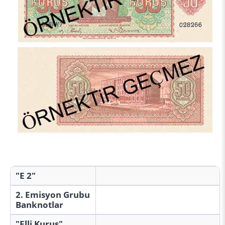
"E 2"
2. Emisyon Grubu
Banknotlar
"Elli Kuruş"