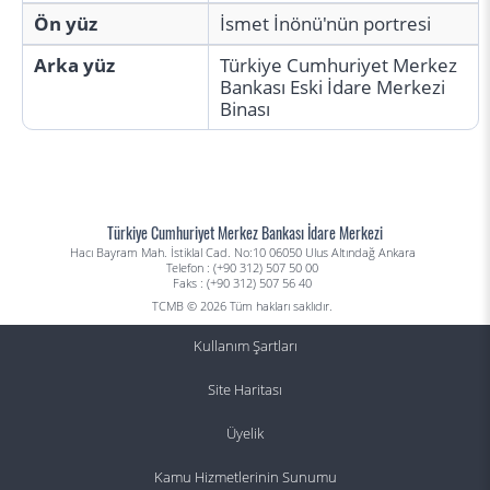
Ön yüz
İsmet İnönü'nün portresi
Arka yüz
Türkiye Cumhuriyet Merkez
Bankası Eski İdare Merkezi
Binası
Türkiye Cumhuriyet Merkez Bankası İdare Merkezi
Hacı Bayram Mah. İstiklal Cad. No:10 06050 Ulus Altındağ Ankara
Telefon : (+90 312) 507 50 00
Faks : (+90 312) 507 56 40
TCMB © 2026 Tüm hakları saklıdır.
Kullanım Şartları
Site Haritası
Üyelik
Kamu Hizmetlerinin Sunumu