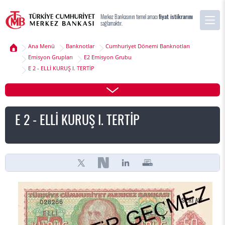
Merkez Bankasının temel amacı
fiyat istikrarını
sağlamaktır.
Ana Menü
Banknotlar
Cumhuriyet Dönemi Banknotları
Emisyon Grupları
E2 Emisyon Grubu
E 2 - ELLİ KURUŞ I. TERTİP
E 2 - ELLİ KURUŞ I. TERTİP