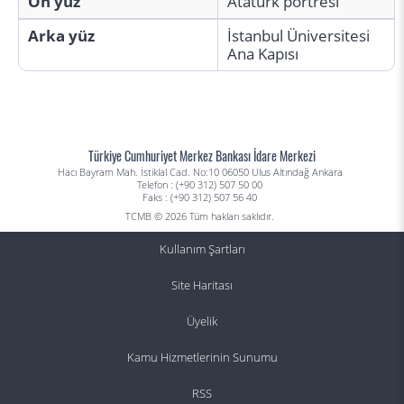
Ön yüz
Atatürk portresi
Arka yüz
İstanbul Üniversitesi
Ana Kapısı
Türkiye Cumhuriyet Merkez Bankası İdare Merkezi
Hacı Bayram Mah. İstiklal Cad. No:10 06050 Ulus Altındağ Ankara
Telefon : (+90 312) 507 50 00
Faks : (+90 312) 507 56 40
TCMB © 2026 Tüm hakları saklıdır.
Kullanım Şartları
Site Haritası
Üyelik
Kamu Hizmetlerinin Sunumu
RSS