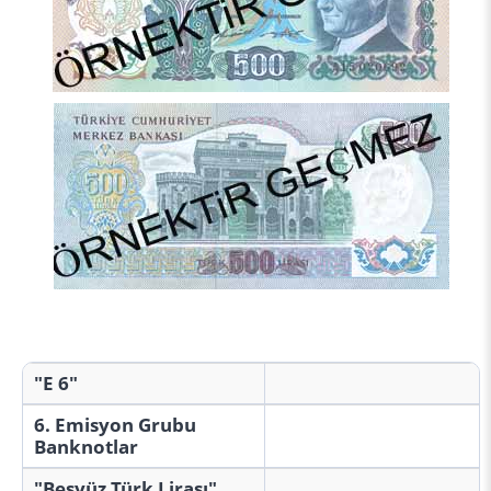
"E 6"
6. Emisyon Grubu
Banknotlar
"Beşyüz Türk Lirası"