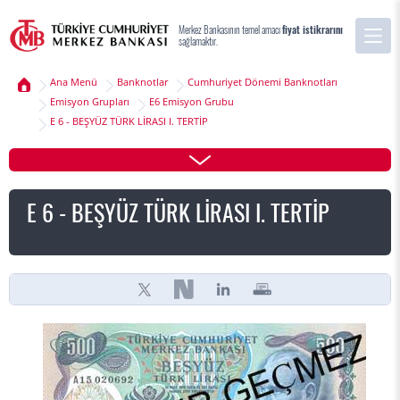
Merkez Bankasının temel amacı
fiyat istikrarını
sağlamaktır.
Ana Menü
Banknotlar
Cumhuriyet Dönemi Banknotları
Emisyon Grupları
E6 Emisyon Grubu
E 6 - BEŞYÜZ TÜRK LİRASI I. TERTİP
E 6 - BEŞYÜZ TÜRK LİRASI I. TERTİP