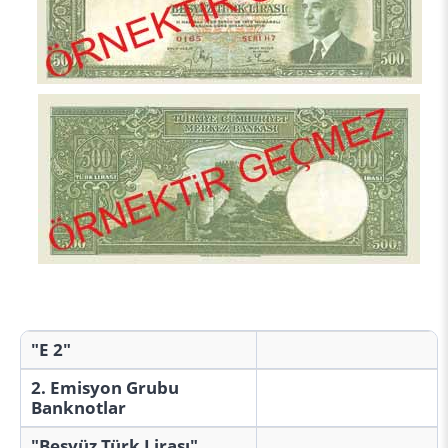
"E 2"
2. Emisyon Grubu
Banknotlar
"Beşyüz Türk Lirası"