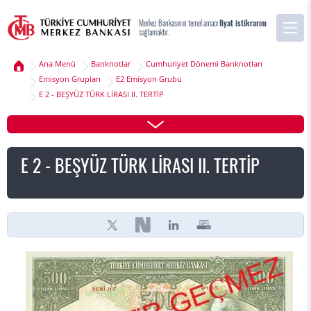
Merkez Bankasının temel amacı
fiyat istikrarını
sağlamaktır.
Ana Menü
Banknotlar
Cumhuriyet Dönemi Banknotları
Emisyon Grupları
E2 Emisyon Grubu
E 2 - BEŞYÜZ TÜRK LİRASI II. TERTİP
E 2 - BEŞYÜZ TÜRK LİRASI II. TERTİP