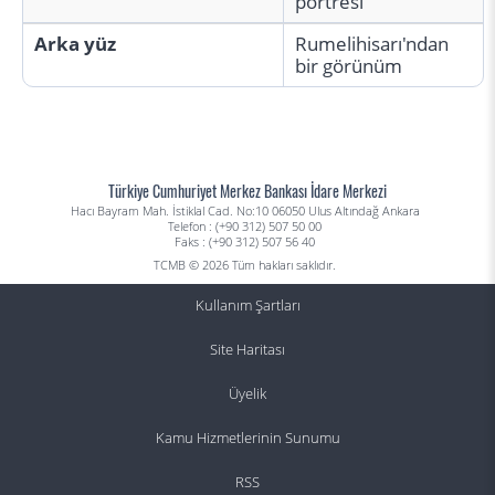
portresi
Arka yüz
Rumelihisarı'ndan
bir görünüm
Türkiye Cumhuriyet Merkez Bankası İdare Merkezi
Hacı Bayram Mah. İstiklal Cad. No:10 06050 Ulus Altındağ Ankara
Telefon : (+90 312) 507 50 00
Faks : (+90 312) 507 56 40
TCMB © 2026 Tüm hakları saklıdır.
Kullanım Şartları
Site Haritası
Üyelik
Kamu Hizmetlerinin Sunumu
RSS