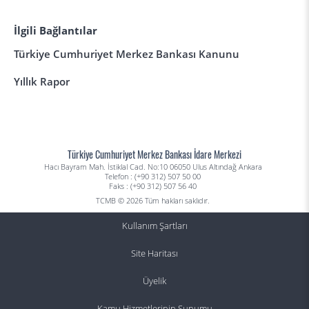
İlgili Bağlantılar
Türkiye Cumhuriyet Merkez Bankası Kanunu
Yıllık Rapor
Türkiye Cumhuriyet Merkez Bankası İdare Merkezi
Hacı Bayram Mah. İstiklal Cad. No:10 06050 Ulus Altındağ Ankara
Telefon : (+90 312) 507 50 00
Faks : (+90 312) 507 56 40
TCMB © 2026 Tüm hakları saklıdır.
Kullanım Şartları
Site Haritası
Üyelik
Kamu Hizmetlerinin Sunumu